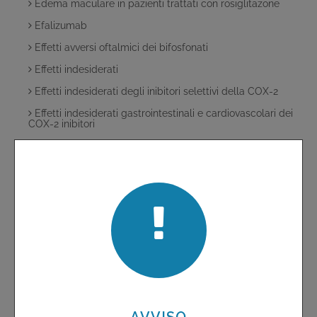
Edema maculare in pazienti trattati con rosiglitazone
Efalizumab
Effetti avversi oftalmici dei bifosfonati
Effetti indesiderati
Effetti indesiderati degli inibitori selettivi della COX-2
Effetti indesiderati gastrointestinali e cardiovascolari dei
COX-2 inibitori
Elevate percentuali di fallimenti terapeutici associati
all'uso di una terapia tripla contenente tenofovir,
lamivudina e didanosina
Emolisi da cefalosporine
Esofagite da farmaci
Evra
Fans per uso topico....non solo reazioni cutanee!
Farmaci antiretrovirali
Farmaci da sottoporre a monitoraggio intensivo