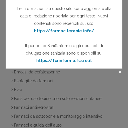
Efalizumab
Effetti avversi oftalmici dei bifosfonati
Effetti indesiderati
Effetti indesiderati degli inibitori selettivi della COX-2
Effetti indesiderati gastrointestinali e cardiovascolari dei
COX-2 inibitori
Elevate percentuali di fallimenti terapeutici associati
all'uso di una terapia tripla contenente tenofovir,
lamivudina e didanosina
Emolisi da cefalosporine
Esofagite da farmaci
Evra
Fans per uso topico....non solo reazioni cutanee!
Farmaci antiretrovirali
Farmaci da sottoporre a monitoraggio intensivo
Farmaci e guida dell'auto