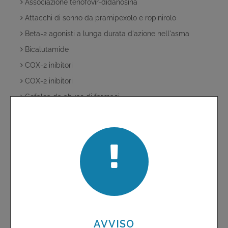
Associazione tenofovir-didanosina
Attacchi di sonno da pramipexolo e ropinirolo
Beta-2 agonisti a lunga durata d'azione nell'asma
Bicalutamide
COX-2 inibitori
COX-2 inibitori
Cefalea da abuso di farmaci
Ceftriaxone
Clopidogrel più aspirina
Contraccettivi orali e infarto miocardico
Deferiprone
Desmopressina spray nasale
Dolasetron
Domperidone supposte
Edema maculare in pazienti trattati con rosiglitazone