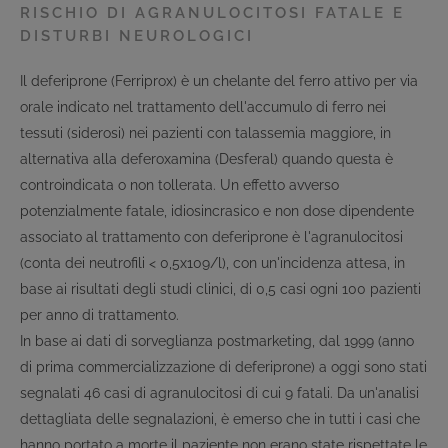
RISCHIO DI AGRANULOCITOSI FATALE E
DISTURBI NEUROLOGICI
Il deferiprone (Ferriprox) è un chelante del ferro attivo per via
orale indicato nel trattamento dell'accumulo di ferro nei
tessuti (siderosi) nei pazienti con talassemia maggiore, in
alternativa alla deferoxamina (Desferal) quando questa è
controindicata o non tollerata. Un effetto avverso
potenzialmente fatale, idiosincrasico e non dose dipendente
associato al trattamento con deferiprone è l'agranulocitosi
(conta dei neutrofili < 0,5x109/l), con un'incidenza attesa, in
base ai risultati degli studi clinici, di 0,5 casi ogni 100 pazienti
per anno di trattamento.
In base ai dati di sorveglianza postmarketing, dal 1999 (anno
di prima commercializzazione di deferiprone) a oggi sono stati
segnalati 46 casi di agranulocitosi di cui 9 fatali. Da un'analisi
dettagliata delle segnalazioni, è emerso che in tutti i casi che
hanno portato a morte il paziente non erano state rispettate le