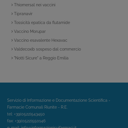
Thiomersal nei vaccini
Tipranavir
Tossicità epatica da flutamide
Vaccino Morupar
Vaccino esavalente Hexavac
Valdecoxib sospeso dal commercio
"Notti Sicure" a Reggio Emilia
Servizio di Informazione e Documentazione Scientifica -
Farmacie Comunali Riunite - R.E.
tel: +39(0522)543450
fax: +39(0522)550146
e-mail:
info@informazionisuifarmaci.it