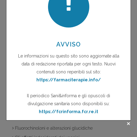
Effetti indesiderati gastrointestinali e cardiovascolari dei
COX-2 inibitori
Elevate percentuali di fallimenti terapeutici associati
all'uso di una terapia tripla contenente tenofovir,
lamivudina e didanosina
Emolisi da cefalosporine
Esofagite da farmaci
Evra
Fans per uso topico....non solo reazioni cutanee!
Farmaci antiretrovirali
Farmaci da sottoporre a monitoraggio intensivo
Farmaci e guida dell'auto
Farmacovigilanza
Fitosorveglianza
Fluorochinoloni
Fluorochinoloni e alterazioni glucidiche