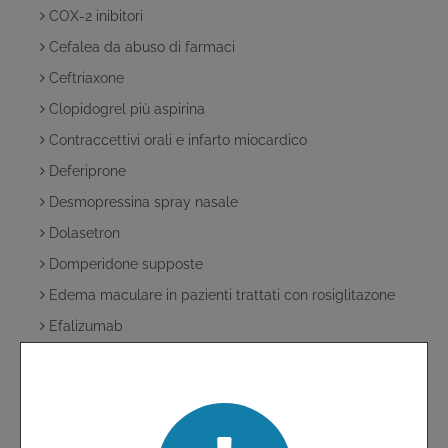
COX-2 inibitori
Cefalea da abuso di farmaci
Ceftriaxone
Clopidogrel più aspirina
Contraccettivi orali e infarto miocardico
Deferiprone
Desmopressina spray nasale
Dolasetron
Domperidone supposte
Edema maculare in pazienti trattati con rosiglitazone
Efalizumab
Effetti avversi oftalmici dei bifosfonati
Effetti indesiderati
Effetti indesiderati degli inibitori selettivi della COX-2