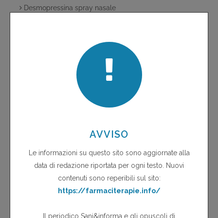
Desmopressina spray nasale
Dolasetron
Domperidone supposte
Edema maculare in pazienti trattati con rosiglitazone
Efalizumab
Effetti avversi oftalmici dei bifosfonati
Effetti indesiderati
Effetti indesiderati degli inibitori selettivi della COX-2
Effetti indesiderati gastrointestinali e cardiovascolari dei
COX-2 inibitori
Elevate percentuali di fallimenti terapeutici associati
all'uso di una terapia tripla contenente tenofovir,
lamivudina e didanosina
Emolisi da cefalosporine
Esofagite da farmaci
Evra