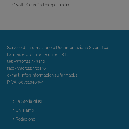
"Notti Sicure" a Reggio Emilia
Servizio di Informazione e Documentazione Scientifica -
Farmacie Comunali Riunite - R.E.
tel: +39(0522)543450
fax: +39(0522)550146
e-mail:
info@informazionisuifarmaci.it
P.IVA. 00761840354
La Storia di IsF
Chi siamo
Redazione