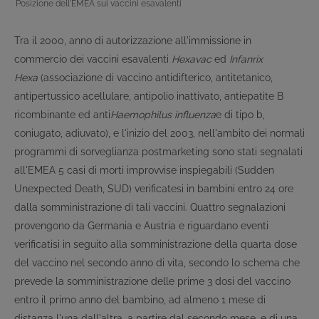
Posizione dell'EMEA sui vaccini esavalenti
Tra il 2000, anno di autorizzazione all'immissione in
commercio dei vaccini esavalenti
Hexavac
ed
Infanrix
Hexa
(associazione di vaccino antidifterico, antitetanico,
antipertussico acellulare, antipolio inattivato, antiepatite B
ricombinante ed anti
Haemophilus influenza
e di tipo b,
coniugato, adiuvato), e l'inizio del 2003, nell'ambito dei normali
programmi di sorveglianza postmarketing sono stati segnalati
all'EMEA 5 casi di morti improvvise inspiegabili (Sudden
Unexpected Death, SUD) verificatesi in bambini entro 24 ore
dalla somministrazione di tali vaccini. Quattro segnalazioni
provengono da Germania e Austria e riguardano eventi
verificatisi in seguito alla somministrazione della quarta dose
del vaccino nel secondo anno di vita, secondo lo schema che
prevede la somministrazione delle prime 3 dosi del vaccino
entro il primo anno del bambino, ad almeno 1 mese di
distanza l'una dall'altra, a partire dal secondo mese, e di una