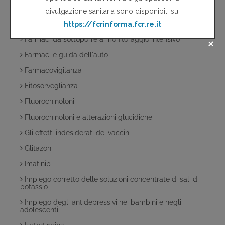
Fans per uso topico....non solo reazioni cutanee!
Farmaci antiretrovirali
Farmaci da sottoporre a monitoraggio intensivo
Farmaci e guida dell'auto
Farmacovigilanza
Fitosorveglianza
Fluorochinoloni
Fluorochinoloni e alterazioni glucidiche
Gli effetti indesiderati dei vaccini
Glitazoni
Imatinib
Impiego corretto delle soluzioni concentrate di sali di
potassio
Impiego degli antidepressivi nei bambini e negli
adolescenti