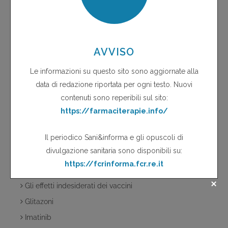
Emolisi da cefalosporine
Esofagite da farmaci
Evra
Fans per uso topico....non solo reazioni cutanee!
Farmaci antiretrovirali
Farmaci da sottoporre a monitoraggio intensivo
Farmaci e guida dell'auto
Farmacovigilanza
Fitosorveglianza
Fluorochinoloni
Fluorochinoloni e alterazioni glucidiche
Gli effetti indesiderati dei vaccini
Glitazoni
Imatinib