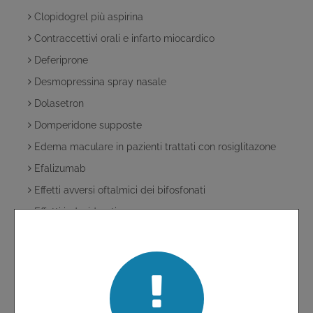
Clopidogrel più aspirina
Contraccettivi orali e infarto miocardico
Deferiprone
Desmopressina spray nasale
Dolasetron
Domperidone supposte
Edema maculare in pazienti trattati con rosiglitazone
Efalizumab
Effetti avversi oftalmici dei bifosfonati
Effetti indesiderati
Effetti indesiderati degli inibitori selettivi della COX-2
Effetti indesiderati gastrointestinali e cardiovascolari dei
COX-2 inibitori
Elevate percentuali di fallimenti terapeutici associati
all'uso di una terapia tripla contenente tenofovir,
lamivudina e didanosina