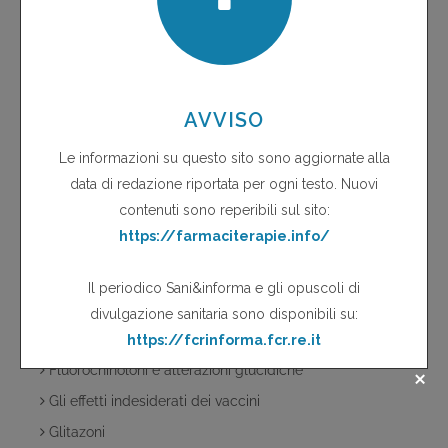
all'uso di una terapia tripla contenente tenofovir,
lamivudina e didanosina
Emolisi da cefalosporine
Esofagite da farmaci
Evra
Fans per uso topico....non solo reazioni cutanee!
Farmaci antiretrovirali
Farmaci da sottoporre a monitoraggio intensivo
Farmaci e guida dell'auto
Farmacovigilanza
Fitosorveglianza
Fluorochinoloni
Fluorochinoloni e alterazioni glucidiche
Gli effetti indesiderati dei vaccini
Glitazoni