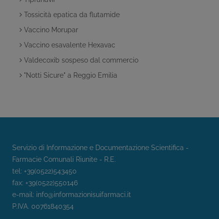
Tossicità epatica da flutamide
Vaccino Morupar
Vaccino esavalente Hexavac
Valdecoxib sospeso dal commercio
"Notti Sicure" a Reggio Emilia
Servizio di Informazione e Documentazione Scientifica -
Farmacie Comunali Riunite - R.E.
tel: +39(0522)543450
fax: +39(0522)550146
e-mail:
info@informazionisuifarmaci.it
P.IVA. 00761840354