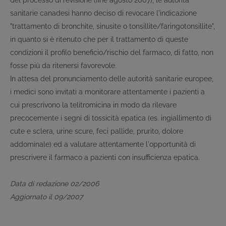
del processo di revisione (fine agosto 2007), le autorità
sanitarie canadesi hanno deciso di revocare l'indicazione
"trattamento di bronchite, sinusite o tonsillite/faringotonsillite",
in quanto si è ritenuto che per il trattamento di queste
condizioni il profilo beneficio/rischio del farmaco, di fatto, non
fosse più da ritenersi favorevole.
In attesa del pronunciamento delle autorità sanitarie europee,
i medici sono invitati a monitorare attentamente i pazienti a
cui prescrivono la telitromicina in modo da rilevare
precocemente i segni di tossicità epatica (es. ingiallimento di
cute e sclera, urine scure, feci pallide, prurito, dolore
addominale) ed a valutare attentamente l'opportunità di
prescrivere il farmaco a pazienti con insufficienza epatica.
Data di redazione 02/2006
Aggiornato il 09/2007