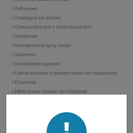
Ceftriaxone
Clopidogrel più aspirina
Contraccettivi orali e infarto miocardico
Deferiprone
Desmopressina spray nasale
Dolasetron
Domperidone supposte
Edema maculare in pazienti trattati con rosiglitazone
Efalizumab
Effetti avversi oftalmici dei bifosfonati
Effetti indesiderati
Effetti indesiderati degli inibitori selettivi della COX-2
Effetti indesiderati gastrointestinali e cardiovascolari dei
COX-2 inibitori
Elevate percentuali di fallimenti terapeutici associati