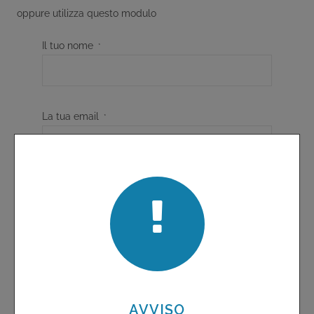
oppure utilizza questo modulo
Il tuo nome
*
La tua email
*
Oggetto
Il tuo messaggio