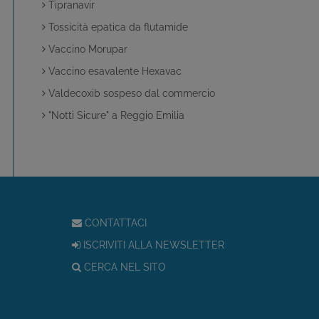
Tipranavir
Tossicità epatica da flutamide
Vaccino Morupar
Vaccino esavalente Hexavac
Valdecoxib sospeso dal commercio
"Notti Sicure" a Reggio Emilia
CONTATTACI
ISCRIVITI ALLA NEWSLETTER
CERCA NEL SITO