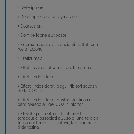
Deferiprone
Desmopressina spray nasale
Dolasetron
Domperidone supposte
Edema maculare in pazienti trattati con
rosiglitazone
Efalizumab
Effetti avversi oftalmici dei bifosfonati
Effetti indesiderati
Effetti indesiderati degli inibitori selettivi
della COX-2
Effetti indesiderati gastrointestinali e
cardiovascolari dei COX-2 inibitori
Elevate percentuali di fallimenti
terapeutici associati all'uso di una terapia
tripla contenente tenofovir, lamivudina e
didanosina