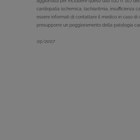
aggiornata per includere questi dati (GU n. 107 del 
cardiopatia ischemica, tachiaritmia, insufficienza
essere informati di contattare il medico in caso di
presupporre un peggioramento della patologia card
05/2007