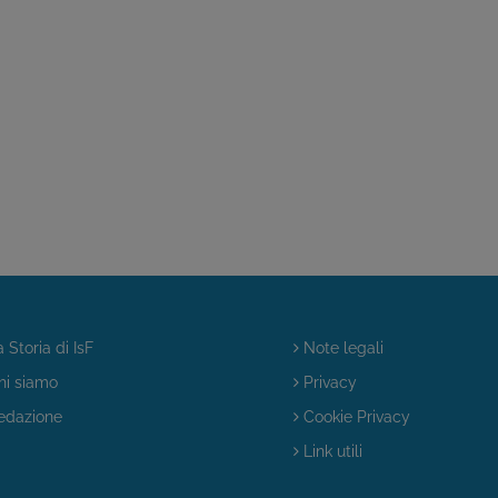
 Storia di IsF
Note legali
i siamo
Privacy
dazione
Cookie Privacy
Link utili