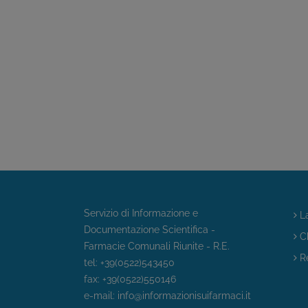
Servizio di Informazione e
La
Documentazione Scientifica -
Ch
Farmacie Comunali Riunite - R.E.
Re
tel: +39(0522)543450
fax: +39(0522)550146
e-mail:
info@informazionisuifarmaci.it