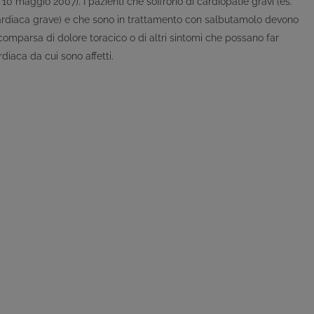
10 maggio 2007). I pazienti che soffrono di cardiopatie gravi (es.
 cardiaca grave) e che sono in trattamento con salbutamolo devono
 comparsa di dolore toracico o di altri sintomi che possano far
iaca da cui sono affetti.