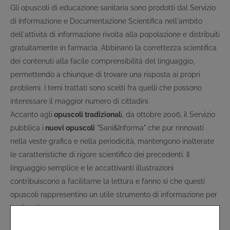
Gli opuscoli di educazione sanitaria sono prodotti dal Servizio
di Informazione e Documentazione Scientifica nell'ambito
dell'attività di informazione rivolta alla popolazione e distribuiti
gratuitamente in farmacia. Abbinano la correttezza scientifica
dei contenuti alla facile comprensibilità del linguaggio,
permettendo a chiunque di trovare una risposta ai propri
problemi. I temi trattati sono scelti fra quelli che possono
interessare il maggior numero di cittadini.
Accanto agli
opuscoli tradizional
i, da ottobre 2006, il Servizio
pubblica i
nuovi opuscoli
"Sani&Informa" che pur rinnovati
nella veste grafica e nella periodicità, mantengono inalterate
le caratteristiche di rigore scientifico dei precedenti. Il
linguaggio semplice e le accattivanti illustrazioni
contribuiscono a facilitarne la lettura e fanno sì che questi
opuscoli rappresentino un utile strumento di informazione per
la cittadinanza.