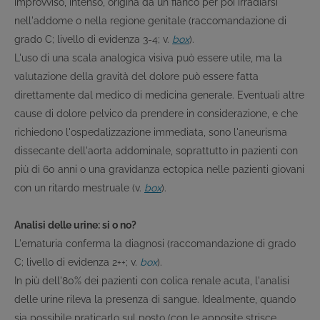
improvviso, intenso, origina da un fianco per poi irradiarsi
nell'addome o nella regione genitale (raccomandazione di
grado C; livello di evidenza 3-4; v.
box
).
L'uso di una scala analogica visiva può essere utile, ma la
valutazione della gravità del dolore può essere fatta
direttamente dal medico di medicina generale. Eventuali altre
cause di dolore pelvico da prendere in considerazione, e che
richiedono l'ospedalizzazione immediata, sono l'aneurisma
dissecante dell'aorta addominale, soprattutto in pazienti con
più di 60 anni o una gravidanza ectopica nelle pazienti giovani
con un ritardo mestruale (v.
box
).
Analisi delle urine: si o no?
L'ematuria conferma la diagnosi (raccomandazione di grado
C; livello di evidenza 2++; v.
box
).
In più dell'80% dei pazienti con colica renale acuta, l'analisi
delle urine rileva la presenza di sangue. Idealmente, quando
sia possibile praticarlo sul posto (con le apposite strisce