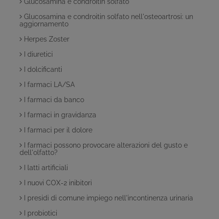
Glucosamina e condroitin solfato
Glucosamina e condroitin solfato nell'osteoartrosi: un
aggiornamento
Herpes Zoster
I diuretici
I dolcificanti
I farmaci LA/SA
I farmaci da banco
I farmaci in gravidanza
I farmaci per il dolore
I farmaci possono provocare alterazioni del gusto e
dell'olfatto?
I latti artificiali
I nuovi COX-2 inibitori
I presidi di comune impiego nell'incontinenza urinaria
I probiotici