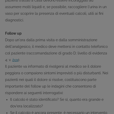
pazienti trattati a casa devono essere incoraggiati ad
assumere molti liquidi e, se possibile, raccogliere l'urina in un
vaso per scoprire la presenza di eventuali calcoli, utili ai fini
diagnostici.
Follow up
Dopo un'ora dalla prima visita e dalla somministrazione
dell'analgesico, il medico deve mettersi in contatto telefonico
col paziente (raccomandazione di grado D; livello di evidenza
4; v.
box
).
Il paziente va informato di rivolgersi al medico se il dolore
peggiora o compaiono sintomi imprevisti o più disturbanti. Nei
pazienti nei quali il dolore si risolve, costituiscono parte
importante del follow up le indagini che consentono di
rispondere ai seguenti interrogativi:
Il calcolo è stato identificato? Se sì, quanto era grande e
dov'era localizzato?
Se il calcolo è ancora presente, è necessario un intervento