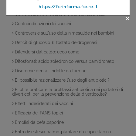
Cirrosi epatica
Come usare l'amiodarone orale con sicurezza
Controindicazioni dei vaccini
Controversie sull'uso della nimesulide nei bambini
Deficit di glucosio-6-fosfato deidrogenasi
Difendersi dal caldo: ecco come
Difosfonati: acido zoledronico versus pamidronato
Discromie dentali indotte da farmaci
E' possibile razionalizzare l'uso degli antibiotici?
E' utile praticare la profilassi antibiotica nei portatori di
diverticoli per la prevenzione della diverticolite?
Effetti indesiderati dei vaccini
Efficacia dei FANS topici
Emolisi da cefalosporine
Eritrodisestesia palmo-plantare da capecitabina