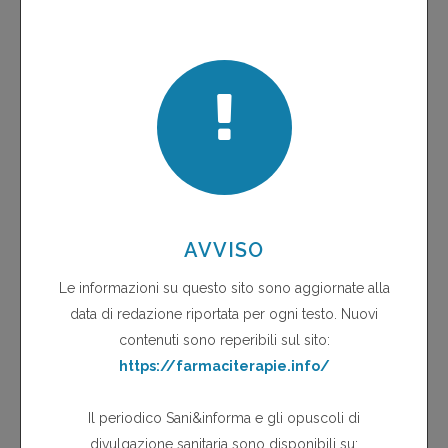
Ansia e insonnia
Antagonisti del tumor necrosis factor
Anticoagulanti e procedure dentarie
Antidepressivi SSRI: gli effetti indesiderati più rilevanti
Antipsicotici tipici e atipici
Antistaminici di seconda generazione e aritmie cardiache
Approccio al paziente con bronchite acuta
Associazione di penicilline e inibitori delle beta-lattamasi
Associazione tra TCA e SSRI nella depressione resistente
Autocontrollo della glicemia
Automedicazione consapevole: il caso Alli
Automedicazione nei pazienti con asma
Carenza di iodio e problemi tiroidei
Chemioterapia e gastroprotezione