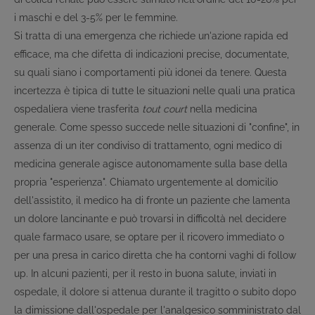
i maschi e del 3-5% per le femmine.
Si tratta di una emergenza che richiede un'azione rapida ed
efficace, ma che difetta di indicazioni precise, documentate,
su quali siano i comportamenti più idonei da tenere. Questa
incertezza è tipica di tutte le situazioni nelle quali una pratica
ospedaliera viene trasferita
tout court
nella medicina
generale. Come spesso succede nelle situazioni di "confine", in
assenza di un iter condiviso di trattamento, ogni medico di
medicina generale agisce autonomamente sulla base della
propria "esperienza". Chiamato urgentemente al domicilio
dell'assistito, il medico ha di fronte un paziente che lamenta
un dolore lancinante e può trovarsi in difficoltà nel decidere
quale farmaco usare, se optare per il ricovero immediato o
per una presa in carico diretta che ha contorni vaghi di follow
up. In alcuni pazienti, per il resto in buona salute, inviati in
ospedale, il dolore si attenua durante il tragitto o subito dopo
la dimissione dall'ospedale per l'analgesico somministrato dal