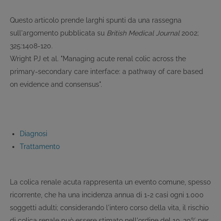
Questo articolo prende larghi spunti da una rassegna
sull'argomento pubblicata su
British Medical Journal
2002;
325:1408-120.
Wright PJ et al. "Managing acute renal colic across the
primary-secondary care interface: a pathway of care based
on evidence and consensus".
Diagnosi
Trattamento
La colica renale acuta rappresenta un evento comune, spesso
ricorrente, che ha una incidenza annua di 1-2 casi ogni 1.000
soggetti adulti; considerando l'intero corso della vita, il rischio
di colica renale può essere stimato nell'ordine del 10-20% per