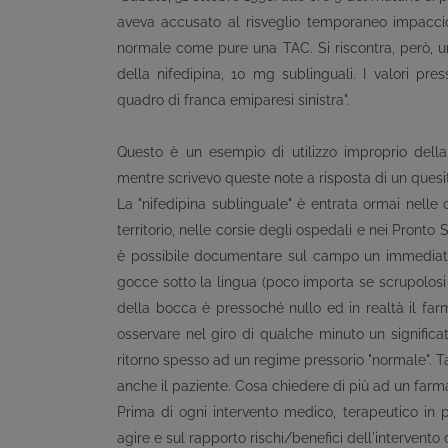
aveva accusato al risveglio temporaneo impaccio m
normale come pure una TAC. Si riscontra, però, 
della nifedipina, 10 mg sublinguali. I valori
quadro di franca emiparesi sinistra".
Questo è un esempio di utilizzo improprio della ni
mentre scrivevo queste note a risposta di un quesi
La "nifedipina sublinguale" è entrata ormai nelle 
territorio, nelle corsie degli ospedali e nei Pronto
è possibile documentare sul campo un immediato "
gocce sotto la lingua (poco importa se scrupolos
della bocca è pressoché nullo ed in realtà il farm
osservare nel giro di qualche minuto un significa
ritorno spesso ad un regime pressorio "normale". Ta
anche il paziente. Cosa chiedere di più ad un far
Prima di ogni intervento medico, terapeutico in pa
agire e sul rapporto rischi/benefici dell'intervento