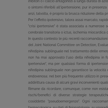
inibitori o i calcio antagonisti a lunga durata di a
o sintomi riferibili all'ipertensione, pur in presen
anzi, talvolta, è proprio la brusca riduzione della 
Per l'effetto ipotensivo, talora assai marcato, rapid
"crisi ipertensive" è stata associata a numerose se
cerebrale transitoria o ictus, ischemia miocardica o 
In questo contesto le più recenti raccomandazioni 
del Joint National Committee on Detection, Evalua
nifedipina sublinguale nel trattamento delle eme
non ha mai approvato l'uso della nifedipina in fo
ipertensive", ma per qualsiasi forma di ipertensio
nifedipina sublinguale non garantisce la velocità di
endovenosa; nel ben più frequente utilizzo in pres
addirittura causa di alcuni gravi inconvenienti qual
Rimane da ricordare, comunque, come non esistano
rischi/benefici di diverse strategie terapeuti
cosiddette "pseudoemergenze". Ogni raccomand
farmacologica, su dati di fisiopatologia, su sporadi