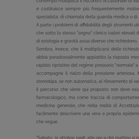
contempo moltiplica il riscontro occasionale di va
e costituisce sempre più frequentemente motivo
specialista, di chiamata della guardia medica o di
A parte i problemi di affidabilità degli strumenti ut
che sotto lo stesso "segno" clinico (valori elevati 
di eziologia e gravità assai diverse che richiedono
Sembra, invece, che il moltiplicarsi delle richieste
abbia paradossalmente appiattito la risposta medic
rapido) ripristino del regime pressorio "normale"
accompagna il rialzo della pressione arteriosa. I
stereotipa, se non automatica, al rilevamento di va
Il percorso che viene qui proposto non deve es
farmacologico, ma come traccia di comportament
medicina generale, che nella realtà di Accettaz
facilmente descrivere una vera e propria epidem[i
che segue.
"Sabato, 31 ottobre 1998: alle ore 9 del mattino si