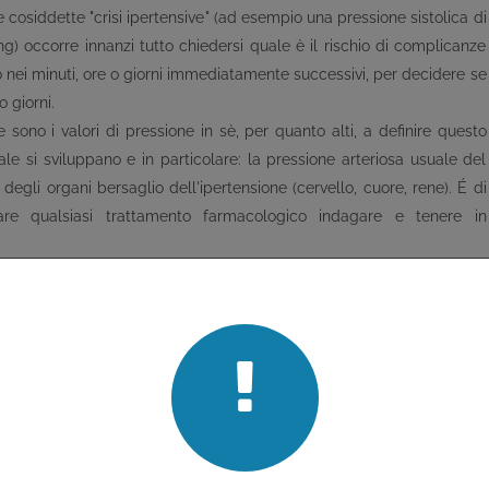
 cosiddette "crisi ipertensive" (ad esempio una pressione sistolica di
 occorre innanzi tutto chiedersi quale è il rischio di complicanze
o nei minuti, ore o giorni immediatamente successivi, per decidere se
o giorni.
 sono i valori di pressione in sè, per quanto alti, a definire questo
ale si sviluppano e in particolare: la pressione arteriosa usuale del
degli organi bersaglio dell'ipertensione (cervello, cuore, rene). É di
are qualsiasi trattamento farmacologico indagare e tenere in
più grave una condizione di marcata ipertensione in un soggetto con
iente cronicamente esposto a valori pressori alti. A questo proposito
a "autoregolazione" dei flussi sanguigni a livello dei diversi circoli
he tende a mantenere una costanza di perfusione a fronte di variazioni
 funzione dei diversi organi può essere messo in crisi per variazioni
n particolare, una elevazione critica dei livelli di pressione arteriosa