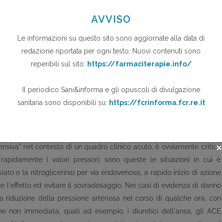
ne e creare uno stato di iperperfusione che, a livello cerebrale, può
efalopatia ipertensiva) e, se non tratttato adeguatamente, portare
elevazione dei valori pressori, l'organismo ritara verso l'alto i limiti
anismo di difesa, ma espone il paziente ai rischi di ipoperfusione
i") e troppo rapido abbassamento dei valori pressori;
acutamente: ad esempio, edema della papilla all'esame del fondo
li organi bersaglio dell'ipertensione (ad esempio, infarto miocardico
zione aortica, encefalopatia ipertensiva, ...), o nel corso di una
ertensiva" nel contesto di un quadro clinico acuto, è ovviamente critico
apidamente i valori pressori; sono queste le situazioni in cui è
iato o la nitroglicerina) per via endovenosa, a rapido inizio di azione
 l'effetto ed evitare il sovradosaggio. Nei casi di evidenza di danno
na riduzione della pressione arteriosa nel corso di qualche ora, con
ne non immediata, quali ad esempio, i diuretici dell'ansa, gli ACE