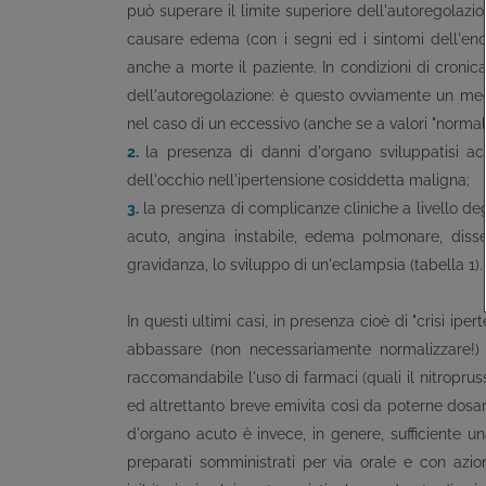
può superare il limite superiore dell'autoregolazio
causare edema (con i segni ed i sintomi dell'enc
anche a morte il paziente. In condizioni di cronica 
dell'autoregolazione: è questo ovviamente un mecc
nel caso di un eccessivo (anche se a valori "normal
2.
la presenza di danni d'organo sviluppatisi 
dell'occhio nell'ipertensione cosiddetta maligna;
3.
la presenza di complicanze cliniche a livello deg
acuto, angina instabile, edema polmonare, disseca
gravidanza, lo sviluppo di un'eclampsia (tabella 1).
In questi ultimi casi, in presenza cioè di "crisi ip
abbassare (non necessariamente normalizzare!) r
raccomandabile l'uso di farmaci (quali il nitropruss
ed altrettanto breve emivita così da poterne dosare
d'organo acuto è invece, in genere, sufficiente u
preparati somministrati per via orale e con azio