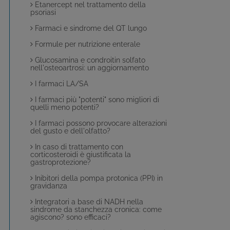
Etanercept nel trattamento della
psoriasi
Farmaci e sindrome del QT lungo
Formule per nutrizione enterale
Glucosamina e condroitin solfato
nell'osteoartrosi: un aggiornamento
I farmaci LA/SA
I farmaci più "potenti" sono migliori di
quelli meno potenti?
I farmaci possono provocare alterazioni
del gusto e dell'olfatto?
In caso di trattamento con
corticosteroidi è giustificata la
gastroprotezione?
Inibitori della pompa protonica (PPI) in
gravidanza
Integratori a base di NADH nella
sindrome da stanchezza cronica: come
agiscono? sono efficaci?