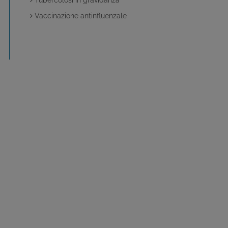
Tubercolosi in gravidanza
Vaccinazione antinfluenzale