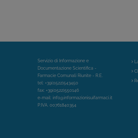
Servizio di Informazione e
La
Documentazione Scientifica -
Ch
Farmacie Comunali Riunite - R.E.
Re
tel: +39(0522)543450
fax: +39(0522)550146
e-mail:
info@informazionisuifarmaci.it
P.IVA. 00761840354