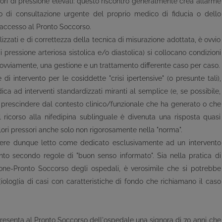
lori di pressione elevati: questo riscontro generalmente crea allarme
 di consultazione urgente del proprio medico di fiducia o dello
 accesso al Pronto Soccorso.
ilizzati e di correttezza della tecnica di misurazione adottata, è ovvio
di pressione arteriosa sistolica e/o diastolica) si collocano condizioni
, ovviamente, una gestione e un trattamento differente caso per caso.
 di intervento per le cosiddette "crisi ipertensive" (o presunte tali),
a ad interventi standardizzati miranti al semplice (e, se possibile,
 a prescindere dal contesto clinico/funzionale che ha generato o che
l ricorso alla nifedipina sublinguale è divenuta una risposta quasi
lori pressori anche solo non rigorosamente nella "norma".
sere dunque letto come dedicato esclusivamente ad un intervento
o secondo regole di "buon senso informato". Sia nella pratica di
ione-Pronto Soccorso degli ospedali, è verosimile che si potrebbe
olog]ia di casi con caratteristiche di fondo che richiamano il caso
 presenta al Pronto Soccorso dell'ospedale una signora di 70 anni che