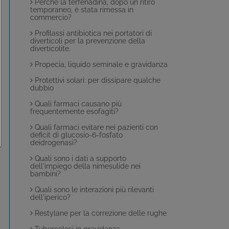
Perché la terfenadina, dopo un ritiro
temporaneo, è stata rimessa in
commercio?
Profilassi antibiotica nei portatori di
diverticoli per la prevenzione della
diverticolite.
Propecia, liquido seminale e gravidanza
Protettivi solari: per dissipare qualche
dubbio
Quali farmaci causano più
frequentemente esofagiti?
Quali farmaci evitare nei pazienti con
deficit di glucosio-6-fosfato
deidrogenasi?
Quali sono i dati a supporto
dell'impiego della nimesulide nei
bambini?
Quali sono le interazioni più rilevanti
dell'iperico?
Restylane per la correzione delle rughe