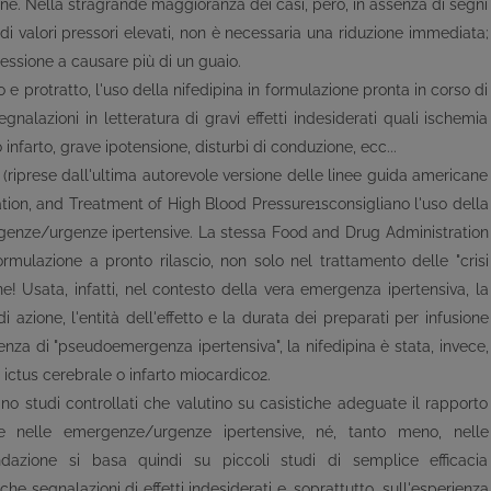
zione. Nella stragrande maggioranza dei casi, però, in assenza di segni
za di valori pressori elevati, non è necessaria una riduzione immediata;
pressione a causare più di un guaio.
o e protratto, l'uso della nifedipina in formulazione pronta in corso di
gnalazioni in letteratura di gravi effetti indesiderati quali ischemia
infarto, grave ipotensione, disturbi di conduzione, ecc...
(riprese dall'ultima autorevole versione delle linee guida americane
tion, and Treatment of High Blood Pressure1sconsigliano l'uso della
rgenze/urgenze ipertensive. La stessa Food and Drug Administration
rmulazione a pronto rilascio, non solo nel trattamento delle "crisi
ne! Usata, infatti, nel contesto della vera emergenza ipertensiva, la
 azione, l'entità dell'effetto e la durata dei preparati per infusione
enza di "pseudoemergenza ipertensiva", la nifedipina è stata, invece,
i ictus cerebrale o infarto miocardico2.
 studi controllati che valutino su casistiche adeguate il rapporto
che nelle emergenze/urgenze ipertensive, né, tanto meno, nelle
azione si basa quindi su piccoli studi di semplice efficacia
che segnalazioni di effetti indesiderati e, soprattutto, sull'esperienza