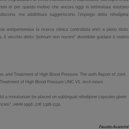
ioni (è per questo motivo che ancora oggi in letteratura esistono
scono, ma addirittura suggeriscono l'impiego della nifedipina
a antiipertensiva la ricerca clinica controllata entri a pieno titolo
a, il vecchio detto "primum non nocere" dovrebbe guidare il nostro
n, and Treatment of High Blood Pressure. The sixth Report of Joint
 Treatment of High Blood Pressure (JNC VI).
Arch Intern
uld a moratorium be placed on sublingual nifedipine capsules given
ncies?
JAMA
1996;
276
: 1328-1331.
Fausto Avanzini