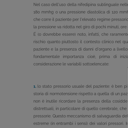
Nel caso dell'uso della nifedipina sublinguale nelle
180 mmhg o una pressione diastolica di 120 mmhg)
che corre il paziente per l'elevato regime pressori
la pressione va ridotta nel giro di pochi minuti, ore 
É (o dovrebbe essere) noto, infatti, che raramente
rischio quanto piuttosto il contesto clinico nel qu
paziente e la presenza di danni d'organo a livello 
fondamentale importanza cioè, prima di inizi
considerazione le variabili sottoelencate:
1.
lo stato pressorio usuale del paziente: è ben 
storia di normotensione rispetto a quella di un paz
non è inutile ricordare la presenza della cosiddett
distrettuali, in particolare di quello cerebrale, c
pressorie. Questo meccanismo di salvaguardia della
estreme (in entrambi i sensi) dei valori pressori. I