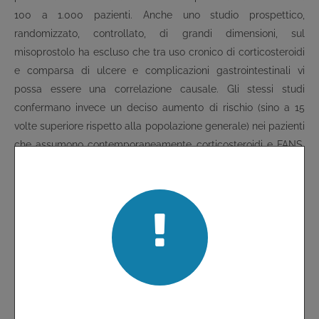
100 a 1.000 pazienti. Anche uno studio prospettico,
randomizzato, controllato, di grandi dimensioni, sul
misoprostolo ha escluso che tra uso cronico di corticosteroidi
e comparsa di ulcere e complicazioni gastrointestinali vi
possa essere una correlazione causale. Gli stessi studi
confermano invece un deciso aumento di rischio (sino a 15
volte superiore rispetto alla popolazione generale) nei pazienti
che assumono contemporaneamente corticosteroidi e FANS.
Nelle metanalisi, la durata media del trattamento
corticosteroideo è stata dì 2-3 mesi, mentre il dosaggio medio
giornaliero era ricompreso tra 20 e 40 mg di
metilprednisolone o equivalente. Allo stato attuale delle
conoscenze si può quindi affermare che l'ulcera peptica è una
complicazione rara della terapia corticosteroidea cronica e,
sotto il profilo clinico, non giustifica l'adozione di trattamenti
profilattici con citoprotettori o antisecretivi, tranne nel caso in
cui i pazienti stiano assumendo contemporaneamente un