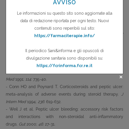
FANS in modo cronico.
Bibliografia
- Conn HO and Blitzer BL. Non association of
adrenocorticosteroid therapy and peptic ulcer.
N Engl J
Med
1976;
294
: 473-8.
- Messer J et al. Association of adrenocorticosteroid therapy
and peptic-ulcer disease.
N EngI J Med
1983;
309
: 21-4.
- Piper JM et al. Corticosteroid use and peptic ulcer disease:
role of nonsteroidal anti-inflammatory drugs.
Ann Intem
Med
1991;
114
: 735-40.
- Conn HO and Poynard T. Corticosteroids and peptic ulcer:
meta-analysis of adverse events during steroid therapy.
J
Intem Med
1994;
236
: 619-632.
- Weil J et al. Peptic ulcer bleeding: accessory risk factors
and interactions with non-steroidal anti-inflammatory
drugs.
Gut
2000;
46
: 27-31.