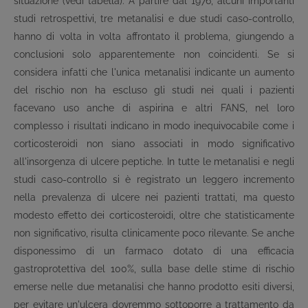
situazione (vedi tabella). A partire dal 1976, alcuni importanti
studi retrospettivi, tre metanalisi e due studi caso-controllo,
hanno di volta in volta affrontato il problema, giungendo a
conclusioni solo apparentemente non coincidenti. Se si
considera infatti che l'unica metanalisi indicante un aumento
del rischio non ha escluso gli studi nei quali i pazienti
facevano uso anche di aspirina e altri FANS, nel loro
complesso i risultati indicano in modo inequivocabile come i
corticosteroidi non siano associati in modo significativo
all'insorgenza di ulcere peptiche. In tutte le metanalisi e negli
studi caso-controllo si è registrato un leggero incremento
nella prevalenza di ulcere nei pazienti trattati, ma questo
modesto effetto dei corticosteroidi, oltre che statisticamente
non significativo, risulta clinicamente poco rilevante. Se anche
disponessimo di un farmaco dotato di una efficacia
gastroprotettiva del 100%, sulla base delle stime di rischio
emerse nelle due metanalisi che hanno prodotto esiti diversi,
per evitare un'ulcera dovremmo sottoporre a trattamento da