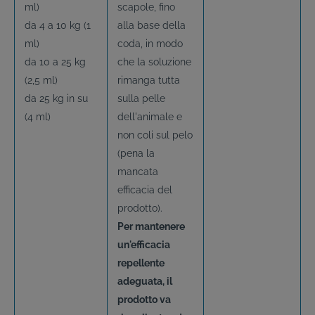
ml)
scapole, fino
da 4 a 10 kg (1
alla base della
ml)
coda, in modo
da 10 a 25 kg
che la soluzione
(2,5 ml)
rimanga tutta
da 25 kg in su
sulla pelle
(4 ml)
dell'animale e
non coli sul pelo
(pena la
mancata
efficacia del
prodotto).
Per mantenere
un'efficacia
repellente
adeguata, il
prodotto va