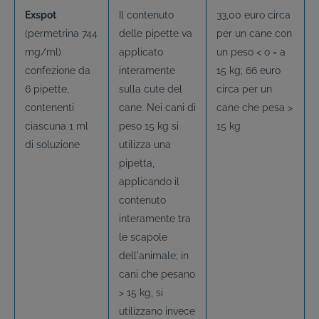
Exspot
Il contenuto
33,00 euro circa
(permetrina 744
delle pipette va
per un cane con
mg/ml)
applicato
un peso < o = a
confezione da
interamente
15 kg; 66 euro
6 pipette,
sulla cute del
circa per un
contenenti
cane. Nei cani di
cane che pesa >
ciascuna 1 ml
peso 15 kg si
15 kg
di soluzione
utilizza una
pipetta,
applicando il
contenuto
interamente tra
le scapole
dell'animale; in
cani che pesano
> 15 kg, si
utilizzano invece