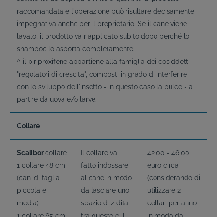
raccomandata e l'operazione può risultare decisamente
impegnativa anche per il proprietario. Se il cane viene
lavato, il prodotto va riapplicato subito dopo perché lo
shampoo lo asporta completamente.
^ il piriproxifene appartiene alla famiglia dei cosiddetti
"regolatori di crescita", composti in grado di interferire
con lo sviluppo dell'insetto - in questo caso la pulce - a
partire da uova e/o larve.
Collare
Scalibor
collare
Il collare va
42,00 - 46,00
1 collare 48 cm
fatto indossare
euro circa
(cani di taglia
al cane in modo
(considerando di
piccola e
da lasciare uno
utilizzare 2
media)
spazio di 2 dita
collari per anno
1 collare 65 cm
tra questo e il
in modo da