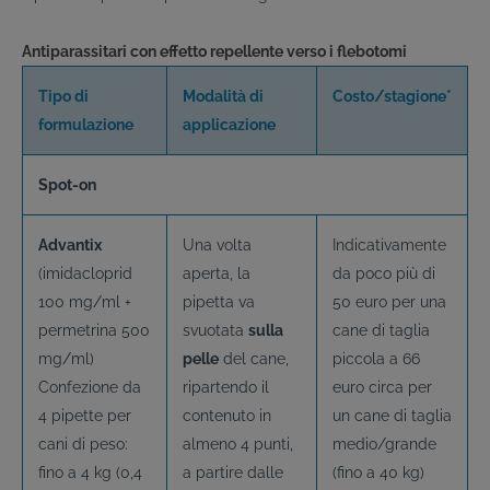
Antiparassitari con effetto repellente verso i flebotomi
Tipo di
Modalità di
Costo/stagione*
formulazione
applicazione
Spot-on
Advantix
Una volta
Indicativamente
(imidacloprid
aperta, la
da poco più di
100 mg/ml +
pipetta va
50 euro per una
permetrina 500
svuotata
sulla
cane di taglia
mg/ml)
pelle
del cane,
piccola a 66
Confezione da
ripartendo il
euro circa per
4 pipette per
contenuto in
un cane di taglia
cani di peso:
almeno 4 punti,
medio/grande
fino a 4 kg (0,4
a partire dalle
(fino a 40 kg)