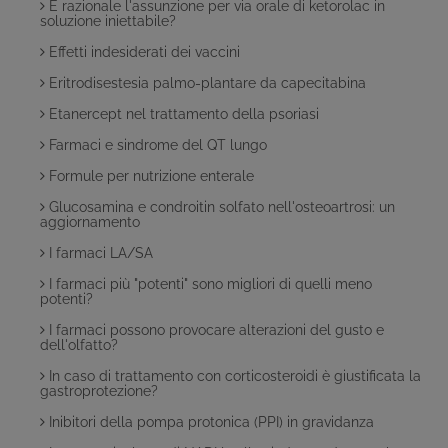
È razionale l'assunzione per via orale di ketorolac in
soluzione iniettabile?
Effetti indesiderati dei vaccini
Eritrodisestesia palmo-plantare da capecitabina
Etanercept nel trattamento della psoriasi
Farmaci e sindrome del QT lungo
Formule per nutrizione enterale
Glucosamina e condroitin solfato nell'osteoartrosi: un
aggiornamento
I farmaci LA/SA
I farmaci più "potenti" sono migliori di quelli meno
potenti?
I farmaci possono provocare alterazioni del gusto e
dell'olfatto?
In caso di trattamento con corticosteroidi è giustificata la
gastroprotezione?
Inibitori della pompa protonica (PPI) in gravidanza