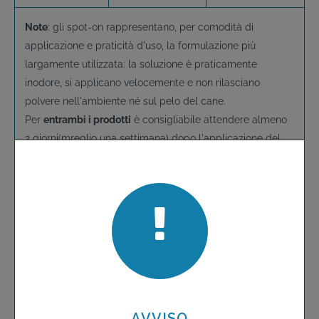
Note
: gli spot-on rappresentano, per comodità di
applicazione e praticità d'uso, la formulazione più
largamente utilizzata: la soluzione è praticamente
inodore, si applicano velocemente e non rilasciano
polvere nell'ambiente né sul pelo del cane.
Per
entrambi i prodotti
è consigliabile attendere almeno
2 giorni(mreglio una settimana) dopo l'applicazione del
prodotto prima di lavare l'animale: l'antiparassitario si
distribuisce, infatti, nelle ghiandole sebacee e nel sebo
presente sulla pelle del cane e verrebbe asportato dagli
shampoo utilizzati per il bagno, riducendo la durata
dell'effetto protettivo.
Spray
Duowin
Il prodotto va
Estremamente