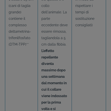
(cani di taglia
collo
rispettare i
grande)
dell'animale. La
tempi di
contiene il
parte
sostituzione
complesso
eccedente deve
consigliati)
deltametrina-
essere rimossa,
trifenilfosfato
tagliandola a 5
(DTM-TPP)**
cm dalla fibbia.
L'effetto
repellente
diventa
massimo dopo
una settimana
dal momento in
cui il collare
viene indossato
per la prima
volta e si