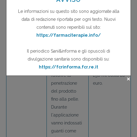
Soluzione 250
nebulizzato sul
variabile a
ml con
mantello del
seconda della
nebulizzatore
cane, fino ad
taglia del cane
(permetrina
inumidire
e del numero di
18,80 mg/ml +
completamente
volte in cui il
piriproxifene^
il pelo, che va
prodotto viene
0,2 mg/ml)
poi
riapplicato.
massaggiato in
modo da
Un flacone da
favorire la
250 ml costa 28
penetrazione
euro.
del prodotto
fino alla pelle.
Durante
l'applicazione
vanno indossati
guanti come