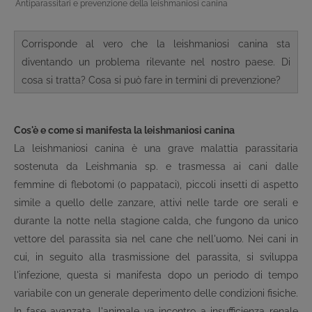
Antiparassitari e prevenzione della leishmaniosi canina
Corrisponde al vero che la leishmaniosi canina sta
diventando un problema rilevante nel nostro paese. Di
cosa si tratta? Cosa si può fare in termini di prevenzione?
Cos'è e come si manifesta la leishmaniosi canina
La leishmaniosi canina è una grave malattia parassitaria
sostenuta da Leishmania sp. e trasmessa ai cani dalle
femmine di flebotomi (o pappataci), piccoli insetti di aspetto
simile a quello delle zanzare, attivi nelle tarde ore serali e
durante la notte nella stagione calda, che fungono da unico
vettore del parassita sia nel cane che nell'uomo. Nei cani in
cui, in seguito alla trasmissione del parassita, si sviluppa
l'infezione, questa si manifesta dopo un periodo di tempo
variabile con un generale deperimento delle condizioni fisiche.
In fase avanzata, l'animale va incontro a insufficienza renale