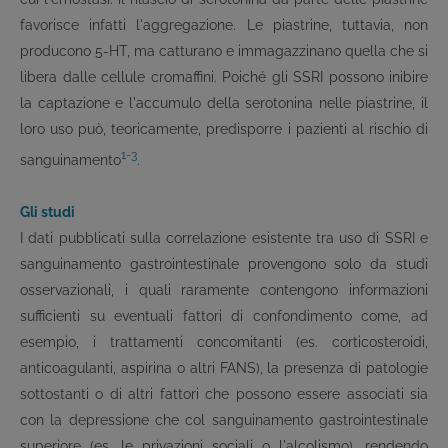
favorisce infatti l'aggregazione. Le piastrine, tuttavia, non
producono 5-HT, ma catturano e immagazzinano quella che si
libera dalle cellule cromaffini. Poiché gli SSRI possono inibire
la captazione e l'accumulo della serotonina nelle piastrine, il
loro uso può, teoricamente, predisporre i pazienti al rischio di
1-3
sanguinamento
.
Gli studi
I dati pubblicati sulla correlazione esistente tra uso di SSRI e
sanguinamento gastrointestinale provengono solo da studi
osservazionali, i quali raramente contengono informazioni
sufficienti su eventuali fattori di confondimento come, ad
esempio, i trattamenti concomitanti (es. corticosteroidi,
anticoagulanti, aspirina o altri FANS), la presenza di patologie
sottostanti o di altri fattori che possono essere associati sia
con la depressione che col sanguinamento gastrointestinale
superiore (es. le privazioni sociali o l'alcolismo), rendendo