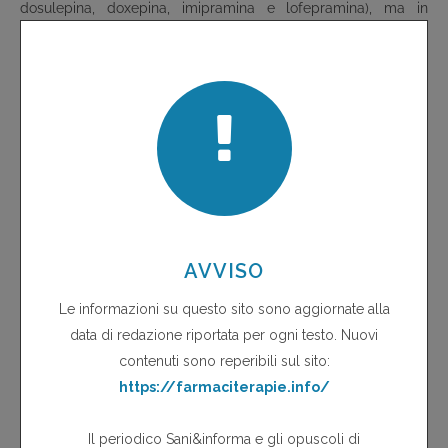
dosulepina, doxepina, imipramina e lofepramina), ma in
misura inferiore a quanto osservato con gli SSRI (2,3 volte il
rischio per i non utilizzatori). L'uso di antidepressivi privi di
azione sui recettori della serotonina (amoxapina, desipramina,
maprotilina, mianserina, nortriptilina e trimipramina) non si è
associato con un aumento significativo del rischio di
sanguinamento gastrointestinale superiore (rischio relativo
1,8).
Conclusioni
Sulla base di alcuni studi osservazionali sembra confermato
che gli SSRI aumentano il rischio di sanguinamento
gastrointestinale di circa 3 volte rispetto ai pazienti che non
utilizzano questi farmaci. Il rischio assoluto risulta basso ed è
quantificabile in circa 3 episodi di sanguinamento
gastrointestinale in più richiedenti l'ospedalizzazione per
1.000 pazienti per anno di trattamento, mentre il rischio