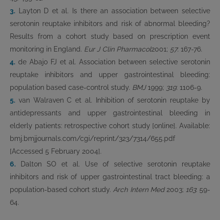
3.
Layton D et al. Is there an association between selective
serotonin reuptake inhibitors and risk of abnormal bleeding?
Results from a cohort study based on prescription event
monitoring in England.
Eur J Clin Pharmacol
2001;
57
: 167-76.
4.
de Abajo FJ et al. Association between selective serotonin
reuptake inhibitors and upper gastrointestinal bleeding:
population based case-control study.
BMJ
1999;
319
: 1106-9.
5.
van Walraven C et al. Inhibition of serotonin reuptake by
antidepressants and upper gastrointestinal bleeding in
elderly patients: retrospective cohort study [online]. Available:
bmj.bmjjournals.com/cgi/reprint/323/7314/655.pdf
[Accessed 5 February 2004].
6.
Dalton SO et al. Use of selective serotonin reuptake
inhibitors and risk of upper gastrointestinal tract bleeding: a
population-based cohort study.
Arch Intern Med
2003;
163
: 59-
64.