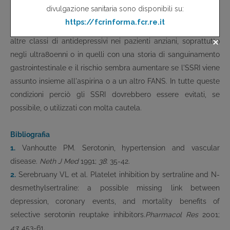
relativo è equiparabile al rischio relativo che corrono i pazienti
che usano aspirina o altri FANS. L'uso di un SSRI sembra
comportare un rischio superiore di sanguinamento rispetto ad
altre classi di antidepressivi nei pazienti anziani, soprattutto
negli ultra80enni o in quelli con una storia di sanguinamento
gastrointestinale e il rischio sembra aumentare se l'SSRI viene
assunto insieme all'aspirina o a un altro FANS. In tutte queste
condizioni perciò gli SSRI dovrebbero essere evitati, se
possibile, o utilizzati con molta cautela.
Bibliografia
1.
Vanhoutte PM. Serotonin, hypertension and vascular
disease.
Neth J Med
1991;
38
: 35-42.
2.
Serebruany VL et al. Platelet inhibition by sertraline and N-
desmethylsertraline: a possible missing link between
depression, coronary events, and mortality benefits of
selective serotonin reuptake inhibitors.
Pharmacol Res
2001;
43
: 453-61.