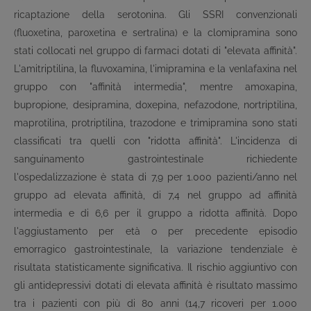
ricaptazione della serotonina. Gli SSRI convenzionali
(fluoxetina, paroxetina e sertralina) e la clomipramina sono
stati collocati nel gruppo di farmaci dotati di "elevata affinità".
L'amitriptilina, la fluvoxamina, l'imipramina e la venlafaxina nel
gruppo con "affinità intermedia", mentre amoxapina,
bupropione, desipramina, doxepina, nefazodone, nortriptilina,
maprotilina, protriptilina, trazodone e trimipramina sono stati
classificati tra quelli con "ridotta affinità". L'incidenza di
sanguinamento gastrointestinale richiedente
l'ospedalizzazione è stata di 7,9 per 1.000 pazienti/anno nel
gruppo ad elevata affinità, di 7,4 nel gruppo ad affinità
intermedia e di 6,6 per il gruppo a ridotta affinità. Dopo
l'aggiustamento per età o per precedente episodio
emorragico gastrointestinale, la variazione tendenziale è
risultata statisticamente significativa. Il rischio aggiuntivo con
gli antidepressivi dotati di elevata affinità è risultato massimo
tra i pazienti con più di 80 anni (14,7 ricoveri per 1.000