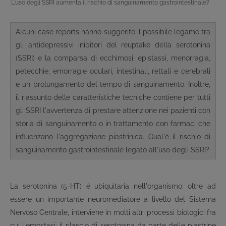
L'uso degli SSRI aumenta il rischio di sanguinamento gastrointestinale?
Alcuni case reports hanno suggerito il possibile legame tra
gli antidepressivi inibitori del reuptake della serotonina
(SSRI) e la comparsa di ecchimosi, epistassi, menorragia,
petecchie, emorragie oculari, intestinali, rettali e cerebrali
e un prolungamento del tempo di sanguinamento. Inoltre,
il riassunto delle caratteristiche tecniche contiene per tutti
gli SSRI l'avvertenza di prestare attenzione nei pazienti con
storia di sanguinamento o in trattamento con farmaci che
influenzano l'aggregazione piastrinica. Qual'è il rischio di
sanguinamento gastrointestinale legato all'uso degli SSRI?
La serotonina (5-HT) è ubiquitaria nell'organismo; oltre ad
essere un importante neuromediatore a livello del Sistema
Nervoso Centrale, interviene in molti altri processi biologici fra
cui l'emostasi: il rilascio di serotonina da parte delle piastrine