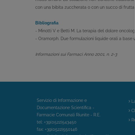
con una bibita zuccherata o con un succo di frutta
Bibliografia
- Minotti V e Betti M. La terapia del dolore oncolog
- Oramorph. Due formulazioni liquide orali a base d
Informazioni sui Farmaci Anno 2001, n. 2-3
Servizio di Informazione e
La
Documentazione Scientifica -
Ch
Farmacie Comunali Riunite - R.E.
Re
tel: +39(0522)543450
fax: +39(0522)550146