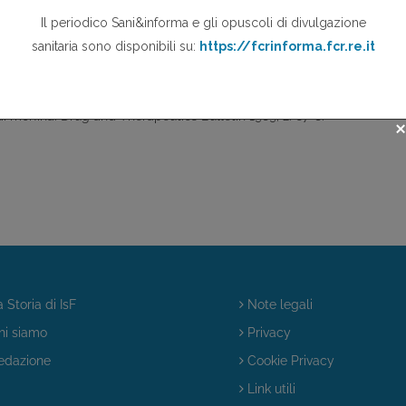
.
ico. Informazioni sui Farmaci 1996; 20: 118-26.
i morfina. Drug and Therapeutics Bulletin 1989; 2: 67-8.
 Storia di IsF
Note legali
i siamo
Privacy
dazione
Cookie Privacy
Link utili