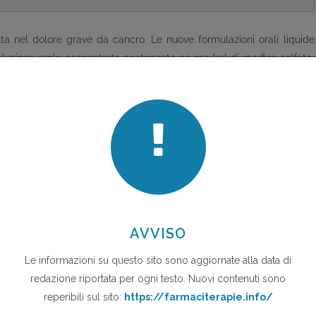
ta nel dolore grave da cancro. Le nuove formulazioni orali liquide
luzione orale concentrata contenente 20 mg/ml di morfina solfato,
isti rispettivamente di contagocce e siringa dosatrice e Oramorph
te e tre le preparazioni sono in fascia A, a totale carico del SSN. In
atiche massime entro la prima ora) e la breve durata d'azione (4 ore),
 un aggiustamento posologico rapido e l'individuazione della dose
arazioni orali liquide di morfina possono risultare particolarmente utili
già in trattamento con le compresse a lento rilascio, nei pazienti che
minali che hanno bisogno di dosi elevate di morfina. La dose iniziale
 genere, nei pazienti già trattati con un oppiaceo debole, la dose è
ella soluzione e 5 ml dello sciroppo) prevedendo somministrazioni
otale va ridefinita in rapporto alle dosi supplementari richieste; per
ente al raggiungimento del risultato analgesico desiderato. Il
 discoidi e le capsule a cessione controllata (MS Contin e Skenan)
una durata d'azione più prolungata (12 ore). La morfina ha un sapore
i e nel caso in cui il paziente non la gradisca può essere miscelata