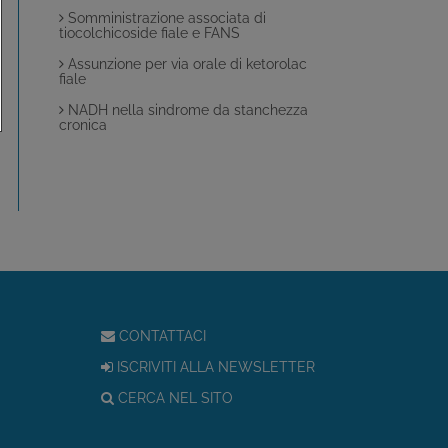
Somministrazione associata di
tiocolchicoside fiale e FANS
Assunzione per via orale di ketorolac
fiale
NADH nella sindrome da stanchezza
cronica
CONTATTACI
ISCRIVITI ALLA NEWSLETTER
CERCA NEL SITO