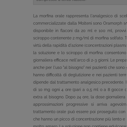
La morfina orale rappresenta l'analgesico di scel
commercializzate dalla Molteni sono Oramorph so
disponibile in flaconi da 20 ml e 100 ml, provv
sciroppo contenente 2 mg/ml di morfina solfato. Tut
virtù della rapidità d'azione (concentrazioni plasm
la soluzione e lo sciroppo di morfina consentono
giornaliera efficace nell'arco di 2-3 giorni. Le prep
anche per l'uso "al bisogno" nei pazienti che sono 
hanno difficoltà di deglutizione e nei pazienti ter
dipende dal trattamento analgesico precedente. In
di 10 mg ogni 4 ore (pari a 0,5 ml o a 8 gocce d
extra al bisogno. Dopo 24 ore, la dose giornaliera t
approssimazioni progressive si arriva agevolm
trattamento orale può essere poi proseguito con i
che hanno un picco di concentrazione più lento e 
molto amaro. La soluzione non contiene edulcorant