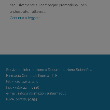
esclusivamente su campagne promozionali ben
orchestrate. Tuttavia......
continua a leggere...
Servizio di Informazione e Documentazione Scientifica -
Farmacie Comunali Riunite - R.E.
tel: +39(0522)543450
fax: +39(0522)550146
e-mail:
info@informazionisuifarmaci.it
P.IVA. 00761840354