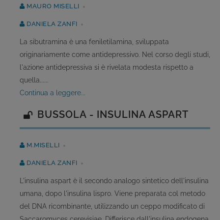
MAURO MISELLI
DANIELA ZANFI
La sibutramina è una feniletilamina, sviluppata
originariamente come antidepressivo. Nel corso degli studi,
l'azione antidepressiva si è rivelata modesta rispetto a
quella......
continua a leggere...
BUSSOLA - INSULINA ASPART
M.MISELLI
DANIELA ZANFI
L'insulina aspart è il secondo analogo sintetico dell'insulina
umana, dopo l'insulina lispro. Viene preparata col metodo
del DNA ricombinante, utilizzando un ceppo modificato di
Saccaromyces cerevisiae. Differisce dall'insulina endogena