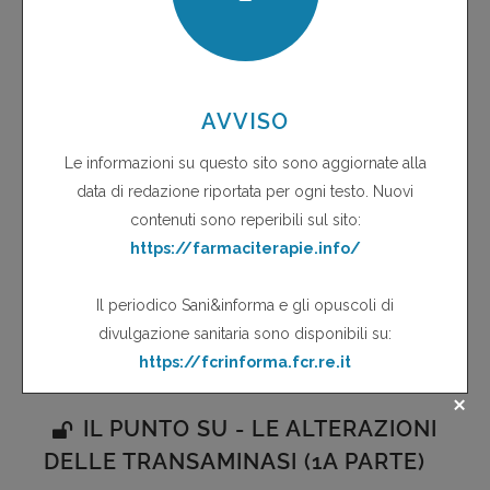
VACCINO CONTRO LE INFEZIONI DA
PNEUMOCOCCO
LUISELLA GRANDORI
PEDIATRA DI COMUNITÀ AZIENDA USL - MODENA
PIETRO RAGNI
DIREZIONE SANITARIA AZIENDA USL - REGGIO EMILIA
Lo pneumococco (P) (Streptococcus pneumoniae) è un
batterio capsulato, tipicamente extracellulare, del quale
sono stati finora identificati più di 90 sierotipi, alcuni dei
quali dotati di ......
continua a leggere...
IL PUNTO SU - LE ALTERAZIONI
DELLE TRANSAMINASI (1A PARTE)