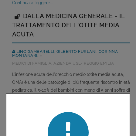
continua a leggere...
DALLA MEDICINA GENERALE - IL
TRATTAMENTO DELL'OTITE MEDIA
ACUTA
LINO GAMBARELLI, GILBERTO FURLANI, CORINNA
MONTANARI,
MEDICI DI FAMIGLIA, AZIENDA USL- REGGIO EMILIA
L'infezione acuta dell'orecchio medio (otite media acuta,
OMA) è una delle patologie di più frequente riscontro in età
pediatrica. Il 5-10% dei bambini con meno di 5 anni soffre di
almeno un episodio nel corso dell'anno e un quarto circa
dei bambini giunge prima o poi all'osservazione del
medico per un problema di otalgia dovuto ad ......
continua a leggere...
IL PUNTO SU - UN NUOVO