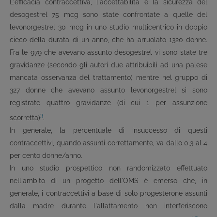
L'efficacia contraccettiva, l'accettabilità e la sicurezza del
desogestrel 75 mcg sono state confrontate a quelle del
levonorgestrel 30 mcg in uno studio multicentrico in doppio
cieco della durata di un anno, che ha arruolato 1320 donne.
Fra le 979 che avevano assunto desogestrel vi sono state tre
gravidanze (secondo gli autori due attribuibili ad una palese
mancata osservanza del trattamento) mentre nel gruppo di
327 donne che avevano assunto levonorgestrel si sono
registrate quattro gravidanze (di cui 1 per assunzione
3
scorretta)
.
In generale, la percentuale di insuccesso di questi
contraccettivi, quando assunti correttamente, va dallo 0,3 al 4
per cento donne/anno.
In uno studio prospettico non randomizzato effettuato
nell'ambito di un progetto dell'OMS è emerso che, in
generale, i contraccettivi a base di solo progesterone assunti
dalla madre durante l'allattamento non interferiscono