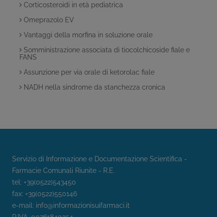
Corticosteroidi in età pediatrica
Omeprazolo EV
Vantaggi della morfina in soluzione orale
Somministrazione associata di tiocolchicoside fiale e
FANS
Assunzione per via orale di ketorolac fiale
NADH nella sindrome da stanchezza cronica
Servizio di Informazione e Documentazione Scientifica -
Farmacie Comunali Riunite - R.E.
tel: +39(0522)543450
fax: +39(0522)550146
e-mail:
info@informazionisuifarmaci.it
P.IVA. 00761840354