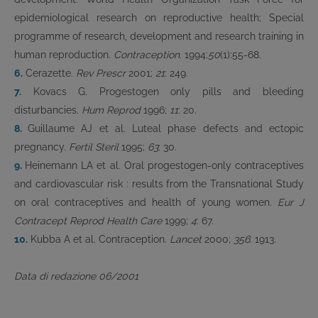
epidemiological research on reproductive health; Special
programme of research, development and research training in
human reproduction.
Contraception
. 1994;
50
(1):55-68.
6.
Cerazette.
Rev Prescr
2001;
21
: 249.
7.
Kovacs G. Progestogen only pills and bleeding
disturbancies.
Hum Reprod
1996;
11
: 20.
8.
Guillaume AJ et al. Luteal phase defects and ectopic
pregnancy.
Fertil Steril
1995;
63
: 30.
9.
Heinemann LA et al. Oral progestogen-only contraceptives
and cardiovascular risk : results from the Transnational Study
on oral contraceptives and health of young women.
Eur J
Contracept Reprod Health Care
1999;
4
: 67.
10.
Kubba A et al. Contraception.
Lancet
2000;
356
: 1913.
Data di redazione 06/2001