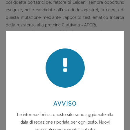
cosiddette portatrici del fattore di Leiden), sembra opportuno
eseguire, nelle candidate all'uso di desogestrel, la ricerca di
questa mutazione mediante l'apposito test ematico (ricerca
della resistenza alla proteina C attivata - APCR).
Come per gli estroprogestinici, rimane aperto il problema
dell'aumento di rischio di tumore al seno legato ad un uso
prolungato.
Non è noto se l'uso protratto di questo tipo di contraccettivo,
privo della componente estrogenica, abbia qualche effetto
sulla massa ossea.
Avvertenze e controindicazioni
In caso di vomito fino a tre ore dopo l'assunzione o di diarrea
grave che può interferire con l'assorbimento, l'efficacia
contraccettiva potrebbe essere ridotta ed è consigliabile
utilizzare un metodo contraccettivo alternativo per 7 giorni.
L'uso del contraccettivo orale a base di solo desogestrel è
controindicato in caso di sanguinamento vaginale di origine