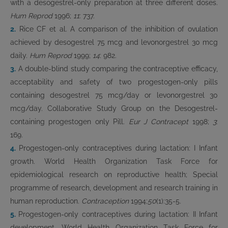
with a desogestrel-only preparation at three different doses.
Hum Reprod
1996;
11
: 737.
2.
Rice CF et al. A comparison of the inhibition of ovulation
achieved by desogestrel 75 mcg and levonorgestrel 30 mcg
daily.
Hum Reprod
1999;
14
: 982.
3.
A double-blind study comparing the contraceptive efficacy,
acceptability and safety of two progestogen-only pills
containing desogestrel 75 mcg/day or levonorgestrel 30
mcg/day. Collaborative Study Group on the Desogestrel-
containing progestogen only Pill.
Eur J Contracept
1998;
3
:
169.
4.
Progestogen-only contraceptives during lactation: I Infant
growth. World Health Organization Task Force for
epidemiological research on reproductive health; Special
programme of research, development and research training in
human reproduction.
Contraception
1994;
50
(1):35-5.
5.
Progestogen-only contraceptives during lactation: II Infant
development. World Health Organization Task Force for