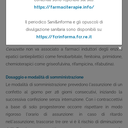
sconosciuta, accertata resistenza alla proteina C attivata,
arteriopatie gravi, neoplasie ormono-dipendenti, porfiria ed
epatopatie gravi.
Interazioni
Per una possibile riduzione dell'efficacia contraccettiva,
Cerazette
non va associato a farmaci induttori degli enzimi
epatici (antiepilettici come fenobarbitale, fenitoina, primidone,
chemioterapici come griseofulvina, rifampicina, rifabutina).
Dosaggio e modalità di somministrazione
Le modalità di somministrazione prevedono l'assunzione di un
confetto al giorno per 28 giorni consecutivi, iniziando la
successiva confezione senza interruzione. Con i contraccettivi
a base di solo progesterone occorre rispettare in modo
rigoroso l'orario di assunzione: in caso di ritardo
nell'assunzione, trascorse tre ore vi è il rischio di diminuzione