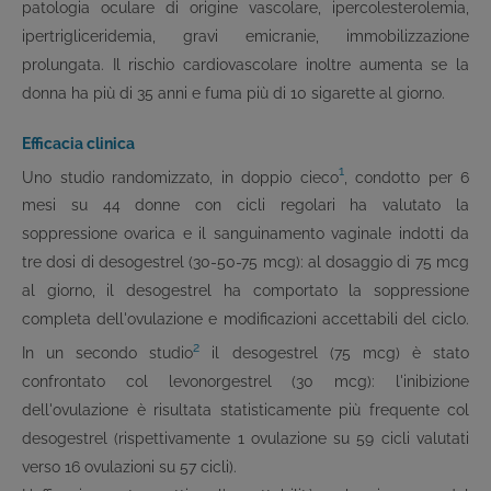
patologia oculare di origine vascolare, ipercolesterolemia,
ipertrigliceridemia, gravi emicranie, immobilizzazione
prolungata. Il rischio cardiovascolare inoltre aumenta se la
donna ha più di 35 anni e fuma più di 10 sigarette al giorno.
Efficacia clinica
1
Uno studio randomizzato, in doppio cieco
, condotto per 6
mesi su 44 donne con cicli regolari ha valutato la
soppressione ovarica e il sanguinamento vaginale indotti da
tre dosi di desogestrel (30-50-75 mcg): al dosaggio di 75 mcg
al giorno, il desogestrel ha comportato la soppressione
completa dell'ovulazione e modificazioni accettabili del ciclo.
2
In un secondo studio
il desogestrel (75 mcg) è stato
confrontato col levonorgestrel (30 mcg): l'inibizione
dell'ovulazione è risultata statisticamente più frequente col
desogestrel (rispettivamente 1 ovulazione su 59 cicli valutati
verso 16 ovulazioni su 57 cicli).