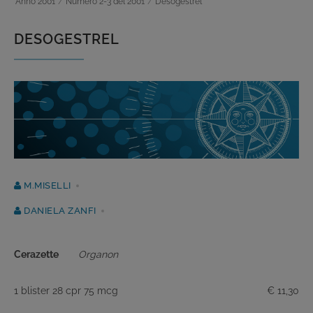
Anno 2001
/
Numero 2-3 del 2001
/
Desogestrel
DESOGESTREL
M.MISELLI
DANIELA ZANFI
Cerazette
Organon
1 blister 28 cpr 75 mcg
€ 11,30