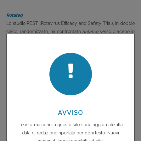
Rotateq
Lo studio REST (Rotavirus Efficacy and Safety Trial), in doppio
cieco, randomizzato, ha confrontato
Rotateq
verso placebo in
oltre 70.000 bambini di 6-12 settimane di età di 11 paesi,
8
prevalentemente sviluppati (50% USA)
. Ai partecipanti sono
state somministrate 3 dosi orali di vaccino o placebo, a
intervalli di 4-10 settimane; dopo la vaccinazione i bambini
sono stati seguiti per due stagioni del rotavirus (che di solito
negli Stati Uniti vanno da novembre a maggio). A fronte di un
analogo tasso di mortalità tra i due gruppi, il vaccino ha
ridotto del 96% il rischio di ospedalizzazione (6 contro 144), ma
il risultato va interpretato con molta cautela data la differenza
dei sistemi di assistenza sanitaria dei paesi partecipanti allo
studio. Su 5.673 bambini valutabili in un sottostudio di efficacia
clinica condotto negli Stati Uniti e in Finlandia, i casi di
gastroenterite grave da rotavirus verificatisi dopo 14 giorni o