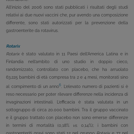
All’inizio del 2006 sono stati pubblicati i risultati degli studi
relativi ai due nuovi vaccini che, pur avendo una composizione
differente, sono stati autorizzati per la prevenzione della
gastroenterite da rotavirus.
Rotarix
Rotarix
è stato valutato in 11 Paesi dell’America Latina e in
Finlandia nell’ambito di uno studio in doppio cieco,
randomizzato, controllato con placebo, che ha arruolato
63.225 bambini di età compresa tra 2 e 4 mesi, monitorati sino
6
al compimento di un anno
. L’elevato numero di pazienti si è
reso necessario per poter rilevare differenze nella incidenza di
invaginazioni intestinali. L’efficacia è stata valutata in un
sottogruppo di circa 20.000 bambini. Tra il gruppo vaccinato
e il gruppo trattato con placebo non sono emerse differenze
in termini di mortalità (0,18%
vs.
0,14%); i bambini con
gastroenteriti gravi sono stati 12 nel gruppo
Rotarix
e 77 nel