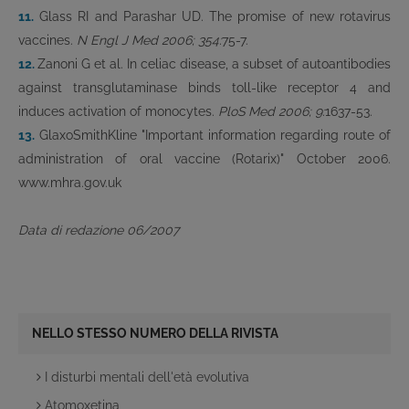
11.
Glass RI and Parashar UD. The promise of new rotavirus
vaccines.
N Engl J Med 2006;
354:
75-7.
12.
Zanoni G et al. In celiac disease, a subset of autoantibodies
against transglutaminase binds toll-like receptor 4 and
induces activation of monocytes.
PloS Med 2006; 9:
1637-53.
13.
GlaxoSmithKline "Important information regarding route of
administration of oral vaccine (Rotarix)" October 2006.
www.mhra.gov.uk
Data di redazione 06/2007
NELLO STESSO NUMERO DELLA RIVISTA
I disturbi mentali dell'età evolutiva
Atomoxetina