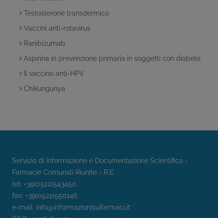
Testosterone transdermico
Vaccini anti-rotavirus
Ranibizumab
Aspirina in prevenzione primaria in soggetti con diabete
Il vaccino anti-HPV
Chikungunya
Servizio di Informazione e Documentazione Scientifica -
Farmacie Comunali Riunite - R.E.
tel: +39(0522)543450
fax: +39(0522)550146
e-mail:
info@informazionisuifarmaci.it