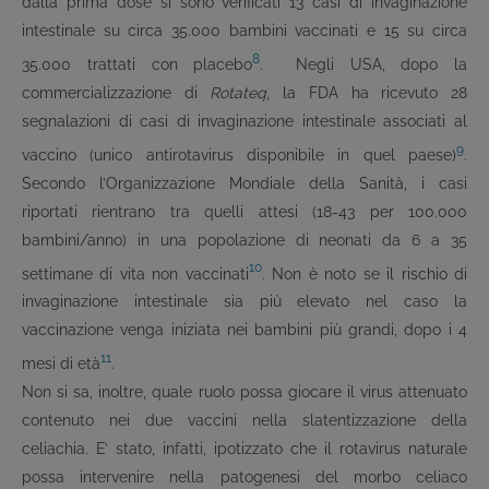
dalla prima dose si sono verificati 13 casi di invaginazione
intestinale su circa 35.000 bambini vaccinati e 15 su circa
8
35.000 trattati con placebo
. Negli USA, dopo la
commercializzazione di
Rotateq
, la FDA ha ricevuto 28
segnalazioni di casi di invaginazione intestinale associati al
9
vaccino (unico antirotavirus disponibile in quel paese)
.
Secondo l’Organizzazione Mondiale della Sanità, i casi
riportati rientrano tra quelli attesi (18-43 per 100.000
bambini/anno) in una popolazione di neonati da 6 a 35
10
settimane di vita non vaccinati
. Non è noto se il rischio di
invaginazione intestinale sia più elevato nel caso la
vaccinazione venga iniziata nei bambini più grandi, dopo i 4
11
mesi di età
.
Non si sa, inoltre, quale ruolo possa giocare il virus attenuato
contenuto nei due vaccini nella slatentizzazione della
celiachia. E’ stato, infatti, ipotizzato che il rotavirus naturale
possa intervenire nella patogenesi del morbo celiaco