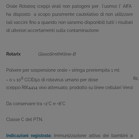
Orale Rotateq (ceppi virali non patogeni per l'uomo) l' AIFA
ha disposto a scopo puramente cautelativo di non utilizzare
tali vaccini fino a quando non saranno disponibili tutti i risultati
di ulteriori accertamenti sulla contaminazione.
Rotarix
GlaxoSmithKline-B
Polvere per sospensione orale + siringa preriempita 1 ml
82
6
= o > 10
CCID
50
di rotavirus umano per dose
(ceppo RIX4414 vivo attenuato, prodotto su linee cellulari Vero)
Da conservare tra +2°C e +8°C
Classe C del PTN.
Indicazioni registrate:
Immunizzazione attiva dei bambini a