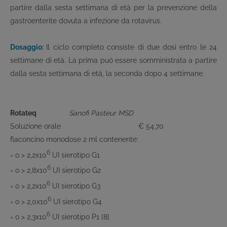
partire dalla sesta settimana di età per la prevenzione della
gastroenterite dovuta a infezione da rotavirus.
Dosaggio:
Il ciclo completo consiste di due dosi entro le 24
settimane di età. La prima può essere somministrata a partire
dalla sesta settimana di età, la seconda dopo 4 settimane.
Rotateq
Sanofi Pasteur MSD
Soluzione orale
€ 54,70
flaconcino monodose 2 ml contenente:
6
= o > 2,2x10
UI sierotipo G1
6
= o > 2,8x10
UI sierotipo G2
6
= o > 2,2x10
UI sierotipo G3
6
= o > 2,0x10
UI sierotipo G4
6
= o > 2,3x10
UI sierotipo P1 [8]