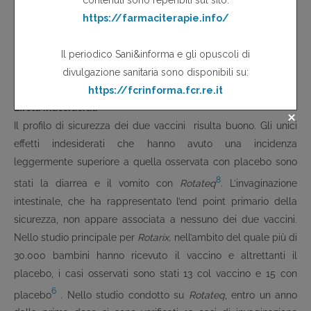
più dalla terza dose di vaccino (sino ad un anno dalla prima)
sono stati 1 tra i bambini vaccinati e 57 nel gruppo placebo
(0,03%
contro
1,63%); la vaccinazione ha evitato 16 casi di
8
diarrea grave ogni 1.000 bambini trattati
.
Effetti indesiderati
Il profilo di sicurezza dei due vaccini risulta buono. Gli unici
effetti indesiderati che hanno avuto una incidenza
leggermente superiore a quella osservata con placebo sono
8
stati la diarrea e il vomito con
Rotateq
. L’invaginazione
intestinale, che ha rappresentato l’end point primario della
sicurezza, non appare associata a nessuno dei due vaccini.
Nello studio principale per
Rotarix,
nell’ambito del quale più di
30.000 bambini hanno ricevuto il vaccino e altrettanti il
placebo, i casi osservati sono stati 13 col vaccino e 15 con
6
placebo
. Nello studio condotto su
Rotateq
, entro un anno