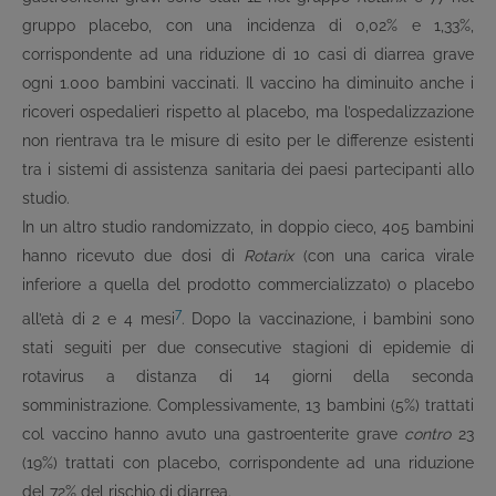
gruppo placebo, con una incidenza di 0,02% e 1,33%,
corrispondente ad una riduzione di 10 casi di diarrea grave
ogni 1.000 bambini vaccinati. Il vaccino ha diminuito anche i
ricoveri ospedalieri rispetto al placebo, ma l’ospedalizzazione
non rientrava tra le misure di esito per le differenze esistenti
tra i sistemi di assistenza sanitaria dei paesi partecipanti allo
studio.
In un altro studio randomizzato, in doppio cieco, 405 bambini
hanno ricevuto due dosi di
Rotarix
(con una carica virale
inferiore a quella del prodotto commercializzato) o placebo
7
all’età di 2 e 4 mesi
. Dopo la vaccinazione, i bambini sono
stati seguiti per due consecutive stagioni di epidemie di
rotavirus a distanza di 14 giorni della seconda
somministrazione. Complessivamente, 13 bambini (5%) trattati
col vaccino hanno avuto una gastroenterite grave
contro
23
(19%) trattati con placebo, corrispondente ad una riduzione
del 72% del rischio di diarrea.