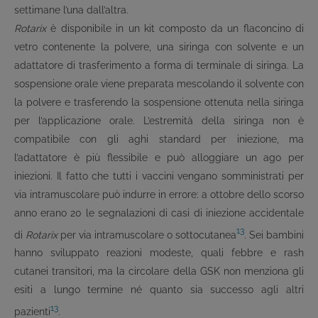
settimane l’una dall’altra.
Rotarix
è disponibile in un kit composto da un flaconcino di
vetro contenente la polvere, una siringa con solvente e un
adattatore di trasferimento a forma di terminale di siringa. La
sospensione orale viene preparata mescolando il solvente con
la polvere e trasferendo la sospensione ottenuta nella siringa
per l’applicazione orale. L’estremità della siringa non è
compatibile con gli aghi standard per iniezione, ma
l’adattatore è più flessibile e può alloggiare un ago per
iniezioni. Il fatto che tutti i vaccini vengano somministrati per
via intramuscolare può indurre in errore: a ottobre dello scorso
anno erano 20 le segnalazioni di casi di iniezione accidentale
13
di
Rotarix
per via intramuscolare o sottocutanea
. Sei bambini
hanno sviluppato reazioni modeste, quali febbre e rash
cutanei transitori, ma la circolare della GSK non menziona gli
esiti a lungo termine né quanto sia successo agli altri
13
pazienti
.