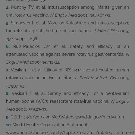
4.
Murphy TV et al. Intussusception among infants given an
oral rotavirus vaccine.
N Engl J Med
2001;
344
:564-72.
5.
Simonsen L et al. More on Rotashield and intussusception:
the role of age at the time of vaccination.
J Infect Dis
2005;
192
suppl 1:S36.
6.
Ruiz-Palacios GM et al. Safety and efficacy of an
attenuated vaccine against severe rotavirus gastroenteritis.
N
Engl J Med
2006
; 354:
11
-22.
7.
Vesikari T et al. Efficay of RIX 4414 live attenuated human
rotavirus vaccine in Finish infants.
Pediatr Infect Dis
2004;
23:
937-43.
8.
Vesikari T et al. Safety and efficacy of a pentavalent
human-bovine (WC3) reassortant rotavirus vaccine.
N Engl J
Med
2006
; 354:
23-33.
9.
CBER, 13/2/2007 on MedWatch, www.fda.gov/medwatch.
10.
World Health Organization Statement.
www.who.int/vaccine_safety/topics/rotavirus/rotateq_statement