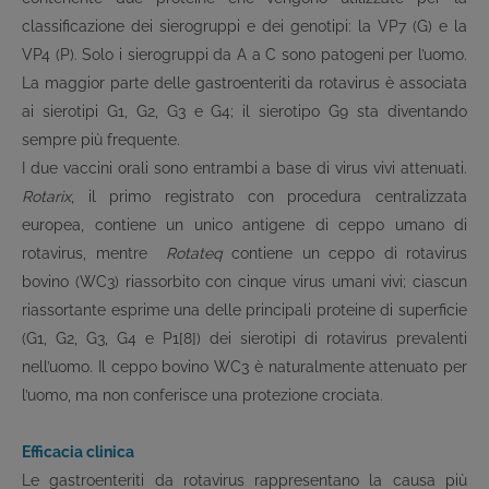
classificazione dei sierogruppi e dei genotipi: la VP7 (G) e la
VP4 (P). Solo i sierogruppi da A a C sono patogeni per l’uomo.
La maggior parte delle gastroenteriti da rotavirus è associata
ai sierotipi G1, G2, G3 e G4; il sierotipo G9 sta diventando
sempre più frequente.
I due vaccini orali sono entrambi a base di virus vivi attenuati.
Rotarix
, il primo registrato con procedura centralizzata
europea, contiene un unico antigene di ceppo umano di
rotavirus, mentre
Rotateq
contiene un ceppo di rotavirus
bovino (WC3) riassorbito con cinque virus umani vivi; ciascun
riassortante esprime una delle principali proteine di superficie
(G1, G2, G3, G4 e P1[8]) dei sierotipi di rotavirus prevalenti
nell’uomo. Il ceppo bovino WC3 è naturalmente attenuato per
l’uomo, ma non conferisce una protezione crociata.
Efficacia clinica
Le gastroenteriti da rotavirus rappresentano la causa più