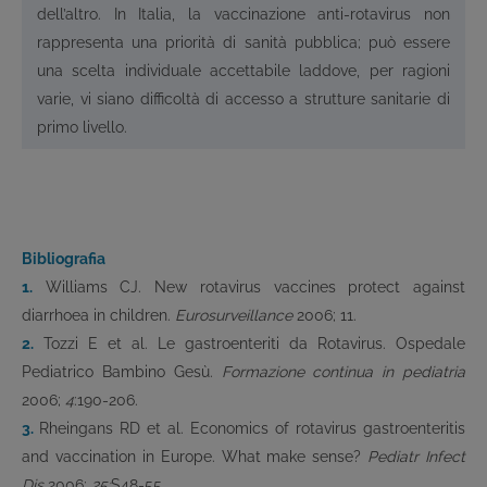
dell’altro. In Italia, la vaccinazione anti-rotavirus non
rappresenta una priorità di sanità pubblica; può essere
una scelta individuale accettabile laddove, per ragioni
varie, vi siano difficoltà di accesso a strutture sanitarie di
primo livello.
Bibliografia
1.
Williams CJ. New rotavirus vaccines protect against
diarrhoea in children.
Eurosurveillance
2006; 11.
2.
Tozzi E et al. Le gastroenteriti da Rotavirus. Ospedale
Pediatrico Bambino Gesù.
Formazione continua in pediatria
2006;
4
:190-206.
3.
Rheingans RD et al. Economics of rotavirus gastroenteritis
and vaccination in Europe. What make sense?
Pediatr Infect
Dis
2006;
25:
S48-55.