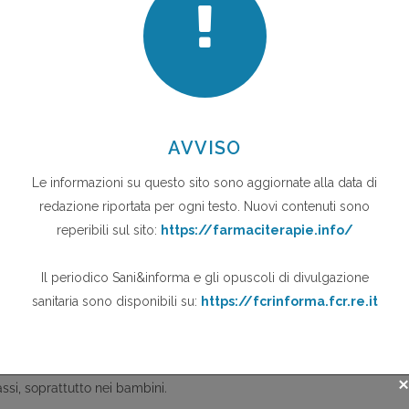
oni delle mani, polsi, caviglie e piedi, e con minore frequenza le
 simmetrica;
lieve e peggiorata da quello intenso;
solve nell'arco di alcune settimane, ma può persistere in un terzo dei
un anno. Nei bambini la compromissione articolare è meno grave e meno
compagnano frequentemente mialgie, dolore al rachide e alle spalle.
rca la metà dei casi. Si possono avere:
un'eruzione maculo-papulare predominante al tronco, nella metà dei
ssi, soprattutto nei bambini.