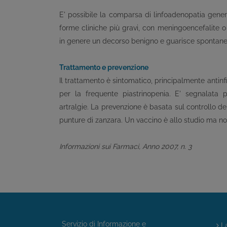
E' possibile la comparsa di linfoadenopatia genera
forme cliniche più gravi, con meningoencefalite o 
in genere un decorso benigno e guarisce sponta
Trattamento e prevenzione
Il trattamento è sintomatico, principalmente antinfia
per la frequente piastrinopenia. E' segnalata 
artralgie. La prevenzione è basata sul controllo de
punture di zanzara. Un vaccino è allo studio ma n
Informazioni sui Farmaci, Anno 2007, n. 3
Servizio di Informazione e
La