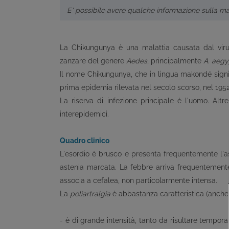
E' possibile avere qualche informazione sulla ma
La Chikungunya è una malattia causata dal vir
zanzare del genere
Aedes
, principalmente
A. aegy
Il nome Chikungunya, che in lingua makondé signifi
prima epidemia rilevata nel secolo scorso, nel 1952
La riserva di infezione principale è l'uomo. Altr
interepidemici.
Quadro clinico
L'esordio è brusco e presenta frequentemente l'asso
astenia marcata. La febbre arriva frequentemente
associa a cefalea, non particolarmente intensa.
La
poliartralgia
è abbastanza caratteristica (anch
- è di grande intensità, tanto da risultare tempo