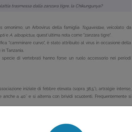
lattia trasmessa dalla zanzara tigre, la Chikungunya?
us omonimo, un Arbovirus della famiglia
Togaviridae
, veicolato da
pti
e
A. albopictus
, quest'ultima nota come "zanzara tigre".
ca "camminare curvo", è stato attribuito al virus in occasione della
 in Tanzania.
e specie di vertebrati hanno forse un ruolo accessorio nei periodi
ciazione iniziale di febbre elevata (sopra 38,5°), artralgie intense,
 anche a 40° e si alterna con brividi scuotenti. Frequentemente si
e se non patognomonica):
raneamente invalidante (donde il nome della malattia, che indica una