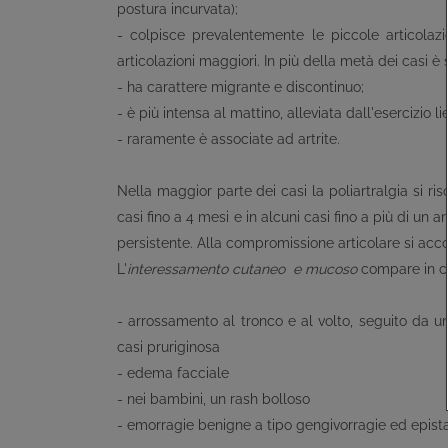
postura incurvata);
- colpisce prevalentemente le piccole articolazi
articolazioni maggiori. In più della metà dei casi è
- ha carattere migrante e discontinuo;
- è più intensa al mattino, alleviata dall'esercizio 
- raramente è associate ad artrite.
Nella maggior parte dei casi la poliartralgia si ri
casi fino a 4 mesi e in alcuni casi fino a più di 
persistente. Alla compromissione articolare si ac
L'
interessamento cutaneo e mucoso
compare in ci
- arrossamento al tronco e al volto, seguito da 
casi pruriginosa
- edema facciale
- nei bambini, un rash bolloso
- emorragie benigne a tipo gengivorragie ed epista