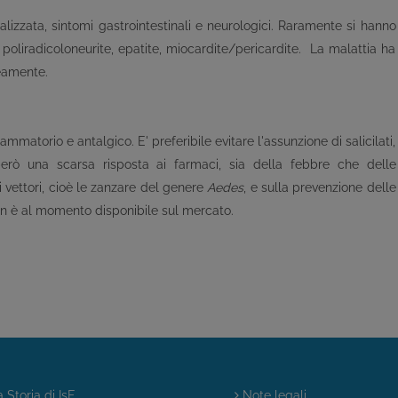
lizzata, sintomi gastrointestinali e neurologici. Raramente si hanno
poliradicoloneurite, epatite, miocardite/pericardite. La malattia ha
neamente.
mmatorio e antalgico. E' preferibile evitare l'assunzione di salicilati,
però una scarsa risposta ai farmaci, sia della febbre che delle
i vettori, cioè le zanzare del genere
Aedes
, e sulla prevenzione delle
on è al momento disponibile sul mercato.
 Storia di IsF
Note legali