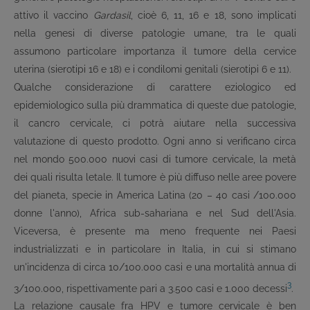
attivo il vaccino
Gardasil
, cioè 6, 11, 16 e 18, sono implicati
nella genesi di diverse patologie umane, tra le quali
assumono particolare importanza il tumore della cervice
uterina (sierotipi 16 e 18) e i condilomi genitali (sierotipi 6 e 11).
Qualche considerazione di carattere eziologico ed
epidemiologico sulla più drammatica di queste due patologie,
il cancro cervicale, ci potrà aiutare nella successiva
valutazione di questo prodotto. Ogni anno si verificano circa
nel mondo 500.000 nuovi casi di tumore cervicale, la metà
dei quali risulta letale. Il tumore è più diffuso nelle aree povere
del pianeta, specie in America Latina (20 – 40 casi /100.000
donne l'anno), Africa sub-sahariana e nel Sud dell'Asia.
Viceversa, è presente ma meno frequente nei Paesi
industrializzati e in particolare in Italia, in cui si stimano
un'incidenza di circa 10/100.000 casi e una mortalità annua di
3
3/100.000, rispettivamente pari a 3.500 casi e 1.000 decessi
.
La relazione causale fra HPV e tumore cervicale è ben