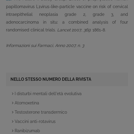
papillomavirus L1virus-like-particle vaccine on risk of cervical
intraepithelial neoplasia grade 2, grade 3, and
adenocarcinoma in situ: a combined analysis of four
randomised clinical trials.
Lancet
2007;
369
: 1861-8.
Informazioni sui Farmaci, Anno 2007, n. 3
NELLO STESSO NUMERO DELLA RIVISTA
I disturbi mentali dell'età evolutiva
Atomoxetina
Testosterone transdermico
Vaccini anti-rotavirus
Ranibizumab