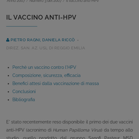
Anno 2007
/
Numero 3 del 2007
/
Il vaccino anti-HPV
IL VACCINO ANTI-HPV
PIETRO RAGNI, DANIELA RICCÒ
DIREZ. SAN. AZ. USL DI REGGIO EMILIA
Perchè un vaccino contro l'HPV
Composizione, sicurezza, efficacia
Benefici attesi dalla vaccinazione di massa
Conclusioni
Bibliografia
E' stato recentemente reso disponibile il primo dei due vaccini
anti-HPV (acronimo di
Human Papilloma Virus
) da tempo allo
studio, quello prodotto dal gruppo Sanofi Pasteur MSD