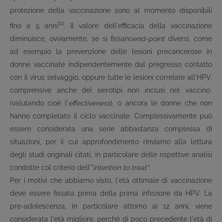
protezione della vaccinazione sono al momento disponibili
10
fino a 5 anni
. Il valore dell'efficacia della vaccinazione
diminuisce, ovviamente, se si fissano
end-point
diversi, come
ad esempio la prevenzione delle lesioni precancerose in
donne vaccinate indipendentemente dal pregresso contatto
con il virus selvaggio, oppure tutte le lesioni correlate all'HPV,
comprensive anche dei sierotipi non inclusi nel vaccino
(valutando cioè l'
effectiveness
), o ancora le donne che non
hanno completato il ciclo vaccinale. Complessivamente può
essere considerata una serie abbastanza complessa di
situazioni, per il cui approfondimento rinviamo alla lettura
degli studi originali citati, in particolare delle rispettive analisi
condotte col criterio dell'"
intention to treat"
.
Per i motivi che abbiamo visto, l'età ottimale di vaccinazione
deve essere fissata prima della prima infezione da HPV. La
pre-adolescenza, in particolare attorno ai 12 anni, viene
considerata l'età migliore, perché di poco precedente l'età di