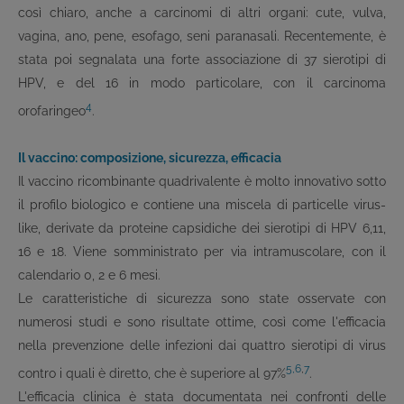
così chiaro, anche a carcinomi di altri organi: cute, vulva,
vagina, ano, pene, esofago, seni paranasali. Recentemente, è
stata poi segnalata una forte associazione di 37 sierotipi di
HPV, e del 16 in modo particolare, con il carcinoma
4
orofaringeo
.
Il vaccino: composizione, sicurezza, efficacia
Il vaccino ricombinante quadrivalente è molto innovativo sotto
il profilo biologico e contiene una miscela di particelle virus-
like, derivate da proteine capsidiche dei sierotipi di HPV 6,11,
16 e 18. Viene somministrato per via intramuscolare, con il
calendario 0, 2 e 6 mesi.
Le caratteristiche di sicurezza sono state osservate con
numerosi studi e sono risultate ottime, così come l'efficacia
nella prevenzione delle infezioni dai quattro sierotipi di virus
5,
6
,
7
contro i quali è diretto, che è superiore al 97%
.
L'efficacia clinica è stata documentata nei confronti delle