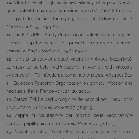
10.
Villa LL et al. High sustained efficacy of a prophylactic
quadrivalent human papillomavirus types 6/11/16/18 L1 virus-
like particle vaccine through 5 years of follow-up.
Br J
Cancer
2006;
95
: 1459-66.
11.
The FUTURE II Study Group. Quadrivalent Vaccine against
Human Papillomavirus to prevent high-grade cervical
lesions
N Engl J Med
2007;
356
:1915-27.
12.
Ferris D. Efficacy of a quadrivalent HPV (types 6/11/16/18)
L1 virus-like particle (VLP) vaccine in women with virologic
evidence of HPV infection: a combined analysis [Abstract S11-
2.]. European Research Organization on genital infection and
neoplasia, Paris, France.April 23–26, 2006.
13.
Carozzi FM. Le basi biologiche dei vaccini per il papilloma
virus umano.
Epidemiol Prev
2007;
31
: 92-9.
14.
Zappa M. Valutazione dell'impatto della vaccinazione
contro il papillomavirus.
Epidemiol Prev
2007;
31
: 81-5.
15.
Newall AT et al. Cost-effectiveness analyses of human