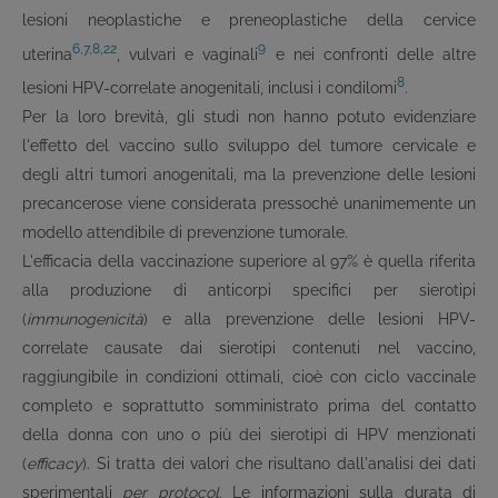
lesioni neoplastiche e preneoplastiche della cervice
6,7,8
,
22
9
uterina
, vulvari e vaginali
e nei confronti delle altre
8
lesioni HPV-correlate anogenitali, inclusi i condilomi
.
Per la loro brevità, gli studi non hanno potuto evidenziare
l'effetto del vaccino sullo sviluppo del tumore cervicale e
degli altri tumori anogenitali, ma la prevenzione delle lesioni
precancerose viene considerata pressoché unanimemente un
modello attendibile di prevenzione tumorale.
L'efficacia della vaccinazione superiore al 97% è quella riferita
alla produzione di anticorpi specifici per sierotipi
(
immunogenicità
) e alla prevenzione delle lesioni HPV-
correlate causate dai sierotipi contenuti nel vaccino,
raggiungibile in condizioni ottimali, cioè con ciclo vaccinale
completo e soprattutto somministrato prima del contatto
della donna con uno o più dei sierotipi di HPV menzionati
(
efficacy
). Si tratta dei valori che risultano dall'analisi dei dati
sperimentali
per protocol
. Le informazioni sulla durata di