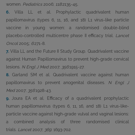
women.
Pediatrics
2006;
118
:2135-45.
6.
Villa LL et al. Prophylactic quadrivalent human
papillomavirus (types 6, 11, 16, and 18) L1 virus-like particle
vaccine in young women: a randomised double-blind
placebo-controlled multicentre phase II efficacy trial.
Lancet
Oncol
2005;
6
:271-8.
7.
Villa LL and the Future II Study Group. Quadrivalent vaccine
against Human Papillomavirus to prevent high-grade cervical
lesions.
N Engl J Med
2007;
356
:1915-27.
8.
Garland SM et al. Quadrivalent vaccine against human
papillomavirus to prevent anogenital diseases.
N Engl J
Med
2007;
356
:1928-43.
9.
Joura EA et al. Efficacy of a quadrivalent prophylactic
human papillomavirus (types 6, 11, 16, and 18) L1 virus-like-
particle vaccine against high-grade vulval and vaginal lesions:
a combined analysis of three randomised clinical
trials.
Lancet
2007;
369
: 1693-702.