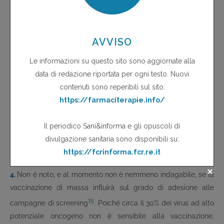
oncogeno difficilmente si tradurrà in una riduzione annua di
700 decessi rispetto ai circa 1.000 oggi registrati, ma
verosimilmente in un vantaggio inferiore. Dei circa 1.000
decessi annuali, infatti, una quota (oggi presente e
verosimilmente crescente) è costituita da donne immigrate,
arrivate in Italia già infettate e comunque in età superiore a
quella filtro per la vaccinazione. Questa quota continuerà
quanto meno ad essere presente anche negli anni futuri e
deve essere esclusa dal calcolo di efficacia della
vaccinazione, poiché riguarda una fascia di popolazione non
suscettibile - o suscettibile soltanto parzialmente - di
beneficio vaccinale.
4.
Non è noto, e al momento non è nemmeno indagabile, se la
vaccinazione di massa influirà sul grado di adesione alle
15
campagne di screening
. Poiché circa il 30% dei virus ad alto
potenziale oncogeno non è sensibile alla vaccinazione,