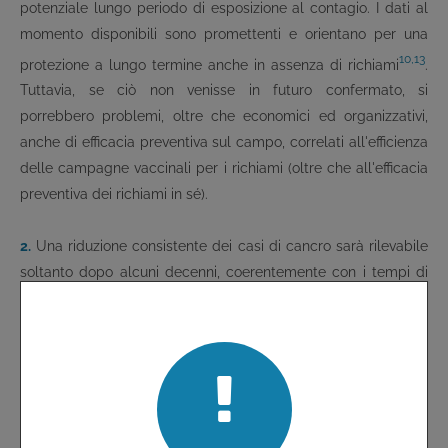
potenziale lungo periodo di esposizione al contagio. I dati al
momento disponibili sono promettenti e orientano per una
10,13
protezione a lungo termine anche in assenza di richiami
.
Tuttavia, se ciò non venisse in futuro confermato, si
porrebbero problemi, oltre che economici ed organizzativi,
anche di efficacia preventiva sul campo, correlati all'efficienza
delle campagne vaccinali per i richiami (oltre che all'efficacia
preventiva dei richiami in sé).
2.
Una riduzione consistente dei casi di cancro sarà rilevabile
soltanto dopo alcuni decenni, coerentemente con i tempi di
latenza fra l'infezione naturale e la manifestazione clinica
14
della neoplasia
.
3.
Anche ipotizzando un'adesione del 100% alla vaccinazione
da parte della popolazione femminile candidata, la protezione
assoluta contro il 70% dei virus HPV ad alto potenziale