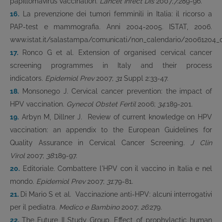
papillomavirus vaccination.
Lancet Infect Dis
2007;
7
:289-96.
16.
La prevenzione dei tumori femminili in Italia: il ricorso a
PAP-test e mammografia. Anni 2004-2005. ISTAT, 2006.
www.istat.it/salastampa/comunicati/non_calendario/20061204_0
17.
Ronco G et al. Extension of organised cervical cancer
screening programmes in Italy and their process
indicators.
Epidemiol Prev
2007;
31
Suppl 2:33-47.
18.
Monsonego J. Cervical cancer prevention: the impact of
HPV vaccination.
Gynecol Obstet Fertil
2006;
34
:189-201.
19.
Arbyn M, Dillner J. Review of current knowledge on HPV
vaccination: an appendix to the European Guidelines for
Quality Assurance in Cervical Cancer Screening.
J Clin
Virol
2007;
38
:189-97.
20.
Editoriale. Combattere l'HPV con il vaccino in Italia e nel
mondo.
Epidemiol Prev
2007;
31
:79-81.
21.
Di Mario S et al. Vaccinazione anti-HPV: alcuni interrogativi
per il pediatra.
Medico e Bambino
2007;
26:
279.
22.
The Future II Study Group. Effect of prophylactic human