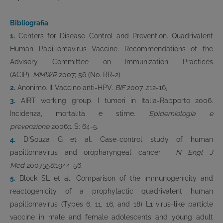
Bibliografia
1.
Centers for Disease Control and Prevention. Quadrivalent
Human Papillomavirus Vaccine. Recommendations of the
Advisory Committee on Immunization Practices
(ACIP).
MMWR
2007; 56 (No. RR-2).
2.
Anonimo. Il Vaccino anti-HPV.
BIF
2007
1
:12-16,
3.
AIRT working group. I tumori in Italia-Rapporto 2006.
Incidenza, mortalità e stime.
Epidemiologia e
prevenzione
2006;1 S: 64-5.
4.
D'Souza G et al. Case-control study of human
papillomavirus and oropharyngeal cancer.
N Engl J
Med
2007
356
:1944-56.
5.
Block SL et al. Comparison of the immunogenicity and
reactogenicity of a prophylactic quadrivalent human
papillomavirus (Types 6, 11, 16, and 18) L1 virus-like particle
vaccine in male and female adolescents and young adult