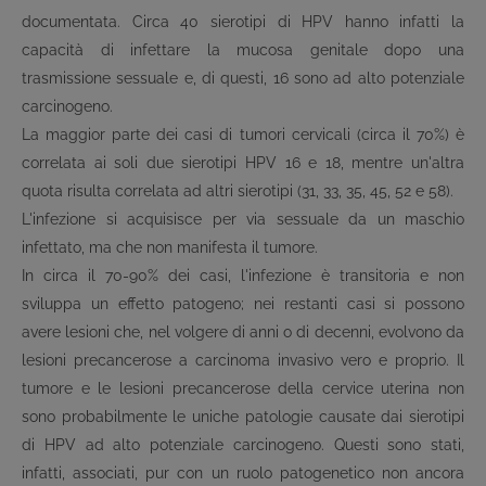
documentata. Circa 40 sierotipi di HPV hanno infatti la
capacità di infettare la mucosa genitale dopo una
trasmissione sessuale e, di questi, 16 sono ad alto potenziale
carcinogeno.
La maggior parte dei casi di tumori cervicali (circa il 70%) è
correlata ai soli due sierotipi HPV 16 e 18, mentre un'altra
quota risulta correlata ad altri sierotipi (31, 33, 35, 45, 52 e 58).
L'infezione si acquisisce per via sessuale da un maschio
infettato, ma che non manifesta il tumore.
In circa il 70-90% dei casi, l'infezione è transitoria e non
sviluppa un effetto patogeno; nei restanti casi si possono
avere lesioni che, nel volgere di anni o di decenni, evolvono da
lesioni precancerose a carcinoma invasivo vero e proprio. Il
tumore e le lesioni precancerose della cervice uterina non
sono probabilmente le uniche patologie causate dai sierotipi
di HPV ad alto potenziale carcinogeno. Questi sono stati,
infatti, associati, pur con un ruolo patogenetico non ancora