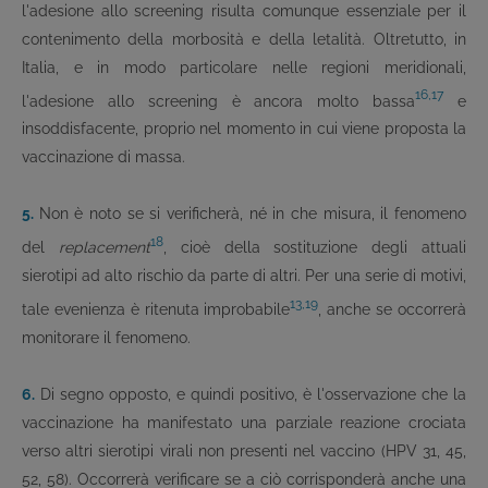
l'adesione allo screening risulta comunque essenziale per il
contenimento della morbosità e della letalità. Oltretutto, in
Italia, e in modo particolare nelle regioni meridionali,
16,17
l'adesione allo screening è ancora molto bassa
e
insoddisfacente, proprio nel momento in cui viene proposta la
vaccinazione di massa.
5.
Non è noto se si verificherà, né in che misura, il fenomeno
18
del
replacement
, cioè della sostituzione degli attuali
sierotipi ad alto rischio da parte di altri. Per una serie di motivi,
13,19
tale evenienza è ritenuta improbabile
, anche se occorrerà
monitorare il fenomeno.
6.
Di segno opposto, e quindi positivo, è l'osservazione che la
vaccinazione ha manifestato una parziale reazione crociata
verso altri sierotipi virali non presenti nel vaccino (HPV 31, 45,
52, 58). Occorrerà verificare se a ciò corrisponderà anche una