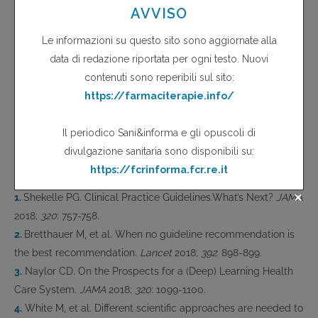
alfabetizzazione culturale sia di sani che di pazienti (dispositivi
portabili), dà il senso di quanto le “risposte di ricerca” non
sono un optional come una o più nuove app, ma una esigenza
trasversale.
Le referenze che vengono qui di seguito fornite (non si
possono tutte commentare!) danno il senso della attualità
molto concreta della “provocazione” di questo numero di IsF.
Bibliografia
1.
Shekelle PG. Clinical Practice Guidelines.What’s Next?
JAMA
2018;
320
: 757-758.
2.
Bretthauer M, et al. When no guideline recommendation is
the best recommendation.
Lancet
2018;
392
: 898-899.
3.
Naylor CD. On the Prospects for a (Deep) Learning Health
Care System.
JAMA
2018;
320
: 1099-1100.
4.
White M, et al. Different scientific approaches are needed to