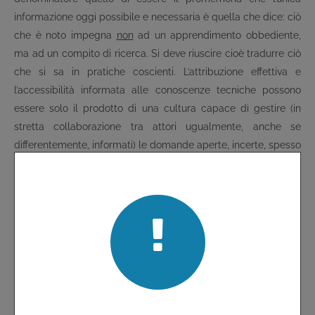
informazione oggi possibile e necessaria è quella che dice: ciò
che è noto impegna
non
ad un apprendimento obbediente,
ma ad un compito di ricerca. Si deve riuscire cioè tradurre ciò
che si sa in pratiche coscienti. L’attribuzione effettiva e
l’accessibilità informata alle conoscenze tecniche possono
essere solo il prodotto di una cultura capace di gestire (in
stretta collaborazione tra attori ugualmente, anche se
differentemente, informati) le domande aperte, incerte, spesso
ambivalenti.
Messaggio non-nuovo, ma ri-sottolineato con insistenza anche
nella letteratura più accreditata che tocca anche
direttamente e complessivamente le tre aree sopra citate che
sono, in modi diversi, alla frontiera tra alta specialità
conoscitiva ed operativa e compiti di assistenza classica-
quotidiana. Essere “contemporanei” (spettatori o protagonisti?)
di una evoluzione tecnologica diffusa e di una difficile