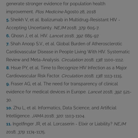
generate stronger evidence for population health
improvement.
Plos Medicine
Agosto 28, 2018
5.
Sheikh V, et al. Ibalizumab in Multidrug-Resistant HIV -
Accepting Uncertainty.
NEJM
2018;
379
: 605-7.
6.
Ghosn J, et al. HIV.
Lancet
2018;
392
: 685-97.
7.
Shah Anoop S.V., et al. Global Burden of Atherosclerotic
Cardiovascular Disease in People Living With HIV. Systematic
Review and Meta-Analysis.
Circulation
2018;
138
: 1100-1112.
8.
Hsue PY, et al. Time to Recognize HIV Infection as a Major
Cardiovascular Risk Factor.
Circulation
2018;
138
: 1113-1115.
9.
Fraser AG, et al. The need for transparency of clinical
evidence for medical devices in Europe.
Lancet
2018;
392
: 521-
30.
10.
Zhu L, et al. Informatics, Data Science, and Artificial
Intelligence.
JAMA
2018;
320
: 1103-1104.
11.
Ingelfinger JR, et al. Lorcaserin - Elixir or Liability?
NEJM
2018;
379
: 1174-1175.