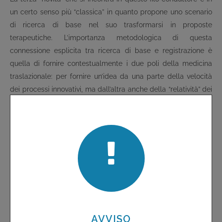
un certo senso più “classica” in quanto propone uno scenario
di ricerca di base nel suo trasformarsi in proposte
terapeutiche. L’importanza metodologica di questa
connessione esplicita tra ricerca di base e registrazione è
quella di fornire contestualmente i due poli della medicina
traslazionale: per fornire un’idea da una parte della velocità
dei processi innovativi, ma dall’altra anche della “relatività” dei
risultati clinici che si possono ottenere pur in presenza di
conoscenze molto più rilevanti in ricerca di base. La chiara
percezione di questo dato di fatto è tanto più importante in un
tempo così spesso dominato da scenari di “precision
medicine”, e di terapie universalmente personalizzate, che
sembrano a portata di mano, e soprattutto in grado di
cambiare sostanzialmente la storia di malattia e di vita di
tutte/i coloro che hanno il problema.
Il dossier ospitato da questo numero sulle strategie