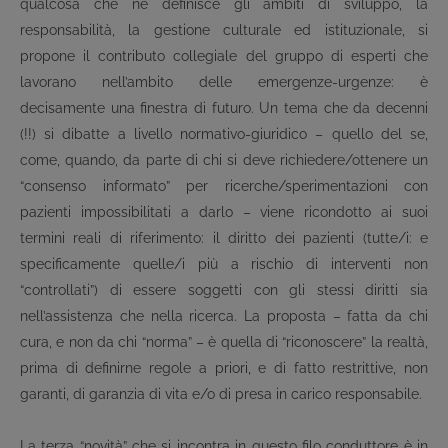
qualcosa che ne definisce gli ambiti di sviluppo, la
responsabilità, la gestione culturale ed istituzionale, si
propone il contributo collegiale del gruppo di esperti che
lavorano nell’ambito delle emergenze-urgenze: è
decisamente una finestra di futuro. Un tema che da decenni
(!!) si dibatte a livello normativo-giuridico – quello del se,
come, quando, da parte di chi si deve richiedere/ottenere un
“consenso informato” per ricerche/sperimentazioni con
pazienti impossibilitati a darlo – viene ricondotto ai suoi
termini reali di riferimento: il diritto dei pazienti (tutte/i: e
specificamente quelle/i più a rischio di interventi non
“controllati”) di essere soggetti con gli stessi diritti sia
nell’assistenza che nella ricerca. La proposta – fatta da chi
cura, e non da chi “norma” – è quella di “riconoscere” la realtà,
prima di definirne regole a priori, e di fatto restrittive, non
garanti, di garanzia di vita e/o di presa in carico responsabile.
La terza “novità” che si incontra in questo filo conduttore è in