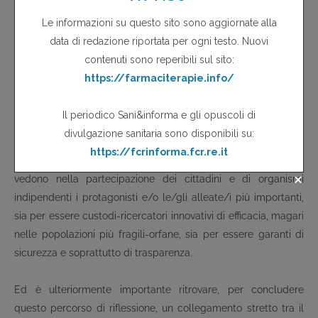
terapeutiche per la salute mentale è quello che, a sua volta,
sviluppa un aspetto della innovazione in
farmacologia/clinica/epidemiologia che molto raramente
viene trattato: la “scoperta”, e l’esplicitazione, che quando il
mercato non riesce a trovare o a vendere vere (o false) novità,
la medicina ha talmente perso una sua “identità” primaria di
responsabilità della presa in carico dei problemi e delle
persone da non essere in grado (o non avere il coraggio) di
immaginare/produrre ricerche più di fondo: che magari
vedono nella partecipazione dei cittadini e di organismi
indipendenti i protagonisti e/o le/gli alleate/i più importanti,
sia per essere custodi-ricercatori innovativi di efficacia, magari
nelle popolazioni più fragili-orfane, sia per essere garanti di
sicurezza e soprattutto di trasparenza.
Ed è ulteriormente importante ritrovare, per concludere
questo percorso di riflessione, un collegamento stretto tra il