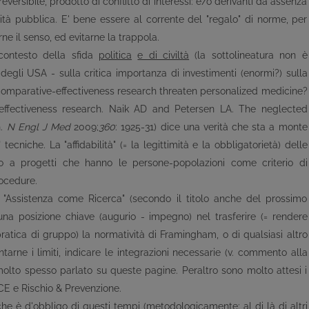
ersibile, prodotto di conflitto di interessi: e/o derivanti da assenza
rità pubblica. E' bene essere al corrente del "regalo" di norme, per
ne il senso, ed evitarne la trappola.
contesto della sfida
politica
e di civiltà
(la sottolineatura non è
degli USA - sulla critica importanza di investimenti (enormi?) sulla
comparative-effectiveness research threaten personalized medicine?
effectiveness research. Naik AD and Petersen LA. The neglected
h.
N Engl J Med
2009;
360
: 1925-31) dice una verità che sta a monte
cniche. La "affidabilità" (= la legittimità e la obbligatorietà) delle
to a progetti che hanno le persone-popolazioni come criterio di
rocedure.
 "Assistenza come Ricerca" (secondo il titolo anche del prossimo
a posizione chiave (augurio - impegno) nel trasferire (= rendere
ratica di gruppo) la normatività di Framingham, o di qualsiasi altro
tarne i limiti, indicare le integrazioni necessarie (v. commento alla
 molto spesso parlato su queste pagine. Peraltro sono molto attesi i
IACE e Rischio & Prevenzione.
he è d'obbligo di questi tempi (
metodologicamente
; al di là di altri