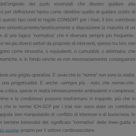
 dell'originale dei punti essenziali che devono guidare alla
si per definizione) hanno come obiettivo quello di guidare scelte di
 questo tipo (vedi le regole CONSORT per i trial), il loro contributo
tono sintenticamente/sinotticamente a disposizione la maturità di un
e di una logica "normativa" che è divenuta sempre più frequente-
nei più diversi settori da proposte di interventi, spesso tra loro non
no come innovativi, o equivalenti, o cumulabili, o alternativi, che
economiche, e, in fondo (anche se non necessariamente) conseguenze
ne una griglia operativa. E' ovvio che le "norme" non sono la realtà:
ne una progettualità. E' anche –sempre più - noto, che norme-che-
a-critica, specie in realtà intrinsecamente ambivalenti e complesse,
ime e la condiziona) possono trasformarsi in trappole, più che in
fatto che le norme ICH-GCP per i trial non siano state un contributo
appola ben manipolabile di conflitto di interesse e di burocrazia, lo
termine benevolo) del significato "normativo" delle linee-guida è
te pagine
, proprio per il settore cardiovascolare.