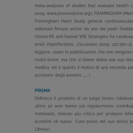
meta-analyses of studies that evaluate health c
2009. www.plosmedicine.org); FRAMINGHAM (Marm
Framingham Heart Study general cardiovascular 
editoriale firmato anche da uno dei padri fondat
(Vasan RS and Kannel WB. Strategies for cardiovas
amid imperfections.
Circulation
2009;
120
:360-3)
leggere- usare le pubblicazioni, che non vengono 
molto breve, ma che si ritiene abbia una sua rilev
medica: ed è questo il motivo di una seconda part
acronomi: degli anonimi ……… ).
PRISMA
Definisce il prodotto di un lungo lavoro collabo
ultimi 20 anni hanno più regolarmente contribuito
metanalisi, ritenuto più critico per produrre info
acronimi (di nuovo l'uno preso nel suo senso le
Library).