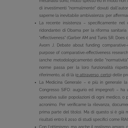
metanalisi sono, molto spesso ed in modo non rev
di investimenti "normalmente" dovuti dall'auto
saperne la inevitabile ambivalenza: per affermar
La recente insistenza – specificamente nel 
ridondante) di Obama per la riforma sanitaria 
"effectiveness" (Garber AM and Tunis SR. Does 
Avorn J. Debate about funding comparative-
purpose of comparative-effectiveness researc
(anche metodologicamente) delle "normatività" te
norme passa per la loro funzionalità rispet
riferimento, al di là (
e attraverso, certo
) delle p
La Medicina Generale – e più in generale la
Congresso SIFO: augurio ed impegno!) – ha un
operativa sulle popolazioni di ogni medico, o p
acronimo. Per verificarne la rilevanza, documen
prima parte del titolo). Ma di questo si è già
risultati entro il 2010 di studi specifici come R
Con l'ottimismo, ma anche il realismo amaro, c