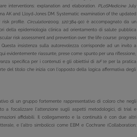
are interventions: explanation and elaboration.
PLoSMedicine
July
a AK and Lloyd-Jones DM. Systematic examination of the updated
risk profile.
Circulation
2009;
120
:384-90) è accompagnato da un
ori della epidemiologia clinica ad orientamento di salute pubblica
cular risk assessment and prevention over the life course: progress
. Questa insistenza sulla autorevolezza corrisponde ad un invito a
qui evidentemente riassunte, prese come spunto per una riflessione,
anza specifica per i contenuti e gli obiettivi di
IsF
(e per la pratica
e del titolo che inizia con l'opposto della logica affermativa degli
rativo di un gruppo fortemente rappresentativo di coloro che negli
 a focalizzare l'attenzione sugli aspetti metodologici, di trial e
rmazioni affidabili. Il collegamento e la continuità è con due altri
tterale, e l'altro simbolico) come EBM e Cochrane (Collaboration;