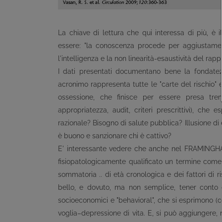
La chiave di lettura che qui interessa di più, è il
essere: "la conoscenza procede per aggiustamen
l'intelligenza e la non linearità-esaustività del rappo
I dati presentati documentano bene la fondatez
acronimo rappresenta tutte le "carte del rischio"
ossessione, che finisce per essere presa trem
appropriatezza, audit, criteri prescrittivi), che
razionale? Bisogno di salute pubblica? Illusione di 
è buono e sanzionare chi è cattivo?
E' interessante vedere che anche nel FRAMINGHA
fisiopatologicamente qualificato un termine come 
sommatoria .. di età cronologica e dei fattori di r
bello, e dovuto, ma non semplice, tener conto 
socioeconomici e "behavioral", che si esprimono (co
voglia–depressione di vita. E, si può aggiungere, n