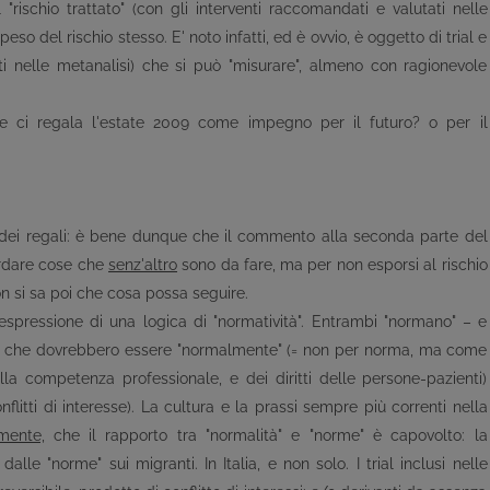
 "rischio trattato" (con gli interventi raccomandati e valutati nelle
so del rischio stesso. E' noto infatti, ed è ovvio, è oggetto di trial e
riti nelle metanalisi) che si può "misurare", almeno con ragionevole
che ci regala l'estate 2009 come impegno per il futuro? o per il
o dei regali: è bene dunque che il commento alla seconda parte del
cordare cose che
senz'altro
sono da fare, ma per non esporsi al rischio
non si sa poi che cosa possa seguire.
espressione di una logica di "normatività". Entrambi "normano" – e
che dovrebbero essere "normalmente" (= non per norma, ma come
lla competenza professionale, e dei diritti delle persone-pazienti)
litti di interesse). La cultura e la prassi sempre più correnti nella
mente,
che il rapporto tra "normalità" e "norme" è capovolto: la
dalle "norme" sui migranti. In Italia, e non solo. I trial inclusi nelle