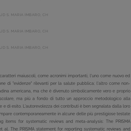
UD S. MARIA IMBARO, CH
UD S. MARIA IMBARO, CH
UD S. MARIA IMBARO, CH
a caratteri maiuscoli, come acronimi importanti, l'uno come nuovo ed
ne di "evidenze" rilevanti per la salute pubblica; l'altro come non-
tadina americana, ma che è divenuto simbolicamente vero e proprio
scolare, ma più a fondo di tutto un approccio metodologico alla
e e di esito. L'autorevolezza dei contributi è ben segnalata dalla loro
compare contemporaneamente in alcune delle più prestigiose testate
rting items for systematic reviews and meta-analysis: The PRISMA
 et al. The PRISMA statement for reporting systematic reviews and