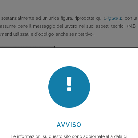
 sostanzialmente ad un'unica figura, riprodotta qui (
Figura 1
), con la
assume bene il messaggio del lavoro nei suoi aspetti tecnici. (N.B.:
menti utilizzati è d'obbligo, anche se ripetitivo).