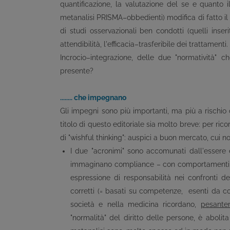
quantificazione, la valutazione del se e quanto il
metanalisi PRISMA–obbedienti) modifica di fatto il pe
di studi osservazionali ben condotti (quelli inse
attendibilità, l'efficacia–trasferibile dei trattamenti.
Incrocio–integrazione, delle due "normatività" 
presente?
........ che impegnano
Gli impegni sono più importanti, ma più a rischi
titolo di questo editoriale sia molto breve: per ri
di "wishful thinking": auspici a buon mercato, cui 
I due "acronimi" sono accomunati dall'essere 
immaginano compliance – con comportamenti 
espressione di responsabilità nei confronti de
corretti (= basati su competenze, esenti da conf
società e nella medicina ricordano,
pesante
"normalità" del diritto delle persone, è abolita 