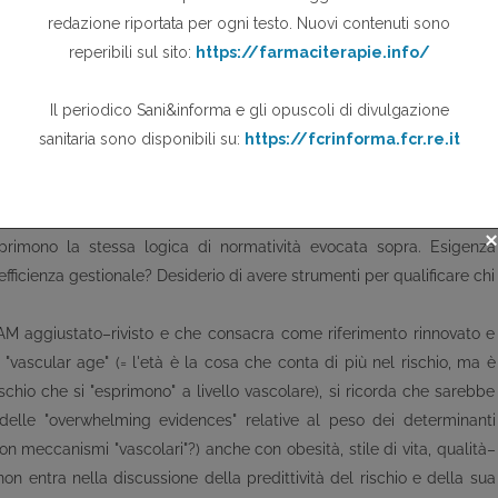
 sottotitolo dell'editoriale, la cui traduzione libera sostanziale può
ti, che devono essere molto rigorosi, ma senza perdere di vista
rto tra risultati quantificabili e bisogni-popolazioni-contesti reali".
za di questa "traduzione libera": con un'aggiunta. FRAMINGHAM-
 e loro equivalenti (ormai sono tantissime: una vera e propria moda–
endamente sul serio in ECM, pianificazioni, valutazioni, come
 esprimono la stessa logica di normatività evocata sopra. Esigenza
efficienza gestionale? Desiderio di avere strumenti per qualificare chi
M aggiustato–rivisto e che consacra come riferimento rinnovato e
"vascular age" (= l'età è la cosa che conta di più nel rischio, ma è
ischio che si "esprimono" a livello vascolare), si ricorda che sarebbe
delle "overwhelming evidences" relative al peso dei determinanti
n meccanismi "vascolari"?) anche con obesità, stile di vita, qualità–
on entra nella discussione della predittività del rischio e della sua