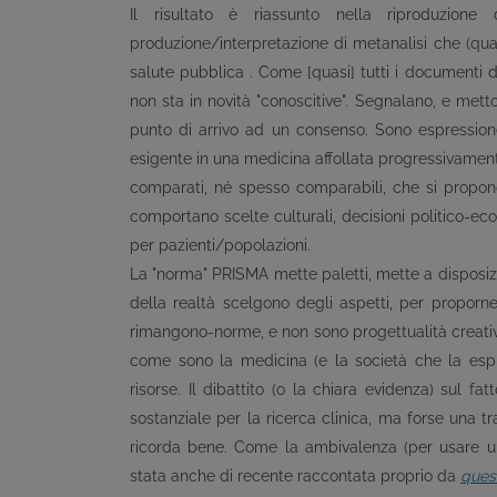
Il risultato è riassunto nella riproduzione
produzione/interpretazione di metanalisi che (qua
salute pubblica . Come [quasi] tutti i documenti di
non sta in novità "conoscitive". Segnalano, e met
punto di arrivo ad un consenso. Sono espression
esigente in una medicina affollata progressivamente 
comparati, né spesso comparabili, che si propongo
comportano scelte culturali, decisioni politico-
per pazienti/popolazioni.
La "norma" PRISMA mette paletti, mette a disposizio
della realtà scelgono degli aspetti, per propor
rimangono-norme, e non sono progettualità creativ
come sono la medicina (e la società che la espr
risorse. Il dibattito (o la chiara evidenza) sul 
sostanziale per la ricerca clinica, ma forse una tr
ricorda bene. Come la ambivalenza (per usare un 
stata anche di recente raccontata proprio da
ques