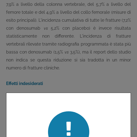
7,9% a livello della colonna vertebrale, del 5,7% a livello del
femore totale e del 4,9% a livello del collo femorale (misure di
esito principali). L'incidenza cumulativa di tutte le fratture (7,2%
con denosumab
vs
5,2% con placebo) è invece risultata
statisticamente non differente. L'incidenza di fratture
vertebrali rilevate tramite radiografia programmata è stata più
bassa con denosumab (1,5%
vs
3,5%), ma il report dello studio
non indica se questa riduzione si sia tradotta in un minor
numero di fratture cliniche.
Effetti indesiderati
Il profilo di sicurezza del denosumab deriva dall'analisi dei
dati relativi a circa 13.000 pazienti, quasi 11.000 dei quali
rappresentati da donne con osteoporosi postmenopausale,
252 da donne con tumore del seno e da 1.468 da uomini con
1
cancro della prostata
. Denosumab è un anticorpo