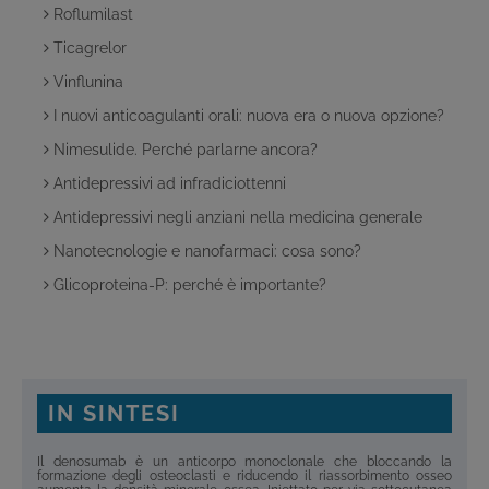
Roflumilast
Ticagrelor
Vinflunina
I nuovi anticoagulanti orali: nuova era o nuova opzione?
Nimesulide. Perché parlarne ancora?
Antidepressivi ad infradiciottenni
Antidepressivi negli anziani nella medicina generale
Nanotecnologie e nanofarmaci: cosa sono?
Glicoproteina-P: perché è importante?
IN SINTESI
Il denosumab è un anticorpo monoclonale che bloccando la
formazione degli osteoclasti e riducendo il riassorbimento osseo