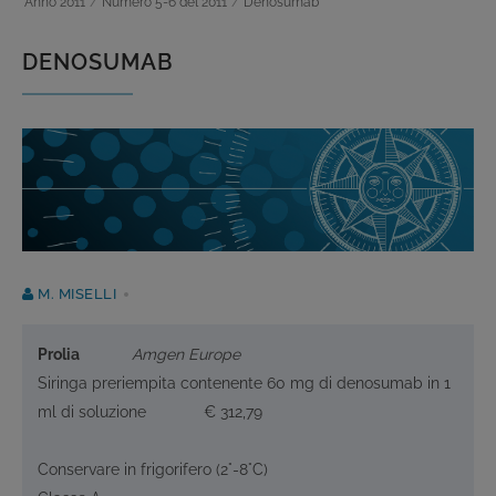
Anno 2011
/
Numero 5-6 del 2011
/
Denosumab
DENOSUMAB
M. MISELLI
Prolia
Amgen Europe
Siringa preriempita contenente 60 mg di denosumab in 1
ml di soluzione € 312,79
Conservare in frigorifero (2°-8°C)