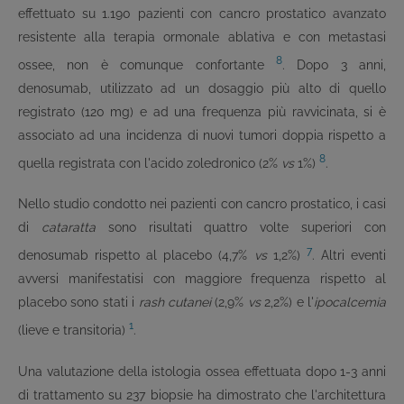
effettuato su 1.190 pazienti con cancro prostatico avanzato
resistente alla terapia ormonale ablativa e con metastasi
8
ossee, non è comunque confortante
. Dopo 3 anni,
denosumab, utilizzato ad un dosaggio più alto di quello
registrato (120 mg) e ad una frequenza più ravvicinata, si è
associato ad una incidenza di nuovi tumori doppia rispetto a
8
quella registrata con l'acido zoledronico (2%
vs
1%)
.
Nello studio condotto nei pazienti con cancro prostatico, i casi
di
cataratta
sono risultati quattro volte superiori con
7
denosumab rispetto al placebo (4,7%
vs
1,2%)
. Altri eventi
avversi manifestatisi con maggiore frequenza rispetto al
placebo sono stati i
rash cutanei
(2,9%
vs
2,2%) e l'
ipocalcemia
1
(lieve e transitoria)
.
Una valutazione della istologia ossea effettuata dopo 1-3 anni
di trattamento su 237 biopsie ha dimostrato che l'architettura