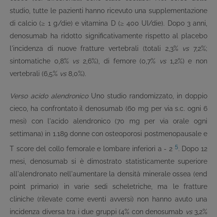
studio, tutte le pazienti hanno ricevuto una supplementazione
di calcio (≥ 1 g/die) e vitamina D (≥ 400 UI/die). Dopo 3 anni,
denosumab ha ridotto significativamente rispetto al placebo
l'incidenza di nuove fratture vertebrali (totali 2,3%
vs
7,2%;
sintomatiche 0,8%
vs
2,6%), di femore (0,7%
vs
1,2%) e non
vertebrali (6,5%
vs
8,0%).
Verso acido alendronico
Uno studio randomizzato, in doppio
cieco, ha confrontato il denosumab (60 mg per via s.c. ogni 6
mesi) con l'acido alendronico (70 mg per via orale ogni
settimana) in 1.189 donne con osteoporosi postmenopausale e
5
T score del collo femorale e lombare inferiori a - 2
. Dopo 12
mesi, denosumab si è dimostrato statisticamente superiore
all'alendronato nell'aumentare la densità minerale ossea (end
point primario) in varie sedi scheletriche, ma le fratture
cliniche (rilevate come eventi avversi) non hanno avuto una
incidenza diversa tra i due gruppi (4% con denosumab
vs
3,2%