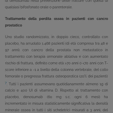
di denosumab nella prevenzione delle fratture con quella di
qualsiasi bifosfonato orale o parenterale.
Trattamento della perdita ossea in pazienti con cancro
prostatico
Uno studio randomizzato, in doppio cieco, controllato con
placebo, ha arruolato 1.468 pazienti (di età compresa tra 48 e
97 anni) con cancro della prostata non metastatico in
trattamento con terapia ormonale ablativa e con aumentato
rischio di frattura, definito come età >70 anni o <70 anni con T-
score inferiore a -1 a livello della colonna vertebrale, del collo
femorale o pregressa frattura osteoporotica (20% dei pazienti)
7
. Tutti i pazienti assumevano quotidianamente almeno 1g di
calcio e 400 UI di vitamina D. Rispetto al trattamento con
placebo, denosumab (60 mg s.c. ogni 6 mesi) ha
incrementato in misura statisticamente significativa la densità
minerale ossea in tutti i siti scheletrici misurati a 3 anni, del