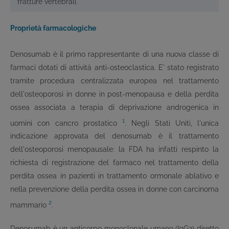
fratture vertebrali.
Proprietà farmacologiche
Denosumab è il primo rappresentante di una nuova classe di
farmaci dotati di attività anti-osteoclastica. E' stato registrato
tramite procedura centralizzata europea nel trattamento
dell'osteoporosi in donne in post-menopausa e della perdita
ossea associata a terapia di deprivazione androgenica in
1
uomini con cancro prostatico
. Negli Stati Uniti, l'unica
indicazione approvata del denosumab è il trattamento
dell'osteoporosi menopausale: la FDA ha infatti respinto la
richiesta di registrazione del farmaco nel trattamento della
perdita ossea in pazienti in trattamento ormonale ablativo e
nella prevenzione della perdita ossea in donne con carcinoma
2
mammario
.
Denosumab è un anticorpo monoclonale umano (IgG2) diretto