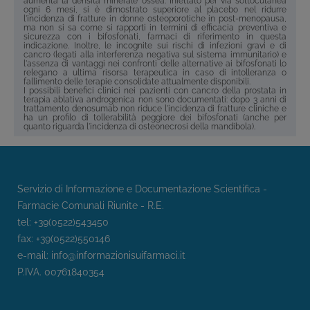
aumenta la densità minerale ossea. Iniettato per via sottocutanea
ogni 6 mesi, si è dimostrato superiore al placebo nel ridurre
l'incidenza di fratture in donne osteoporotiche in post-menopausa,
ma non si sa come si rapporti in termini di efficacia preventiva e
sicurezza con i bifosfonati, farmaci di riferimento in questa
indicazione. Inoltre, le incognite sui rischi di infezioni gravi e di
cancro (legati alla interferenza negativa sul sistema immunitario) e
l'assenza di vantaggi nei confronti delle alternative ai bifosfonati lo
relegano a ultima risorsa terapeutica in caso di intolleranza o
fallimento delle terapie consolidate attualmente disponibili.
I possibili benefici clinici nei pazienti con cancro della prostata in
terapia ablativa androgenica non sono documentati: dopo 3 anni di
trattamento denosumab non riduce l'incidenza di fratture cliniche e
ha un profilo di tollerabilità peggiore dei bifosfonati (anche per
quanto riguarda l'incidenza di osteonecrosi della mandibola).
Servizio di Informazione e Documentazione Scientifica -
Farmacie Comunali Riunite - R.E.
tel: +39(0522)543450
fax: +39(0522)550146
e-mail:
info@informazionisuifarmaci.it
P.IVA. 00761840354