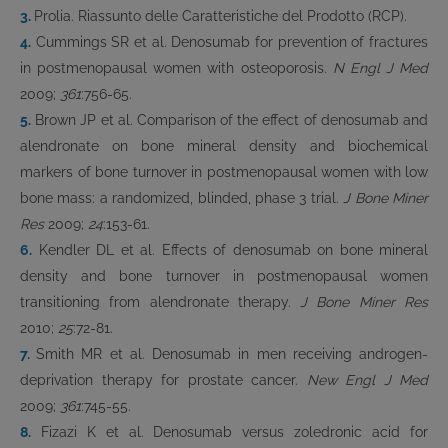
3.
Prolia. Riassunto delle Caratteristiche del Prodotto (RCP).
4.
Cummings SR et al. Denosumab for prevention of fractures
in postmenopausal women with osteoporosis.
N Engl J Med
2009;
361
:756-65.
5.
Brown JP et al. Comparison of the effect of denosumab and
alendronate on bone mineral density and biochemical
markers of bone turnover in postmenopausal women with low
bone mass: a randomized, blinded, phase 3 trial.
J Bone Miner
Res
2009;
24
:153-61.
6.
Kendler DL et al. Effects of denosumab on bone mineral
density and bone turnover in postmenopausal women
transitioning from alendronate therapy.
J Bone Miner Res
2010;
25
:72-81.
7.
Smith MR et al. Denosumab in men receiving androgen-
deprivation therapy for prostate cancer.
New Engl J Med
2009;
361
:745-55.
8.
Fizazi K et al. Denosumab versus zoledronic acid for