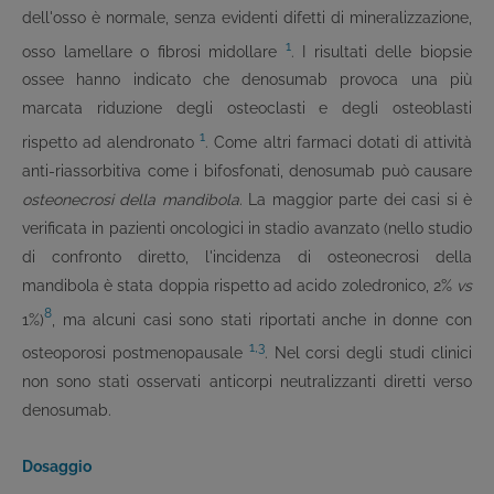
dell'osso è normale, senza evidenti difetti di mineralizzazione,
1
osso lamellare o fibrosi midollare
. I risultati delle biopsie
ossee hanno indicato che denosumab provoca una più
marcata riduzione degli osteoclasti e degli osteoblasti
1
rispetto ad alendronato
. Come altri farmaci dotati di attività
anti-riassorbitiva come i bifosfonati, denosumab può causare
osteonecrosi della mandibola
. La maggior parte dei casi si è
verificata in pazienti oncologici in stadio avanzato (nello studio
di confronto diretto, l'incidenza di osteonecrosi della
mandibola è stata doppia rispetto ad acido zoledronico, 2%
vs
8
1%)
, ma alcuni casi sono stati riportati anche in donne con
1,3
osteoporosi postmenopausale
. Nel corsi degli studi clinici
non sono stati osservati anticorpi neutralizzanti diretti verso
denosumab.
Dosaggio