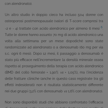
con alendronato).
Un altro studio in doppio cieco ha incluso 504 donne con
osteoporosi postmenopausale (valori di T-score compresi tra
6
-2 e - 4) trattate con acido alendronico per almeno 6 mesi
.
Tutte le donne hanno assunto 70 mg di acido alendronico una
volta alla settimana per un mese dopodiché sono state
randomizzate ad alendronato o a denosumab (60 mg per via
s.c. ogni 6 mesi). Dopo 12 mesi, il passaggio a denosumab è
stato più efficace nell'incrementare la densità minerale ossea
rispetto al proseguimento della terapia con acido alendronico
(BMD del collo femorale + 1,90%
vs
+ 1,05%), ma l'incidenza
delle fratture cliniche (anche in questo caso registrate tra gli
effetti indesiderati) non è risultata statisticamente differente
nei due gruppi (3,2% con denosumab
vs
1,6% con alendronato).
Non sono disponibili studi che abbiano confrontato l'efficacia