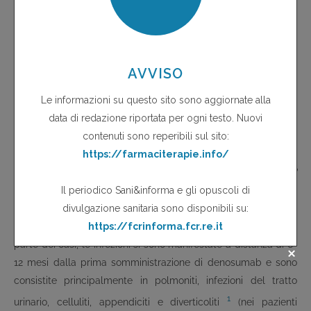
monoclonale e come tale può avere un impatto negativo sul
sistema immunitario aumentando il rischio di infezioni e
tumori.
Infezioni
In uno studio di prevenzione dell'osteoporosi (n=332
donne), le infezioni che hanno richiesto l'ospedalizzazione
sono state più frequenti nel gruppo denosumab che in quello
1
placebo (4,9%
vs
0,6%)
. In un altro studio di definizione della
dose (n=406), le infezioni richiedenti l'ospedalizzazione hanno
interessato il 3,2% dei pazienti trattati con denosumab
contro
1
nessuno dei pazienti trattati con placebo o alendronato
.
Complessivamente, l'incidenza di infezioni gravi è risultata del
4,3% con denosumab
contro
3,4% con placebo. Nella maggior
parte dei casi, le infezioni si sono manifestate a distanza di 6-
12 mesi dalla prima somministrazione di denosumab e sono
consistite principalmente in polmoniti, infezioni del tratto
1
urinario, celluliti, appendiciti e diverticoliti
(nei pazienti