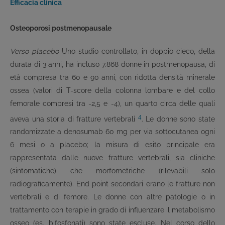
Efficacia clinica
Osteoporosi postmenopausale
Verso placebo
Uno studio controllato, in doppio cieco, della
durata di 3 anni, ha incluso 7.868 donne in postmenopausa, di
età compresa tra 60 e 90 anni, con ridotta densità minerale
ossea (valori di T-score della colonna lombare e del collo
femorale compresi tra -2,5 e -4), un quarto circa delle quali
4
aveva una storia di fratture vertebrali
. Le donne sono state
randomizzate a denosumab 60 mg per via sottocutanea ogni
6 mesi o a placebo; la misura di esito principale era
rappresentata dalle nuove fratture vertebrali, sia cliniche
(sintomatiche) che morfometriche (rilevabili solo
radiograficamente). End point secondari erano le fratture non
vertebrali e di femore. Le donne con altre patologie o in
trattamento con terapie in grado di influenzare il metabolismo
osseo (es. bifosfonati) sono state escluse. Nel corso dello