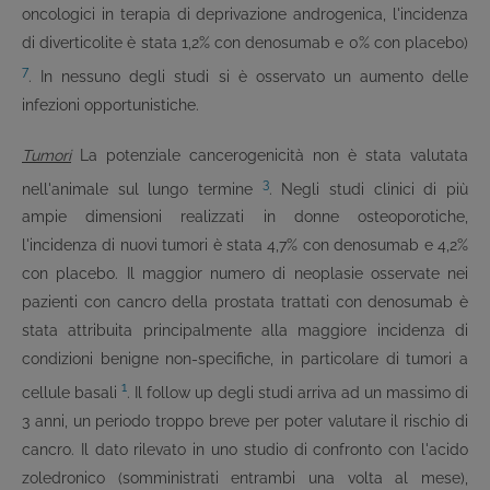
oncologici in terapia di deprivazione androgenica, l'incidenza
di diverticolite è stata 1,2% con denosumab e 0% con placebo)
7
. In nessuno degli studi si è osservato un aumento delle
infezioni opportunistiche.
Tumori
La potenziale cancerogenicità non è stata valutata
3
nell'animale sul lungo termine
. Negli studi clinici di più
ampie dimensioni realizzati in donne osteoporotiche,
l'incidenza di nuovi tumori è stata 4,7% con denosumab e 4,2%
con placebo. Il maggior numero di neoplasie osservate nei
pazienti con cancro della prostata trattati con denosumab è
stata attribuita principalmente alla maggiore incidenza di
condizioni benigne non-specifiche, in particolare di tumori a
1
cellule basali
. Il follow up degli studi arriva ad un massimo di
3 anni, un periodo troppo breve per poter valutare il rischio di
cancro. Il dato rilevato in uno studio di confronto con l'acido
zoledronico (somministrati entrambi una volta al mese),