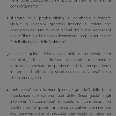
ne impone l'adozione come "punto di vista" e "criterio di
comportamento";
si tratta, nella "pratica clinica" di identificare e rendere
visibile la [piccola? grande?] frazione di coloro che
coincidono con uno o l'altro o tanti dei "buchi" conoscitivi
che le "linee guida" devono riconoscere, proprio per essere
fedeli alla logica delle "evidenze";
le "linee guida" definiscono ambiti di intervento ben
delimitati, di cui diventa essenziale documentare
(attraverso la misura prospettica di esiti) la corrispondenza
in termini di efficacia e sicurezza con le "attese" delle
stesse linee guida;
"l'intervento" sulla frazione [piccola? grande?] delle tante
popolazioni che cadono fuori delle "linee guida" sugli
interventi "raccomandati" è quello di considerarli ed
adottarli come "ipotesi" di ricerca valutativa (sperimentale
e/o osservazionale, a seconda che esista o meno un