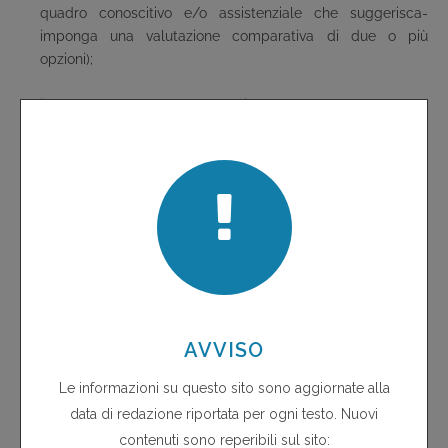
quadro conoscitivo e/o assistenziale che suggerisca-
imponga una valutazione comparativa di due o più
opzioni);
il caso-scuola BSF sottolinea che nella grande
maggioranza dei problemi che oggi si affrontano nella
medicina, la logica è quella di divenir capaci di guardare
ed adottare "percorsi" dove le domande aperte riguardano
(riconoscendone la reciproca "dipendenza") procedimenti e
decisioni diagnostiche, interventi farmacologici e non,
definizioni di "attese" che vengono discusse ed adottate in
modo legittimo solo se si creano condizioni di dialogo-
condivisione reale tra medici e pazienti, tenendo presenti le
dimensioni economiche del problema.
La sequenza logica dei punti così formulati è in fondo ovvia:
nulla di nuovo. Manca la documentazione di quale sarebbe
una epidemiologia – delle incidenze, delle prevalenze,