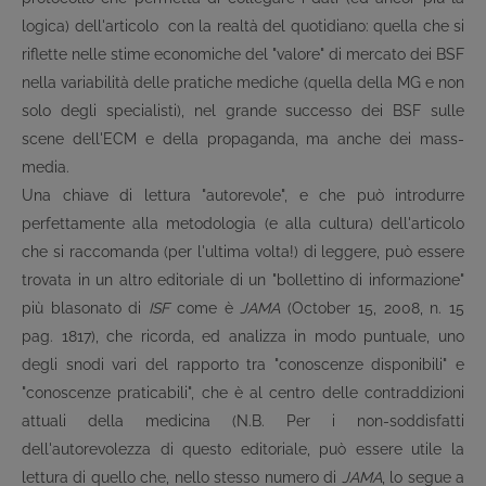
logica) dell'articolo con la realtà del quotidiano: quella che si
riflette nelle stime economiche del "valore" di mercato dei BSF
nella variabilità delle pratiche mediche (quella della MG e non
solo degli specialisti), nel grande successo dei BSF sulle
scene dell'ECM e della propaganda, ma anche dei mass-
media.
Una chiave di lettura "autorevole", e che può introdurre
perfettamente alla metodologia (e alla cultura) dell'articolo
che si raccomanda (per l'ultima volta!) di leggere, può essere
trovata in un altro editoriale di un "bollettino di informazione"
più blasonato di
ISF
come è
JAMA
(October 15, 2008, n. 15
pag. 1817), che ricorda, ed analizza in modo puntuale, uno
degli snodi vari del rapporto tra "conoscenze disponibili" e
"conoscenze praticabili", che è al centro delle contraddizioni
attuali della medicina (N.B. Per i non-soddisfatti
dell'autorevolezza di questo editoriale, può essere utile la
lettura di quello che, nello stesso numero di
JAMA
, lo segue a