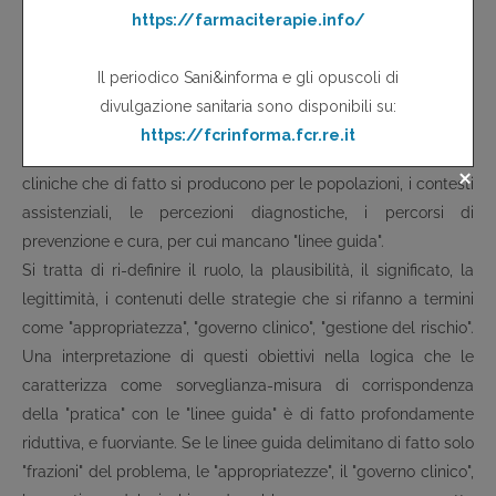
dell'assistenza di quel problema non dal punto di vista delle
"linee guida" ma della "pratica clinica". Ad un tempo che ha
fatto entrare come protagonista della "pratica" le "linee guida
per la pratica", deve succedere un tempo – non alternativo, né
tanto meno "negazionista", ma complementare, e parimenti
"obbligatorio" – in cui protagoniste siano le tante pratiche
cliniche che di fatto si producono per le popolazioni, i contesti
assistenziali, le percezioni diagnostiche, i percorsi di
prevenzione e cura, per cui mancano "linee guida".
Si tratta di ri-definire il ruolo, la plausibilità, il significato, la
legittimità, i contenuti delle strategie che si rifanno a termini
come "appropriatezza", "governo clinico", "gestione del rischio".
Una interpretazione di questi obiettivi nella logica che le
caratterizza come sorveglianza-misura di corrispondenza
della "pratica" con le "linee guida" è di fatto profondamente
riduttiva, e fuorviante. Se le linee guida delimitano di fatto solo
"frazioni" del problema, le "appropriatezze", il "governo clinico",