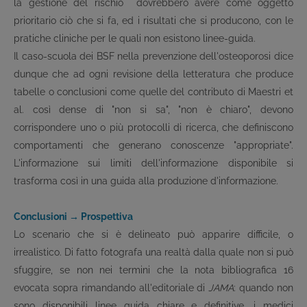
la gestione del rischio dovrebbero avere come oggetto
prioritario ciò che si fa, ed i risultati che si producono, con le
pratiche cliniche per le quali non esistono linee-guida.
Il caso-scuola dei BSF nella prevenzione dell'osteoporosi dice
dunque che ad ogni revisione della letteratura che produce
tabelle o conclusioni come quelle del contributo di Maestri et
al. così dense di "non si sa", "non è chiaro", devono
corrispondere uno o più protocolli di ricerca, che definiscono
comportamenti che generano conoscenze "appropriate".
L'informazione sui limiti dell'informazione disponibile si
trasforma così in una guida alla produzione d'informazione.
Conclusioni → Prospettiva
Lo scenario che si è delineato può apparire difficile, o
irrealistico. Di fatto fotografa una realtà dalla quale non si può
sfuggire, se non nei termini che la nota bibliografica 16
evocata sopra rimandando all'editoriale di
JAMA
: quando non
sono disponibili linee guida chiare e definitive, i medici