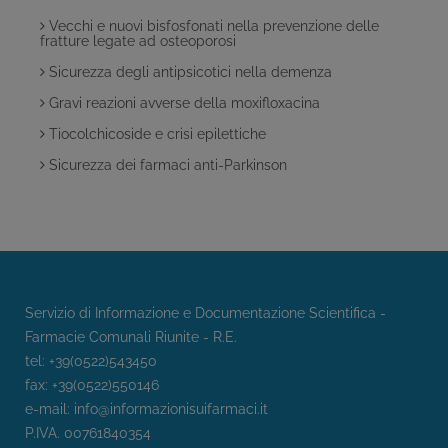
Vecchi e nuovi bisfosfonati nella prevenzione delle
fratture legate ad osteoporosi
Sicurezza degli antipsicotici nella demenza
Gravi reazioni avverse della moxifloxacina
Tiocolchicoside e crisi epilettiche
Sicurezza dei farmaci anti-Parkinson
Servizio di Informazione e Documentazione Scientifica -
Farmacie Comunali Riunite - R.E.
tel: +39(0522)543450
fax: +39(0522)550146
e-mail:
info@informazionisuifarmaci.it
P.IVA. 00761840354