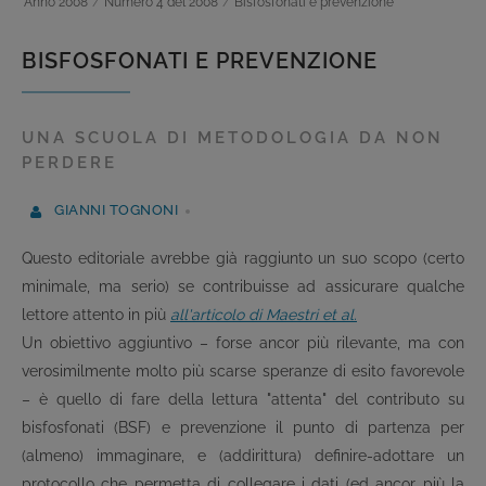
Anno 2008
/
Numero 4 del 2008
/
Bisfosfonati e prevenzione
BISFOSFONATI E PREVENZIONE
UNA SCUOLA DI METODOLOGIA DA NON
PERDERE
GIANNI TOGNONI
Questo editoriale avrebbe già raggiunto un suo scopo (certo
minimale, ma serio) se contribuisse ad assicurare qualche
lettore attento in più
all'articolo di Maestri et al.
Un obiettivo aggiuntivo – forse ancor più rilevante, ma con
verosimilmente molto più scarse speranze di esito favorevole
– è quello di fare della lettura "attenta" del contributo su
bisfosfonati (BSF) e prevenzione il punto di partenza per
(almeno) immaginare, e (addirittura) definire-adottare un
protocollo che permetta di collegare i dati (ed ancor più la