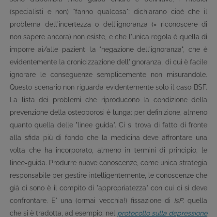
(specialisti e non) "fanno qualcosa": dichiarano cioè che il
problema dell'incertezza o dell'ignoranza (= riconoscere di
non sapere ancora) non esiste, e che l'unica regola è quella di
imporre ai/alle pazienti la "negazione dell'ignoranza", che è
evidentemente la cronicizzazione dell'ignoranza, di cui è facile
ignorare le conseguenze semplicemente non misurandole.
Questo scenario non riguarda evidentemente solo il caso BSF.
La lista dei problemi che riproducono la condizione della
prevenzione della osteoporosi è lunga: per definizione, almeno
quanto quella delle "linee guida". Ci si trova di fatto di fronte
alla sfida più di fondo che la medicina deve affrontare una
volta che ha incorporato, almeno in termini di principio, le
linee-guida. Produrre nuove conoscenze, come unica strategia
responsabile per gestire intelligentemente, le conoscenze che
già ci sono è il compito di "appropriatezza" con cui ci si deve
confrontare. E' una (ormai vecchia!) fissazione di
IsF
: quella
che si è tradotta, ad esempio, nel
protocollo sulla depressione