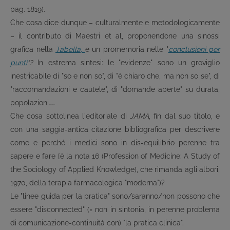
pag. 1819).
Che cosa dice dunque – culturalmente e metodologicamente
– il contributo di Maestri et al, proponendone una sinossi
grafica nella
Tabella,
e un promemoria nelle "
conclusioni per
punti
"?
In estrema sintesi: le "evidenze" sono un groviglio
inestricabile di "so e non so", di "è chiaro che, ma non so se", di
"raccomandazioni e cautele", di "domande aperte" su durata,
popolazioni……
Che cosa sottolinea l'editoriale di
JAMA
, fin dal suo titolo, e
con una saggia-antica citazione bibliografica per descrivere
come e perché i medici sono in dis-equilibrio perenne tra
sapere e fare [è la nota 16 (Profession of Medicine: A Study of
the Sociology of Applied Knowledge), che rimanda agli albori,
1970, della terapia farmacologica "moderna")?
Le "linee guida per la pratica" sono/saranno/non possono che
essere "disconnected" (= non in sintonia, in perenne problema
di comunicazione-continuità con) "la pratica clinica".