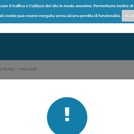
are il traffico e l'utilizzo del sito in modo anonimo. Permettono inoltre di 
tali cookie può essere eseguita senza alcuna perdita di funzionalità.
ACC
INFORMAZIONI SUI FARMACI
LA BUSSOL
a Rivista
/
Anno 2008