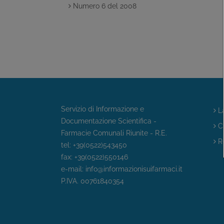
Numero 6 del 2008
Servizio di Informazione e
La
Documentazione Scientifica -
Ch
Farmacie Comunali Riunite - R.E.
Re
tel: +39(0522)543450
fax: +39(0522)550146
e-mail:
info@informazionisuifarmaci.it
P.IVA. 00761840354