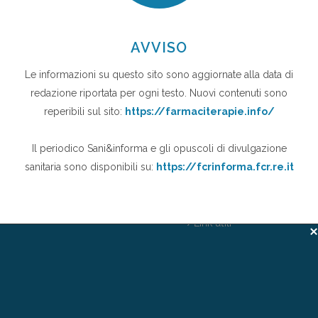
 Storia di IsF
Note legali
i siamo
Privacy
dazione
Cookie Privacy
Link utili