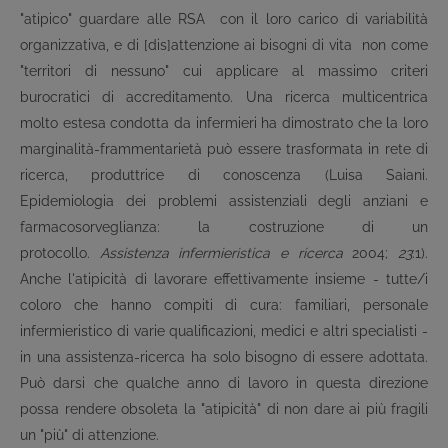
"atipico" guardare alle RSA ­ con il loro carico di variabilità
organizzativa, e di [dis]attenzione ai bisogni di vita ­ non come
"territori di nessuno" cui applicare al massimo criteri
burocratici di accreditamento. Una ricerca multicentrica
molto estesa condotta da infermieri ha dimostrato che la loro
marginalità-frammentarietà può essere trasformata in rete di
ricerca, produttrice di conoscenza (Luisa Saiani.
Epidemiologia dei problemi assistenziali degli anziani e
farmacosorveglianza: la costruzione di un
protocollo.
Assistenza infermieristica e ricerca
2004;
23
:1).
Anche l'atipicità di lavorare effettivamente insieme - tutte/i
coloro che hanno compiti di cura: familiari, personale
infermieristico di varie qualificazioni, medici e altri specialisti ­
in una assistenza-ricerca ha solo bisogno di essere adottata.
Può darsi che qualche anno di lavoro in questa direzione
possa rendere obsoleta la "atipicità" di non dare ai più fragili
un "più" di attenzione.