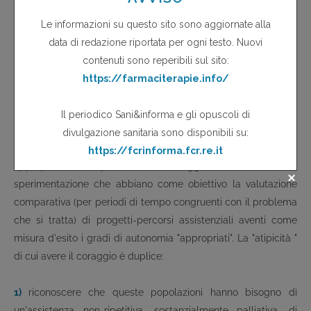
psicogeriatria sono ben note come aree fortemente carenti
dal punto di vista della metodologia-adeguatezza-
rappresentatività dei trial.L'invito - il secondo, il più importante
per le sue possibili implicazioni - è a questo punto molto
semplice. Occorre avere il coraggio di una forte "atipicità",
culturale, di fondo, di atteggiamento, che possa tradursi in
una atipicità operativa: le popolazioni psichiatriche e
psicogeriatriche devono essere sottratte da trial
farmacocentrici (e da ripetitivi esercizi di verifica di non-
appropriatezza), per divenire soggetti di ricerca -
sperimentazione che abbiano come obiettivo la valutazione
comparativa (per periodi di tempo congruenti con il problema
che si tratta) di progetti-percorsi assistenziali aventi come
misura d'esito i gradi di autonomia "appropriati". La "atipicità "
di cui avere il coraggio è duplice:
1)
riconoscere che queste popolazioni hanno bisogno di
un'assistenza non-ripetitiva, sostanzialmente palliativa, di