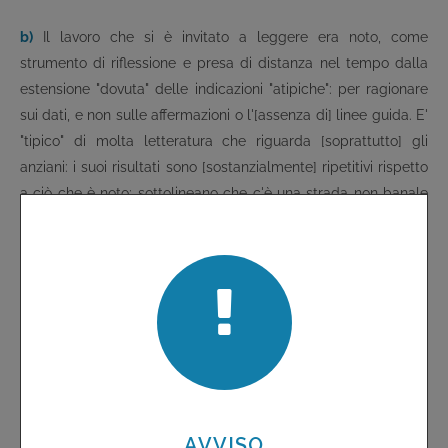
b)
Il lavoro che si è invitato a leggere era noto, come
strumento di riflessione e presa di distanza nel tempo dalla
estensione "dovuta" delle indicazioni "atipiche": per ragionare
sui dati, e non sulle affermazioni o l'[assenza di] linee guida. E'
"tipico" di molta letteratura che riguarda [soprattutto] gli
anziani: i suoi risultati sono [sostanzialmente] ripetitivi rispetto
a ciò che è noto: sottolineano che c'è una strada non banale
da fare per garantire a queste popolazioni complessivamente
fragili un trattamento "appropriato", soprattutto perché non
riescono ad essere sufficientemente interessanti-importanti da
entrare in una progettualità. La cosa è tutt'altro che strana: è
ben difficile essere "appropriati" quando l'"oggetto"
dell'intervento non è sostanzialmente conosciuto perché
rimasto marginale nella ricerca clinica controllata, non tanto
nelle sue manifestazioni sintomatiche, ma nei suoi "esiti", di
medio se non di lungo periodo. La psichiatria e la