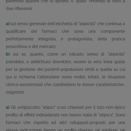
parentesi quadre che lo aprono. Il "quasi" rimanda di fatto a
due riflessioni:
a)
sul senso generale dell'etichetta di "atipicità" che continua a
qualificare dei farmaci che sono una componente
perfettamente integrata, e protagonista, della pratica
prescrittiva e del mercato;
b)
sul se, quanto, come un robusto senso di "atipicità"
potrebbe, o addirittura dovrebbe, essere la vera linea guida
per la gestione dei pazienti-popolazioni simili a quella su cui
qui si richiama l'attenzione (sono molte, infatti, le situazioni
clinico-assistenziali che condividono le stesse caratteristiche-
esigenze).
a)
Gli antipsicotici "atipici" (così chiamati per il loro non-tipico
profilo di effetti indesiderati) non hanno nulla di "atipico". Sono
farmaci che rispetto ad altri sviluppati-proposti per una
stessa indicazione hanno un profilo diverso, nè migliore, nè