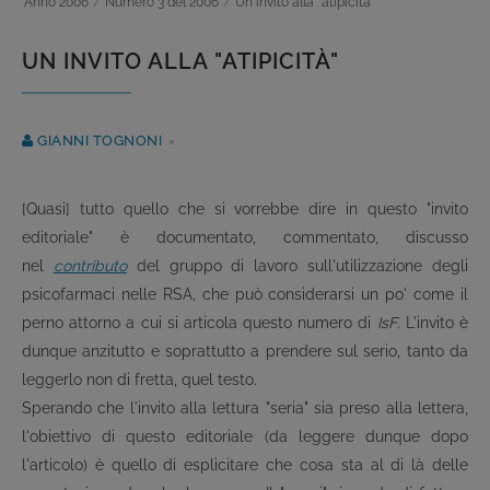
Anno 2006
/
Numero 3 del 2006
/
Un invito alla "atipicità"
UN INVITO ALLA "ATIPICITÀ"
GIANNI TOGNONI
[Quasi] tutto quello che si vorrebbe dire in questo "invito
editoriale" è documentato, commentato, discusso
nel
contributo
del gruppo di lavoro sull'utilizzazione degli
psicofarmaci nelle RSA, che può considerarsi un po' come il
perno attorno a cui si articola questo numero di
IsF
. L'invito è
dunque anzitutto e soprattutto a prendere sul serio, tanto da
leggerlo non di fretta, quel testo.
Sperando che l'invito alla lettura "seria" sia preso alla lettera,
l'obiettivo di questo editoriale (da leggere dunque dopo
l'articolo) è quello di esplicitare che cosa sta al di là delle