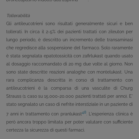
Tollerabilità
Gli antileucotrieni sono risultati generalmente sicuri e ben
tollerati. In circa il 2-5% dei pazienti trattati con zileuton per
lungo periodo, è descritto un incremento delle transaminasi
che regredisce alla sospensione del farmaco. Solo raramente
è stata segnalata epatotossicità con zafirlukast quando usato
al dosaggio raccomandato di 20 mg due volte al giorno. Non
sono state descritte reazioni analoghe con montelukast. Una
rara complicanza descritta in corso di trattamento con
antileucotrieni è la comparsa di una vasculite di Churg
Strauss (1 caso su 15.000-20.000 pazienti trattati per anno). E'
stato segnalato un caso di nefrite interstiziale in un paziente di
48
7 anni in trattamento con pranlukast
. L'esperienza clinica è
però ancora troppo limitata per poter valutare con sufficiente
certezza la sicurezza di questi farmaci.