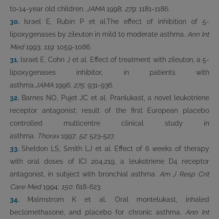
to-14-year old children.
JAMA
1998;
279
: 1181-1186.
30.
Israel E, Rubin P et al.The effect of inhibition of 5-
lipoxygenases by zileuton in mild to moderate asthma.
Ann Int
Med
1993;
119
: 1059-1066.
31.
lsrael E, Cohn J et al. Effect of treatment with zileuton, a 5-
lipoxygenases inhibitor, in patients with
asthma.
JAMA
1996;
275
: 931-936.
32.
Barnes NO, Pujet JC et al. Pranlukast, a novel leukotriene
receptor antagonist: result of the first European placebo
controlled multicentre clinical study in
asthma.
Thorax
1997;
52
: 523-527.
33.
Sheldon LS, Smith LJ et al. Effect of 6 weeks of therapy
with oral doses of ICI 204,219, a leukotriene D4 receptor
antagonist, in subject with bronchial asthma.
Am J Resp Crit
Care Med
1994;
150
: 618-623.
34.
Malmstrom K et al. Oral montelukast, inhaled
beclomethasone, and placebo for chronic asthma.
Ann Int