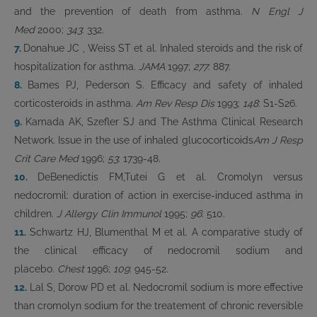
and the prevention of death from asthma.
N Engl J
Med
2000;
343
: 332.
7.
Donahue JC , Weiss ST et al. Inhaled steroids and the risk of
hospitalization for asthma.
JAMA
1997;
277
: 887.
8.
Bames PJ, Pederson S. Efficacy and safety of inhaled
corticosteroids in asthma.
Am Rev Resp Dis
1993;
148
: S1-S26.
9.
Kamada AK, Szefler SJ and The Asthma Clinical Research
Network. Issue in the use of inhaled glucocorticoids
Am J Resp
Crit Care Med
1996;
53
: 1739-48.
10.
DeBenedictis FM,Tutei G et al. Cromolyn versus
nedocromil: duration of action in exercise-induced asthma in
children.
J Allergy Clin Immunol
1995;
96
: 510.
11.
Schwartz HJ, Blumenthal M et al. A comparative study of
the clinical efficacy of nedocromil sodium and
placebo.
Chest
1996;
109
: 945-52.
12.
Lal S, Dorow PD et al. Nedocromil sodium is more effective
than cromolyn sodium for the treatement of chronic reversible