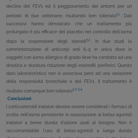
declino del FEV1 ed il peggioramento dei sintomi per un
51
periodo di due settimane, risultando ben tollerata
. Dati
successivi hanno dimostrato che un trattamento più
prolungato è più efficace del placebo nel controllo dell'asma
52
dopo la sospensione degli steroidi
. In due studi la
somministrazione di anticorpi anti IL-5 in unica dose in
soggetti con asma allergico di grado lieve ha condotto ad una
drastica e duratura riduzione degli eosinofili periferici. Questo
dato laboratoristico non si associava però ad una variazione
della responsività bronchiale e del FEV1. Il trattamento è
53-54
risultato comunque ben tollerato
.
Conclusioni
I corticosteroidi inalatori devono essere considerati i farmaci di
scelta nell'asma persistente in associazione ai beta
2
-agonisti
inalatori a breve durata d'azione usati al bisogno. Non è
raccomandabile l'uso di beta
2
-agonisti a lunga durata