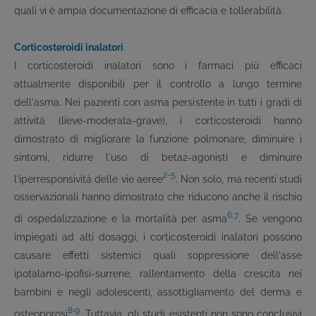
quali vi è ampia documentazione di efficacia e tollerabilità.
Corticosteroidi inalatori
I corticosteroidi inalatori sono i farmaci più efficaci
attualmente disponibili per il controllo a lungo termine
dell'asma. Nei pazienti con asma persistente in tutti i gradi di
attività (lieve-moderata-grave), i corticosteroidi hanno
dimostrato di migliorare la funzione polmonare, diminuire i
sintomi, ridurre l'uso di beta
2
-agonisti e diminuire
2-5
l'iperresponsività delle vie aeree
. Non solo, ma recenti studi
osservazionali hanno dimostrato che riducono anche il rischio
6,7
di ospedalizzazione e la mortalità per asma
. Se vengono
impiegati ad alti dosaggi, i corticosteroidi inalatori possono
causare effetti sistemici quali soppressione dell'asse
ipotalamo-ipofisi-surrene, rallentamento della crescita nei
bambini e negli adolescenti, assottigliamento del derma e
8
9
osteoporosi
'
. Tuttavia, gli studi esistenti non sono conclusivi