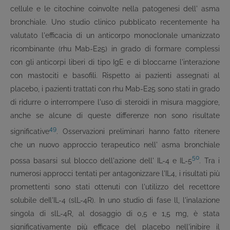
cellule e le citochine coinvolte nella patogenesi dell' asma
bronchiale. Uno studio clinico pubblicato recentemente ha
valutato l'efficacia di un anticorpo monoclonale umanizzato
ricombinante (rhu Mab-E25) in grado di formare complessi
con gli anticorpi liberi di tipo IgE e di bloccarne l'interazione
con mastociti e basofili. Rispetto ai pazienti assegnati al
placebo, i pazienti trattati con rhu Mab-E25 sono stati in grado
di ridurre o interrompere l'uso di steroidi in misura maggiore,
anche se alcune di queste differenze non sono risultate
49
significative
. Osservazioni preliminari hanno fatto ritenere
che un nuovo approccio terapeutico nell' asma bronchiale
50
possa basarsi sul blocco dell'azione dell' IL-4 e IL-5
. Tra i
numerosi approcci tentati per antagonizzare l'IL4, i risultati più
promettenti sono stati ottenuti con l'utilizzo del recettore
solubile deIl'IL-4 (slL-4R). In uno studio di fase ll, l'inalazione
singola di slL-4R, al dosaggio di 0,5 e 1,5 mg, è stata
significativamente più efficace del placebo nell'inibire il