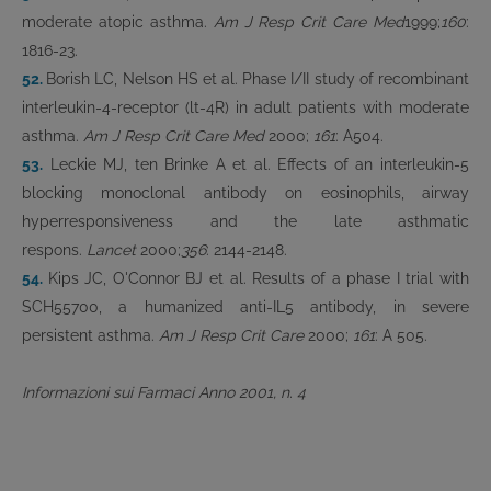
moderate atopic asthma.
Am J Resp Crit Care Med
1999;
160
:
1816-23.
52.
Borish LC, Nelson HS et al. Phase I/II study of recombinant
interleukin-4-receptor (lt-4R) in adult patients with moderate
asthma.
Am J Resp Crit Care Med
2000;
161
: A504.
53.
Leckie MJ, ten Brinke A et al. Effects of an interleukin-5
blocking monoclonal antibody on eosinophils, airway
hyperresponsiveness and the late asthmatic
respons.
Lancet
2000;
356
: 2144-2148.
54.
Kips JC, O'Connor BJ et al. Results of a phase I trial with
SCH55700, a humanized anti-IL5 antibody, in severe
persistent asthma.
Am J Resp Crit Care
2000;
161
: A 505.
Informazioni sui Farmaci Anno 2001, n. 4