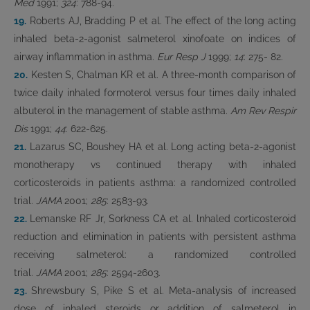
Med
1991;
324
: 788-94.
19.
Roberts AJ, Bradding P et al. The effect of the long acting
inhaled beta-2-agonist salmeterol xinofoate on indices of
airway inflammation in asthma.
Eur Resp J
1999;
14
: 275- 82.
20.
Kesten S, Chalman KR et al. A three-month comparison of
twice daily inhaled formoterol versus four times daily inhaled
albuterol in the management of stable asthma.
Am Rev Respir
Dis
1991;
44
: 622-625.
21.
Lazarus SC, Boushey HA et al. Long acting beta-2-agonist
monotherapy vs continued therapy with inhaled
corticosteroids in patients asthma: a randomized controlled
trial.
JAMA
2001;
285
: 2583-93.
22.
Lemanske RF Jr, Sorkness CA et al. lnhaled corticosteroid
reduction and elimination in patients with persistent asthma
receiving salmeterol: a randomized controlled
trial.
JAMA
2001;
285
: 2594-2603.
23.
Shrewsbury S, Pike S et al. Meta-analysis of increased
dose of inhaled steroids or addition of salmeterol in