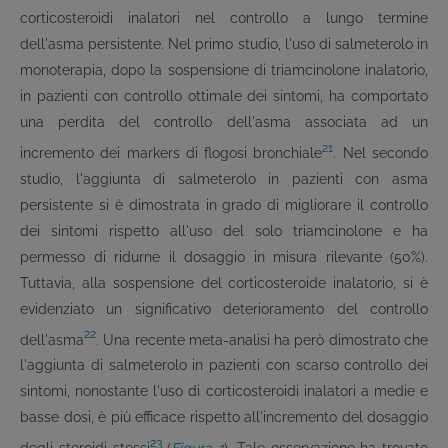
corticosteroidi inalatori nel controllo a lungo termine
dell'asma persistente. Nel primo studio, l'uso di salmeterolo in
monoterapia, dopo la sospensione di triamcinolone inalatorio,
in pazienti con controllo ottimale dei sintomi, ha comportato
una perdita del controllo dell'asma associata ad un
21
incremento dei markers di flogosi bronchiale
. Nel secondo
studio, l'aggiunta di salmeterolo in pazienti con asma
persistente si è dimostrata in grado di migliorare il controllo
dei sintomi rispetto all'uso del solo triamcinolone e ha
permesso di ridurne il dosaggio in misura rilevante (50%).
Tuttavia, alla sospensione del corticosteroide inalatorio, si è
evidenziato un significativo deterioramento del controllo
22
dell'asma
. Una recente meta-analisi ha però dimostrato che
l'aggiunta di salmeterolo in pazienti con scarso controllo dei
sintomi, nonostante l'uso di corticosteroidi inalatori a medie e
basse dosi, è più efficace rispetto all'incremento del dosaggio
23
degli steroidi stessi
(
Figura 1
). Tale osservazione ha trovato