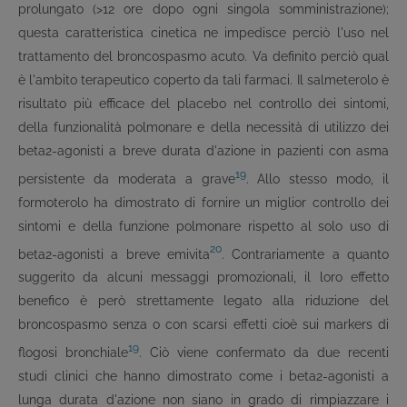
prolungato (>12 ore dopo ogni singola somministrazione);
questa caratteristica cinetica ne impedisce perciò l'uso nel
trattamento del broncospasmo acuto. Va definito perciò qual
è l'ambito terapeutico coperto da tali farmaci. Il salmeterolo è
risultato più efficace del placebo nel controllo dei sintomi,
della funzionalità polmonare e della necessità di utilizzo dei
beta
2
-agonisti a breve durata d'azione in pazienti con asma
19
persistente da moderata a grave
. Allo stesso modo, il
formoterolo ha dimostrato di fornire un miglior controllo dei
sintomi e della funzione polmonare rispetto al solo uso di
20
beta
2
-agonisti a breve emivita
. Contrariamente a quanto
suggerito da alcuni messaggi promozionali, il loro effetto
benefico è però strettamente legato alla riduzione del
broncospasmo senza o con scarsi effetti cioè sui markers di
19
flogosi bronchiale
. Ciò viene confermato da due recenti
studi clinici che hanno dimostrato come i beta
2
-agonisti a
lunga durata d'azione non siano in grado di rimpiazzare i