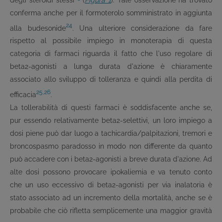
conferma anche per il formoterolo somministrato in aggiunta
24
alla budesonide
. Una ulteriore considerazione da fare
rispetto al possibile impiego in monoterapia di questa
categoria di farmaci riguarda il fatto che l'uso regolare di
beta
2
-agonisti a lunga durata d'azione è chiaramente
associato allo sviluppo di tolleranza e quindi alla perdita di
25,26
efficacia
.
La tollerabilità di questi farmaci è soddisfacente anche se,
pur essendo relativamente beta
2
-selettivi, un loro impiego a
dosi piene può dar luogo a tachicardia/palpitazioni, tremori e
broncospasmo paradosso in modo non differente da quanto
può accadere con i beta
2
-agonisti a breve durata d'azione. Ad
alte dosi possono provocare ipokaliemia e va tenuto conto
che un uso eccessivo di beta
2
-agonisti per via inalatoria è
stato associato ad un incremento della mortalità, anche se è
probabile che ciò rifletta semplicemente una maggior gravità