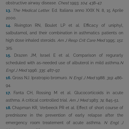
obstructive airway disease.
Chest
1993;
104
: 438-47.
13.
The Medical Letter
. Ed. Italiana anno XXIX N. 8, 15 Aprile
2000.
14.
Rivington RN, Boulet LP et al. Efficacy of uniphyl,
salbutamol, and their combination in asthmatics patients on
high dose inhaled steroids.
Am J Resp Crit Care Med
1995;
151
:
325.
15.
Drazen JM, Israel E et al. Comparison of regurarly
scheduled with as-needed use of albuterol in mild asthma.
N
EngI J Med
1996;
335
: 487-97.
16.
Gross NJ. Ipratropio bromuro.
N Engl J Med
1988;
319
: 486-
94.
17.
Fanta CH, Rossing M et al. Glucocorticoids in acute
asthma. A critical controlled trial.
Am J Med
1983;
74
: 845-51.
18.
Chapman KR, Verbeeck PR et al. Effect of short course of
prednisone in the prevention of early relapse after the
emergency room treatement of acute asthma.
N Engl J