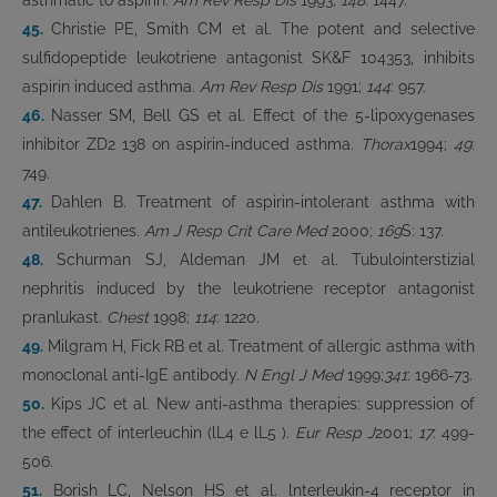
asthmatic to aspirin.
Am Rev Resp Dis
1993;
148
: 1447.
45.
Christie PE, Smith CM et al. The potent and selective
sulfidopeptide leukotriene antagonist SK&F 104353, inhibits
aspirin induced asthma.
Am Rev Resp Dis
1991;
144
: 957.
46.
Nasser SM, Bell GS et al. Effect of the 5-lipoxygenases
inhibitor ZD2 138 on aspirin-induced asthma.
Thorax
1994;
49
:
749.
47.
Dahlen B. Treatment of aspirin-intolerant asthma with
antileukotrienes.
Am J Resp Crit Care Med
2000;
169
S: 137.
48.
Schurman SJ, Aldeman JM et al. Tubulointerstizial
nephritis induced by the leukotriene receptor antagonist
pranlukast.
Chest
1998;
114
: 1220.
49.
Milgram H, Fick RB et al. Treatment of allergic asthma with
monoclonal anti-IgE antibody.
N Engl J Med
1999;
341
: 1966-73.
50.
Kips JC et al. New anti-asthma therapies: suppression of
the effect of interleuchin (lL4 e lL5 ).
Eur Resp J
2001;
17
: 499-
506.
51.
Borish LC, Nelson HS et al. lnterleukin-4 receptor in