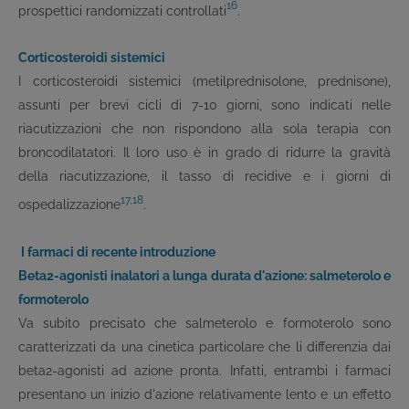
16
prospettici randomizzati controllati
.
Corticosteroidi sistemici
I corticosteroidi sistemici (metilprednisolone, prednisone),
assunti per brevi cicli di 7-10 giorni, sono indicati nelle
riacutizzazioni che non rispondono alla sola terapia con
broncodilatatori. Il loro uso è in grado di ridurre la gravità
della riacutizzazione, il tasso di recidive e i giorni di
17,18
ospedalizzazione
.
I farmaci di recente introduzione
Beta
2
-agonisti inalatori a lunga durata d'azione: salmeterolo e
formoterolo
Va subito precisato che salmeterolo e formoterolo sono
caratterizzati da una cinetica particolare che li differenzia dai
beta
2
-agonisti ad azione pronta. Infatti, entrambi i farmaci
presentano un inizio d'azione relativamente lento e un effetto