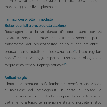
aritmie cardiache e convulsioni. Risulta perciò utile il
manitoraggio dei livelli plasmatici.
Farmaci con effetto immediato
Beta
2
-agonisti a breve durata d'azione
Beta
2
-agonisti a breve durata d'azione assunti per via
inalatoria sono i farmaci più efficaci disponibili per il
trattamento del broncospasmo acuto e per prevenire il
13
broncospasmo indotto dall'esercizio fisico
. L'uso regolare
non offre alcun vantaggio rispetto all'uso solo al bisogno che
15
rappresenta perciò l'impiego ottimale
.
Anticolinergici
L'ipratropio bromuro può fornire un beneficio addizionale
all'inalazione dei beta-agonisti in corso di episodi di
riacutizzazione asmatica. Purtroppo però la sua efficacia nel
trattamento a lungo termine non è stata dimostrata in studi