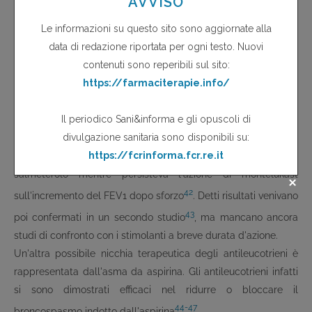
questi farmaci può essere identificata nell'asma da sforzo.
Alcuni studi clinici hanno infatti confrontato l'efficacia di
salmeterolo e montelukast nel prevenire il broncospasmo
indotto dallo sforzo. Nel primo studio pubblicato, 200 pazienti
sono stati assegnati ai trattamento con montelukast (10
mg/die) o con salmeterolo (50 mg per inalazione due volte al
giorno) per 8 settimane. Al terzo giorno di trattamento
entrambi i farmaci sono risultati di pari efficacia, ma dopo 4 e
8 settimane si osservava una diminuzione dell'effetto del
salmeterolo mentre persisteva l'azione di montelukast
42
sull'incremento del FEV1 dopo sforzo
. Detti risultati venivano
43
poi confermati in un secondo studio
, ma mancano ancora
studi di confronto con i stimolanti a breve durata d'azione.
Un'altra possibile nicchia terapeutica degli antileucotrieni è
rappresentata dall'asma da aspirina. Gli antileucotrieni infatti
si sono dimostrati efficaci nel ridurre o bloccare il
44-47
broncospasmo indotto dall'aspirina
.