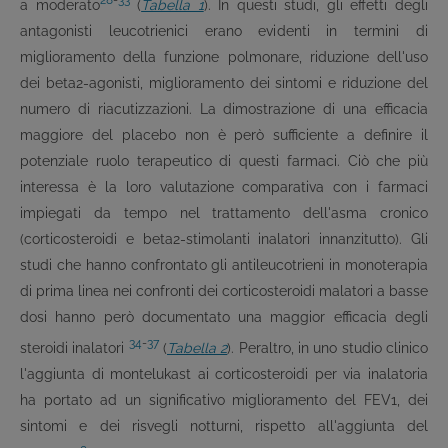
28
-
33
a moderato
(
Tabella 1
). In questi studi, gli effetti degli
antagonisti leucotrienici erano evidenti in termini di
miglioramento della funzione polmonare, riduzione dell'uso
dei beta
2
-agonisti, miglioramento dei sintomi e riduzione del
numero di riacutizzazioni. La dimostrazione di una efficacia
maggiore del placebo non è però sufficiente a definire il
potenziale ruolo terapeutico di questi farmaci. Ciò che più
interessa è la loro valutazione comparativa con i farmaci
impiegati da tempo nel trattamento dell'asma cronico
(corticosteroidi e beta
2
-stimolanti inalatori innanzitutto). Gli
studi che hanno confrontato gli antileucotrieni in monoterapia
di prima linea nei confronti dei corticosteroidi malatori a basse
dosi hanno però documentato una maggior efficacia degli
34
-
37
steroidi inalatori
(
Tabella 2
). Peraltro, in uno studio clinico
l'aggiunta di montelukast ai corticosteroidi per via inalatoria
ha portato ad un significativo miglioramento del FEV1, dei
sintomi e dei risvegli notturni, rispetto all'aggiunta del