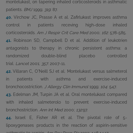
montelukast, on tapering inhaled corticosteroids in asthmatic
patients.
BMJ
1999;
319
: 87.
40.
Virchow JC, Prasse A et al. Zafirlukast improves asthma
control in patients receving high-dose inhaled
corticosteroids.
Am J Respir Crit Care Med
2000;
162
: 578-585.
41.
Robinson SD, Campbell D et al. Addition of leukotrien
antagonists to therapy in chronic persistent asthma: a
randomized double-blind placebo controlled
trial.
Lancet
2001;
357
: 2007-11.
42.
Villaran C, O'Neill SJ et al. Montelukast versus salmeterol
in patients with asthma and exercise-induced
bronchocostriction.
J Allergy Clin Immunol
1999;
104
: 547.
43.
Edelman JM, Turpin JA et al. Oral montelukast compared
with inhaled salmeterolo to prevent exercise-induced
bronchostriction.
Ann Int Med
2000;
132:
97.
44.
Israel E, Fisher AR et al. The pivotal role of 5-
lipoxygenases products in the reaction of aspirin-sensitive