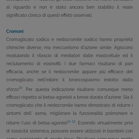
al riguardo e non è stato ancora ben stabilito il reale
significato clinico di questi effetti osservati.
Cromoni
Cromoglicato sodico e nedocromile sodico hanno proprietà
chimiche diverse, ma meccanismo d'azione simile. Agiscono
modulando il rilascio di mediatori dalle mastcellule ed il
reclutamento di eosinofili. I due farmaci risultano di pari
efficacia, anche se il nedocromile appare più efficace del
cromoglicato nell'inibire il broncospasmo indotto dallo
10
sforzo
. Per questa indicazione risultano comunque meno
efficaci rispetto ai beta
2
-agonisti a breve durata d'azione. Sia il
cromoglicato che il nedocromile hanno dimostrato di ridurre i
sintomi dell' asma, migliorare la funzionalità polmonare e
11-12
ridurre l'uso di beta
2
-agonisti
. Essendo virtualmente privi
di tossicità sistemica, possono essere utilizzati in bambini con
asma persistente di grado lieve. Risultano comunque molto