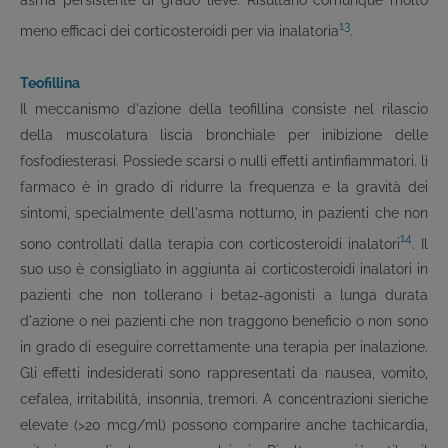
13
meno efficaci dei corticosteroidi per via inalatoria
.
Teofillina
Il meccanismo d'azione della teofillina consiste nel rilascio
della muscolatura liscia bronchiale per inibizione delle
fosfodiesterasi. Possiede scarsi o nulli effetti antinfiammatori. lì
farmaco è in grado di ridurre la frequenza e la gravità dei
sintomi, specialmente dell'asma notturno, in pazienti che non
14
sono controllati dalla terapia con corticosteroidi inalatori
. Il
suo uso è consigliato in aggiunta ai corticosteroidi inalatori in
pazienti che non tollerano i beta
2
-agonisti a lunga durata
d'azione o nei pazienti che non traggono beneficio o non sono
in grado di eseguire correttamente una terapia per inalazione.
Gli effetti indesiderati sono rappresentati da nausea, vomito,
cefalea, irritabilità, insonnia, tremori. A concentrazioni sieriche
elevate (>20 mcg/ml) possono comparire anche tachicardia,