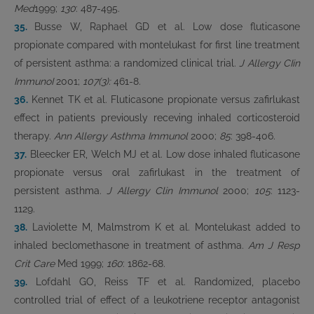
Med
1999;
130
: 487-495.
35.
Busse W, Raphael GD et al. Low dose fluticasone
propionate compared with montelukast for first line treatment
of persistent asthma: a randomized clinical trial.
J Allergy CIin
ImmunoI
2001;
107(3)
:
461-8.
36.
Kennet TK et al. Fluticasone propionate versus zafirlukast
effect in patients previously receving inhaled corticosteroid
therapy.
Ann Allergy Asthma Immunol
2000;
85
: 398-406.
37.
Bleecker ER, Welch MJ et al. Low dose inhaled fluticasone
propionate versus oral zafirlukast in the treatment of
persistent asthma.
J Allergy Clin Immunol
2000;
105
: 1123-
1129.
38.
Laviolette M, Malmstrom K et al. Montelukast added to
inhaled beclomethasone in treatment of asthma.
Am J Resp
Crit Care
Med 1999;
160
: 1862-68.
39.
Lofdahl GO, Reiss TF et al. Randomized, placebo
controlled trial of effect of a leukotriene receptor antagonist