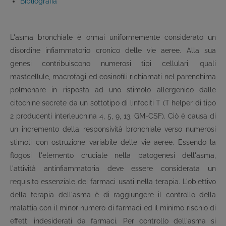
Bibliografia
L'asma bronchiale è ormai uniformemente considerato un
disordine infiammatorio cronico delle vie aeree. Alla sua
genesi contribuiscono numerosi tipi cellulari, quali
mastcellule, macrofagi ed eosinofili richiamati nel parenchima
polmonare in risposta ad uno stimolo allergenico dalle
citochine secrete da un sottotipo di linfociti T (T helper di tipo
2 producenti interleuchina 4, 5, 9, 13, GM-CSF). Ciò è causa di
un incremento della responsività bronchiale verso numerosi
stimoli con ostruzione variabile delle vie aeree. Essendo la
flogosi l'elemento cruciale nella patogenesi dell'asma,
l'attività antinfiammatoria deve essere considerata un
requisito essenziale dei farmaci usati nella terapia. L'obiettivo
della terapia dell'asma è di raggiungere il controllo della
malattia con il minor numero di farmaci ed il minimo rischio di
effetti indesiderati da farmaci. Per controllo dell'asma si