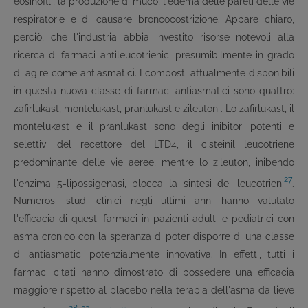
eosinoflli, la produzione di muco, l'edema delle pareti delle vie
respiratorie e di causare broncocostrizione. Appare chiaro,
perciò, che l'industria abbia investito risorse notevoli alla
ricerca di farmaci antileucotrienici presumibilmente in grado
di agire come antiasmatici. I composti attualmente disponibili
in questa nuova classe di farmaci antiasmatici sono quattro:
zafirlukast, montelukast, pranlukast e zileuton . Lo zafirlukast, il
montelukast e il pranlukast sono degli inibitori potenti e
selettivi del recettore del LTD4, il cisteinil leucotriene
predominante delle vie aeree, mentre lo zileuton, inibendo
27
l'enzima 5-lipossigenasi, blocca la sintesi dei leucotrieni
.
Numerosi studi clinici negli ultimi anni hanno valutato
l'efficacia di questi farmaci in pazienti adulti e pediatrici con
asma cronico con la speranza di poter disporre di una classe
di antiasmatici potenzialmente innovativa. In effetti, tutti i
farmaci citati hanno dimostrato di possedere una efficacia
maggiore rispetto al placebo nella terapia dell'asma da lieve