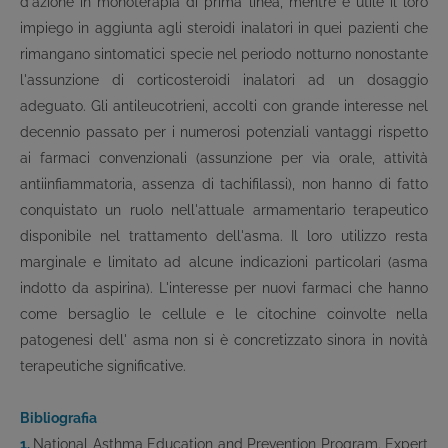
d'azione in monoterapia di prima linea, mentre è utile il loro
impiego in aggiunta agli steroidi inalatori in quei pazienti che
rimangano sintomatici specie nel periodo notturno nonostante
l'assunzione di corticosteroidi inalatori ad un dosaggio
adeguato. Gli antileucotrieni, accolti con grande interesse nel
decennio passato per i numerosi potenziali vantaggi rispetto
ai farmaci convenzionali (assunzione per via orale, attività
antiinfiammatoria, assenza di tachifilassi), non hanno di fatto
conquistato un ruolo nell'attuale armamentario terapeutico
disponibile nel trattamento dell'asma. Il loro utilizzo resta
marginale e limitato ad alcune indicazioni particolari (asma
indotto da aspirina). L'interesse per nuovi farmaci che hanno
come bersaglio le cellule e le citochine coinvolte nella
patogenesi dell' asma non si è concretizzato sinora in novità
terapeutiche significative.
Bibliografia
1.
National Asthma Education and Prevention Program. Expert