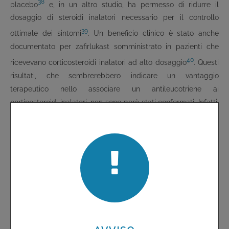
38
placebo
e, in un altro studio, ha permesso di ridurre il
dosaggio di steroidi inalatori necessario per il controllo
39
ottimale dei sintomi
. Un beneficio clinico è stato anche
documentato per zafirlukast somministrato in pazienti che
40
ricevevano corticosteroidi inalatori ad alto dosaggio
. Questi
risultati, che sembrerebbero indicare un vantaggio
terapeutico nello associare un antileucotriene ai
corticosteroidi inalatori, non sono però stati confermati. Infatti,
in un recente studio clinico, il montelukast, utilizzato come
terapia addizionale in pazienti con asma cronico persistente
da moderato a grave in trattamento con corticosteroidi
inalatori da soli o associati a beta
2
-agonisti a lunga durata
d'azione, e/o steroidi sistemici, e/o teofillina, non ha fornito un
miglioramento significativo dei sintomi, della frequenza del
ricorso ai beta
2
-agonisti a breve durata d'azione e dei
41
parametri di funzionalità respiratoria rispetto al placebo
.
Una possibile indicazione "di nicchia", la più plausibile, di