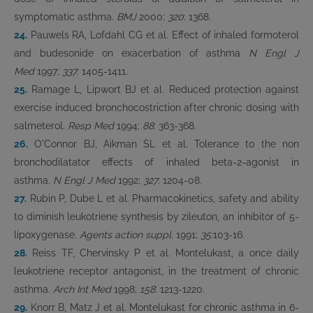
symptomatic asthma.
BMJ
2000;
320
: 1368.
24.
Pauwels RA, Lofdahl CG et al. Effect of inhaled formoterol
and budesonide on exacerbation of asthma
N Engl J
Med
1997;
337
: 1405-1411.
25.
Ramage L, Lipwort BJ et al. Reduced protection against
exercise induced bronchocostriction after chronic dosing with
salmeterol.
Resp Med
1994;
88
: 363-368.
26.
O'Connor BJ, Aikman SL et al. Tolerance to the non
bronchodilatator effects of inhaled beta-2-agonist in
asthma.
N Engl J Med
1992;
327
: 1204-08.
27.
Rubin P, Dube L et al. Pharmacokinetics, safety and ability
to diminish leukotriene synthesis by zileuton, an inhibitor of 5-
lipoxygenase.
Agents action suppl
. 1991;
35:
103-16.
28.
Reiss TF, Chervinsky P et al. Montelukast, a once daily
leukotriene receptor antagonist, in the treatment of chronic
asthma.
Arch Int Med
1998;
158
: 1213-1220.
29.
Knorr B, Matz J et al. Montelukast for chronic asthma in 6-