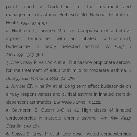
panel report 2. Guide-Lines for the treatment and
management of asthma. Bethesda Md: National Institute of
Health 1997: 97-4051.
2.
Haahtela T, Jarvinen M et al. Comparison of a beta-2-
agonist, terbutaline, with an inhaled corticosteroid,
budesonide, in newly detected asthma.
N Engl J
Med
1991;
325
: 388.
3.
Chervinsky P, Van As A et al. Fluticasone propionate aerosol
for the treatment of adult with mild to moderate asthma.
J
Allergy Clin Immunol
1994;
94
: 676.
4.
Juniper EF, Kline PA et al. Long term effect budesonide on
airway responsiveness and clinical asthma in inhaled steroid-
dependent asthmatics.
Eur Resp J
1990;
3
: 1122.
5.
Salmeron S, Guenn J-C et al. High doses of inhaled
corticosteroids in instable chronic asthma.
Am Rev Resp
Dis
1989;
140
: 167.
6.
Suissa S, Ernst P et al. Low dose inhaled corticosteroids