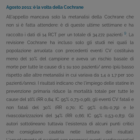
Agosto 2011: è la volta della Cochrane
All'appello mancava solo la metanalisi della Cochrane che
non si è fatta attendere: è di queste ultime settimane e ha
9
raccolto i dati di 14 RCT per un totale di 34.272 pazienti
. La
revisione Cochrane ha incluso solo gli studi nei quali la
popolazione arruolata con precedenti eventi CV costituiva
meno del 10% del campione e aveva un rischio basale di
morte per tutte le cause di 1 su 100 pazienti/ anno (più basso
rispetto alle altre metanalisi in cui variava da 1,4 a 1,7 per 100
pazienti/anno). I risultati indicano che l'impiego delle statine in
prevenzione primaria riduce la mortalità totale per tutte le
cause del 16% (RR 0,84; IC 95% 0,73-0,96), gli eventi CV fatali e
non fatali del 30% (RR 0,70; IC 95% 0,61-0,79) e le
rivascolarizzazioni del 34% (RR 0,66; IC 95% 0,53-0,83). Gli
autori sottolineano tuttavia l'esistenza di alcuni punti critici
che consigliano cautela nelle lettura dei risultati.