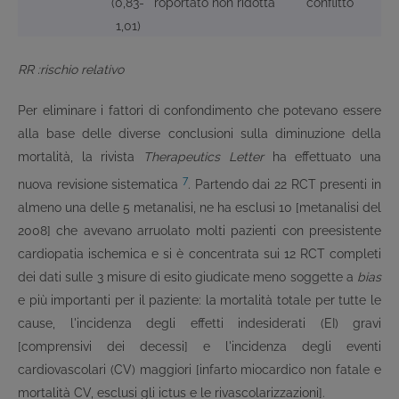
(0,83-
roportato
non ridotta
conflitto
1,01)
RR :rischio relativo
Per eliminare i fattori di confondimento che potevano essere
alla base delle diverse conclusioni sulla diminuzione della
mortalità, la rivista
Therapeutics Letter
ha effettuato una
7
nuova revisione sistematica
. Partendo dai 22 RCT presenti in
almeno una delle 5 metanalisi, ne ha esclusi 10 [metanalisi del
2008] che avevano arruolato molti pazienti con preesistente
cardiopatia ischemica e si è concentrata sui 12 RCT completi
dei dati sulle 3 misure di esito giudicate meno soggette a
bias
e più importanti per il paziente: la mortalità totale per tutte le
cause, l'incidenza degli effetti indesiderati (EI) gravi
[comprensivi dei decessi] e l'incidenza degli eventi
cardiovascolari (CV) maggiori [infarto miocardico non fatale e
mortalità CV, esclusi gli ictus e le rivascolarizzazioni].