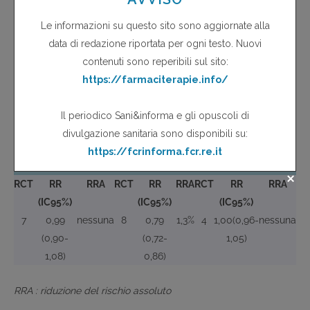
conclude che la diminuzione della mortalità attribuita alle
statine in prevenzione primaria è frutto di bias e in mancanza
di un beneficio documentato l'uso di statine in pazienti senza
precedenti eventi cardiovascolari rappresenta un cattivo uso
delle limitate risorse economiche.
Tabella 3.
Analisi dopo esclusione di 4 RCT con elevato rischio
di
bias
Mortalità
Eventi CV
Totale EI gravi
maggiori
RCT
RR
RRA
RCT
RR
RRA
RCT
RR
RRA
(IC95%)
(IC95%)
(IC95%)
7
0,99
nessuna
8
0,79
1,3%
4
1,00(0,96-
nessuna
(0,90-
(0,72-
1,05)
1,08)
0,86)
RRA : riduzione del rischio assoluto