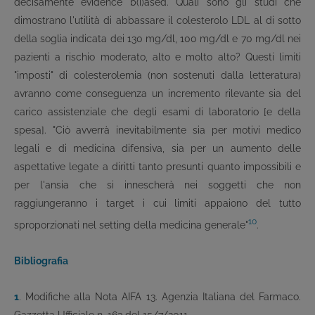
decisamente evidence b(i)ased. Quali sono gli studi che
dimostrano l'utilità di abbassare il colesterolo LDL al di sotto
della soglia indicata dei 130 mg/dl, 100 mg/dl e 70 mg/dl nei
pazienti a rischio moderato, alto e molto alto? Questi limiti
"imposti" di colesterolemia (non sostenuti dalla letteratura)
avranno come conseguenza un incremento rilevante sia del
carico assistenziale che degli esami di laboratorio [e della
spesa]. "Ciò avverrà inevitabilmente sia per motivi medico
legali e di medicina difensiva, sia per un aumento delle
aspettative legate a diritti tanto presunti quanto impossibili e
per l'ansia che si innescherà nei soggetti che non
raggiungeranno i target i cui limiti appaiono del tutto
10
sproporzionati nel setting della medicina generale"
.
Bibliografia
1
. Modifiche alla Nota AIFA 13. Agenzia Italiana del Farmaco.
Gazzetta Ufficiale n. 163 del 15/7/2011.