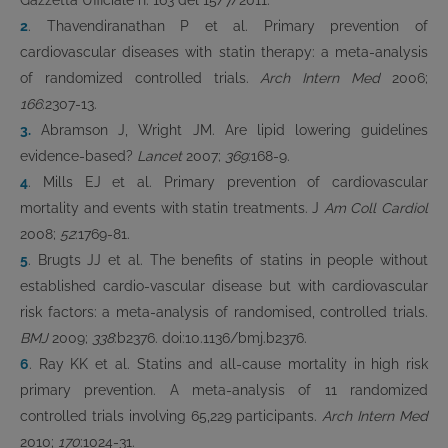
2
. Thavendiranathan P et al. Primary prevention of
cardiovascular diseases with statin therapy: a meta-analysis
of randomized controlled trials.
Arch Intern Med
2006;
166
:2307-13.
3.
Abramson J, Wright JM. Are lipid lowering guidelines
evidence-based?
Lancet
2007;
369
:168-9.
4
. Mills EJ et al. Primary prevention of cardiovascular
mortality and events with statin treatments. J
Am Coll Cardiol
2008;
52
:1769-81.
5
. Brugts JJ et al. The benefits of statins in people without
established cardio-vascular disease but with cardiovascular
risk factors: a meta-analysis of randomised, controlled trials.
BMJ
2009;
338
:b2376. doi:10.1136/bmj.b2376.
6
. Ray KK et al. Statins and all-cause mortality in high risk
primary prevention. A meta-analysis of 11 randomized
controlled trials involving 65,229 participants.
Arch Intern Med
2010;
170
:1024-31.