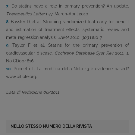
7
. Do statins have a role in primary prevention? An update.
Therapeutics Letter
n77. March-April 2010.
8
. Bassler D et al. Stopping randomized trial early for benefit
and estimation of treatment effects: systematic review and
meta-regression analysis.
JAMA
2010;
303
:1180-7.
9
. Taylor F et al. Statins for the primary prevention of
cardiovascular disease.
Cochrane Database Syst Rev
2011;
1
.
No CD004816.
10
. Puccetti L. La modifica della Nota 13 è evidence based?
www.pillole.org.
Data di Redazione 06/2011
NELLO STESSO NUMERO DELLA RIVISTA