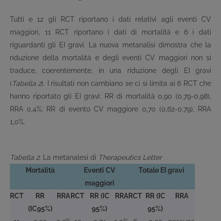
Tutti e 12 gli RCT riportano i dati relativi agli eventi CV
maggiori, 11 RCT riportano i dati di mortalità e 6 i dati
riguardanti gli EI gravi. La nuova metanalisi dimostra che la
riduzione della mortalità e degli eventi CV maggiori non si
traduce, coerentemente, in una riduzione degli EI gravi
(
Tabella 2
). I risultati non cambiano se ci si limita ai 6 RCT che
hanno riportato gli EI gravi: RR di mortalità 0,90 (0,79-0,98),
RRA 0,4%; RR di evento CV maggiore 0,70 (0,62-0,79), RRA
1,0%.
Tabella 2
. La metanalesi di
Therapeutics Letter
Mortalità
Eventi CV
Totale EI gravi
maggiori
RCT
RR
RRA
RCT
RR
(IC
RRA
RCT
RR
(IC
RRA
(IC95%)
95%)
95%)