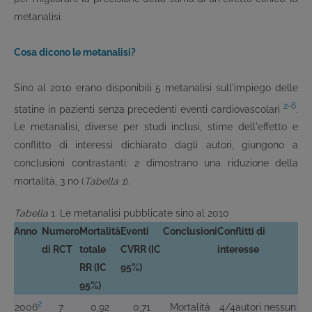
metanalisi.
Cosa dicono le metanalisi?
Sino al 2010 erano disponibili 5 metanalisi sull'impiego delle
2
-
6
statine in pazienti senza precedenti eventi cardiovascolari
.
Le metanalisi, diverse per studi inclusi, stime dell'effetto e
conflitto di interessi dichiarato dagli autori, giungono a
conclusioni contrastanti: 2 dimostrano una riduzione della
mortalità, 3 no (
Tabella 1
).
Tabella
1. Le metanalisi pubblicate sino al 2010
Anno
Numero
Mortalità
Eventi
Conclusioni
Conflitti di
di RCT
totale
CV
RR (IC
interesse
RR (IC
95%)
95%)
2
2006
7
0,92
0,71
Mortalità
4/4autori nessun