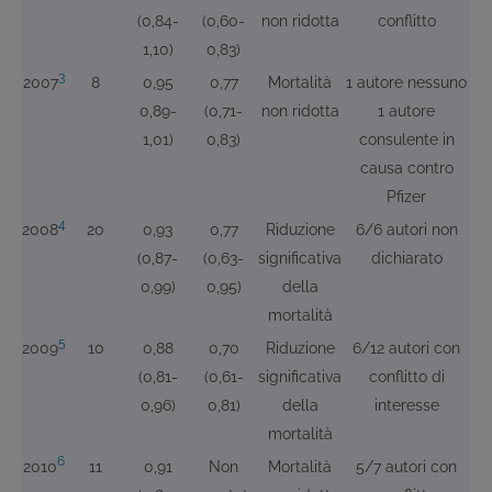
(0,84-
(0,60-
non ridotta
conflitto
1,10)
0,83)
3
2007
8
0,95
0,77
Mortalità
1 autore nessuno
0,89-
(0,71-
non ridotta
1 autore
1,01)
0,83)
consulente in
causa contro
Pfizer
4
2008
20
0,93
0,77
Riduzione
6/6 autori non
(0,87-
(0,63-
significativa
dichiarato
0,99)
0,95)
della
mortalità
5
2009
10
0,88
0,70
Riduzione
6/12 autori con
(0,81-
(0,61-
significativa
conflitto di
0,96)
0,81)
della
interesse
mortalità
6
2010
11
0,91
Non
Mortalità
5/7 autori con