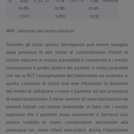
11
9,93
0,3%
12
0,74
1,0%
6
0,99
nessuna
(0,86-
(0,68-
(0,96-
1,00)
0,80)
1,03)
RRA : riduzione del rischio assoluto
Secondo gli autori questa discrepanza può essere spiegata
dalla presenza di altri fattori di confondimento. Poiché le
statine riducono in misura prevedibile il colesterolo e i medici
conoscevano il profilo lipidico dei pazienti, è molto probabile
che nei 12 RCT l'assegnazione del trattamento sia avvenuta in
aperto. L'assenza di cecità può aver influenzato la decisione
dei medici di sottoporre o meno il paziente ad una procedura
di rivascolarizzazione. Il minor numero di rivascolarizzazioni nei
pazienti trattati con statine (imputabile al fatto che i medici
sapevano che il paziente stava assumendo il farmaco) può
essersi tradotto in meno complicazioni secondarie alla
procedura (es. meno infarti miocardici). Anche l'interruzione