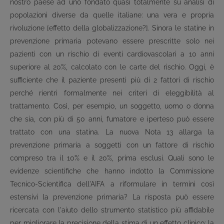
nostro paese ad uno fondato quasi totalmente su analisi di
popolazioni diverse da quelle italiane: una vera e propria
rivoluzione [effetto della globalizzazione?]. Sinora le statine in
prevenzione primaria potevano essere prescritte solo nei
pazienti con un rischio di eventi cardiovascolari a 10 anni
superiore al 20%, calcolato con le carte del rischio. Oggi, è
sufficiente che il paziente presenti più di 2 fattori di rischio
perché rientri formalmente nei criteri di eleggibilità al
trattamento. Così, per esempio, un soggetto, uomo o donna
che sia, con più di 50 anni, fumatore e iperteso può essere
trattato con una statina. La nuova Nota 13 allarga la
prevenzione primaria a soggetti con un fattore di rischio
compreso tra il 10% e il 20%, prima esclusi. Quali sono le
evidenze scientifiche che hanno indotto la Commissione
Tecnico-Scientifica dell'AIFA a riformulare in termini così
estensivi la prevenzione primaria? La risposta può essere
ricercata con l'aiuto dello strumento statistico più affidabile
per migliorare la precisione della stima di un effetto clinico: la