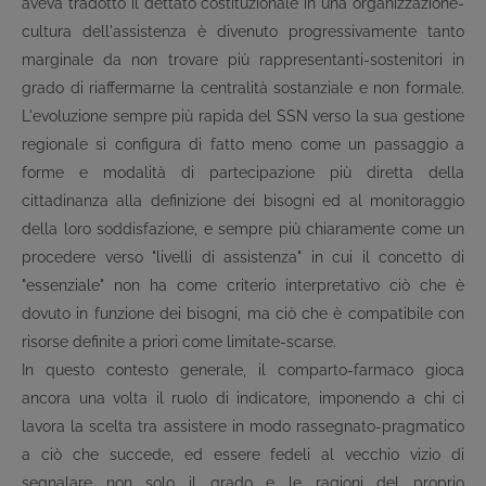
aveva tradotto il dettato costituzionale in una organizzazione-
cultura dell'assistenza è divenuto progressivamente tanto
marginale da non trovare più rappresentanti-sostenitori in
grado di riaffermarne la centralità sostanziale e non formale.
L'evoluzione sempre più rapida del SSN verso la sua gestione
regionale si configura di fatto meno come un passaggio a
forme e modalità di partecipazione più diretta della
cittadinanza alla definizione dei bisogni ed al monitoraggio
della loro soddisfazione, e sempre più chiaramente come un
procedere verso "livelli di assistenza" in cui il concetto di
"essenziale" non ha come criterio interpretativo ciò che è
dovuto in funzione dei bisogni, ma ciò che è compatibile con
risorse definite a priori come limitate-scarse.
In questo contesto generale, il comparto-farmaco gioca
ancora una volta il ruolo di indicatore, imponendo a chi ci
lavora la scelta tra assistere in modo rassegnato-pragmatico
a ciò che succede, ed essere fedeli al vecchio vizio di
segnalare non solo il grado e le ragioni del proprio