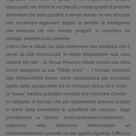
disaccordo, ma anche le nicchie più o meno grandi di pratiche
alternative che sono possibili, e perciò dovute: se non altro per
non accelerare-aggravare troppo la perdita di intelligenza
che minaccia chi, non avendo progetti, si concentra sui
dettagli, dimenticando l'insieme.
L'anno che si chiude ha visto confermare una tendenza che è
ormai da tutti riconosciuta: le novità terapeutiche reali sono
sempre più rare - la
Revue Prescrire
chiude ancora una volta
senza assegnare la sua "Pillola d'oro" - ; i farmaci ammessi
alla rimborsabilità hanno come caratteristica più innovativa
quella della sproporzione tra la rilevanza clinica ed il costo -
la "nuova" insulina potrebbe meritare una menzione d'onore -;
le categorie di farmaci che più rapidamente avevano scalato
in nome della innovatività le classifiche dei consumi ­ dagli
psicofarmaci ai farmaci broncopolmonari/antiasmatici ­
subiscono nella letteratura internazionale un
ridimensionamento pesante sia per quanto riguarda l'efficacia