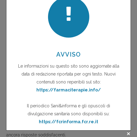
Non importano tanto i risultati tecnico-scientifici (anche se
sarebbero molto importanti, originali, probabilmente "unici"
anche a livello conoscitivo, anche sulla scena internazionale):
si trattava di una strategia culturale e metodologica
potenzialmente molto innovativa, perché provava a collegare
prescrizioni, storie assistenziali, costi, con una priorità di
attenzione sugli "esiti" e non sulle prestazioni. Quale ne è la
valutazione? Perché non renderne conto? Per ciò che ha
funzionato, e ciò che non si è potuto produrre; per restituire
alla collettività una promessa di trasparenza; per non subire la
logica di progetti che hanno come obiettivo quello della
immagine, e non della condivisione dei problemi; per avere
materiale concreto su cui discutere tra i tanti interlocutori che,
in modo diverso nei diversi progetti, sono stati coinvolti; per
ricordarsi che l'assistenza deve essere ricerca (e
rendicontazione puntuale) ogni volta che i problemi non hanno
ancora risposte soddisfacenti.