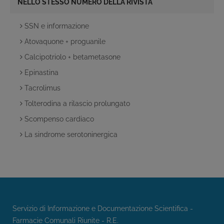
NELLO STESSO NUMERO DELLA RIVISTA
SSN e informazione
Atovaquone + proguanile
Calcipotriolo + betametasone
Epinastina
Tacrolimus
Tolterodina a rilascio prolungato
Scompenso cardiaco
La sindrome serotoninergica
Servizio di Informazione e Documentazione Scientifica -
Farmacie Comunali Riunite - R.E.