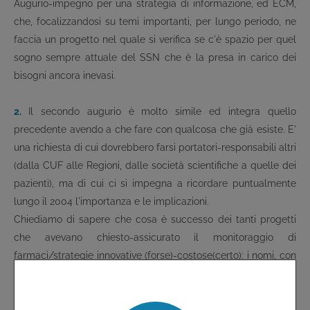
Augurio-impegno per una strategia di informazione, ed ECM,
che, focalizzandosi su temi importanti, per lungo periodo, ne
faccia un progetto nel quale si verifica se c'è spazio per quel
sogno sempre attuale del SSN che è la presa in carico dei
bisogni ancora inevasi.
2.
Il secondo augurio è molto simile ed integra quello
precedente avendo a che fare con qualcosa che già esiste. E'
una richiesta di cui dovrebbero farsi portatori-responsabili altri
(dalla CUF alle Regioni, dalle società scientifiche a quelle dei
pazienti), ma di cui ci si impegna a ricordare puntualmente
lungo il 2004 l'importanza e le implicazioni.
Chiediamo di sapere che cosa è successo dei tanti progetti
che avevano chiesto-assicurato il monitoraggio di
farmaci/strategie innovative (forse)-costose(certo): i nomi, con
o senza acronimo, sono tanto noti da appartenere quasi al
mito: IMPROVE, CRONOS, Interferone-Sclerosi Multipla,
ANTARES, glitazoni..