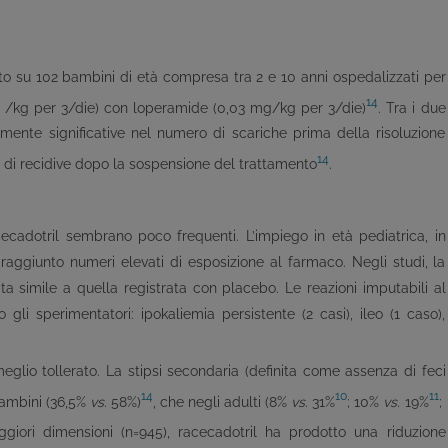
o su 102 bambini di età compresa tra 2 e 10 anni ospedalizzati per
14
mg /kg per 3/die) con loperamide (0,03 mg/kg per 3/die)
. Tra i due
mente significative nel numero di scariche prima della risoluzione
14
so di recidive dopo la sospensione del trattamento
.
cecadotril sembrano poco frequenti. L’impiego in età pediatrica, in
 raggiunto numeri elevati di esposizione al farmaco. Negli studi, la
ta simile a quella registrata con placebo. Le reazioni imputabili al
li sperimentatori: ipokaliemia persistente (2 casi), ileo (1 caso),
eglio tollerato. La stipsi secondaria (definita come assenza di feci
14
10
11
bambini (36,5%
vs.
58%)
, che negli adulti (8%
vs.
31%
; 10%
vs.
19%
;
ggiori dimensioni (n=945), racecadotril ha prodotto una riduzione