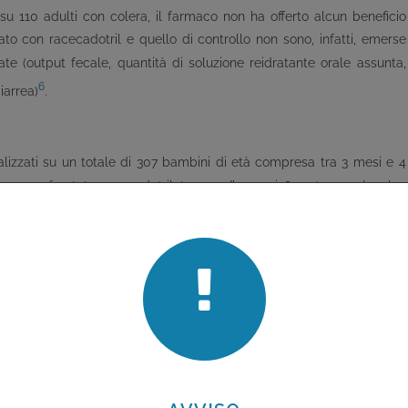
u 110 adulti con colera, il farmaco non ha offerto alcun beneficio
tato con racecadotril e quello di controllo non sono, infatti, emerse
zate (output fecale, quantità di soluzione reidratante orale assunta,
6
iarrea)
.
ealizzati su un totale di 307 bambini di età compresa tra 3 mesi e 4
anno confrontato racecadotril (1,5 mg/kg ogni 8 ore) con placebo,
7
,
8
 orale
. L’effetto del trattamento sulla durata dell’ospedalizzazione
8 ore è risultato significativamente inferiore nel gruppo trattato con
7
,
8
ello trattato con placebo (331 g/kg e 170 g/kg)
. La quantità di
7
,
8
edia della diarrea sono risultate anch’esse inferiori
. Nel primo
 con racecadotril contro 72 ore (gruppo rotavirus positivo) e 52 ore
 veniva giudicata risolta dopo 2 scariche di feci normali o in assenza
mbini dai 3 mesi ai 3 anni di età, il gruppo trattato con racecadotril