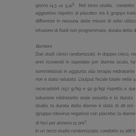
5
giorno (4,3
vs.
5,4)
. Nel terzo studio, condotto s
aggiuntivo rispetto al placebo: tra il gruppo trat
differenze in nessuna delle misure di esito utiliz
infusione di fluidi non programmata, durata della d
Bambini
Due studi clinici randomizzati, in doppio cieco, r
anni ricoverati in ospedale per diarrea acuta, h
somministrati in aggiunta alla terapia reidratante
non è stato valutato. L’output fecale totale nelle 4
racecadotril (157 g/kg e 92 g/kg) rispetto a qu
soluzione reidratante orale assunta e la durata m
studio, la durata della diarrea è stata di 28 ore
(gruppo rotavirus negativo) con placebo; la diarrea
7
di feci per almeno 12 ore
.
In un terzo studio randomizzato, condotto su 166 ba