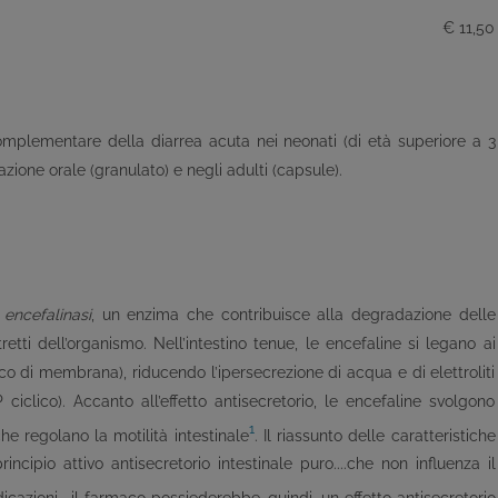
€ 11,50
mplementare della diarrea acuta nei neonati (di età superiore a 3
zione orale (granulato) e negli adulti (capsule).
a
encefalinasi
, un enzima che contribuisce alla degradazione delle
retti dell’organismo. Nell’intestino tenue, le encefaline si legano ai
co di membrana), riducendo l’ipersecrezione di acqua e di elettroliti
ciclico). Accanto all’effetto antisecretorio, le encefaline svolgono
1
he regolano la motilità intestinale
. Il riassunto delle caratteristiche
ncipio attivo antisecretorio intestinale puro....che non influenza il