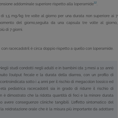
12
stensione addominale superiore rispetto alla loperamide
.
 di 1,5 mg/kg tre volte al giorno per una durata non superiore ai 7
 momento del giorno,seguita da una capsula tre volte al giorno,
iù di 7 giorni.
a con racecadotril è circa doppio rispetto a quello con loperamide.
egli studi condotti negli adulti e in bambini (da 3 mesi a 10 anni)
nuito l’output fecale e la durata della diarrea, con un profilo di
(controindicata sotto i 4 anni per il rischio di megacolon tossico ed
tà pediatrica racecadotril sia in grado di ridurre il rischio di
n è dimostrato che la ridotta quantità di feci e la minore durata
o avere conseguenze cliniche tangibili. L’effetto sintomatico del
 la reidratazione orale che è la misura più importante da adottare