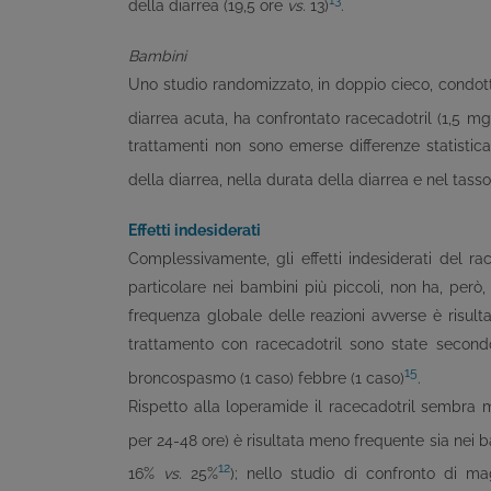
della diarrea (19,5 ore
vs.
13)
.
Bambini
Uno studio randomizzato, in doppio cieco, condott
diarrea acuta, ha confrontato racecadotril (1,5 
trattamenti non sono emerse differenze statistica
della diarrea, nella durata della diarrea e nel tas
Effetti indesiderati
Complessivamente, gli effetti indesiderati del ra
particolare nei bambini più piccoli, non ha, però,
frequenza globale delle reazioni avverse è risulta
trattamento con racecadotril sono state secondo g
15
broncospasmo (1 caso) febbre (1 caso)
.
Rispetto alla loperamide il racecadotril sembra m
per 24-48 ore) è risultata meno frequente sia nei 
12
16%
vs.
25%
); nello studio di confronto di ma