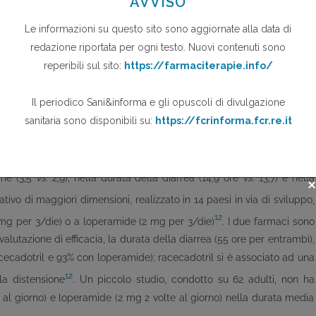
i un minor numero di visite mediche in 7 giorni rispetto a quello
ppo racecadotril si è associato anche ad una riduzione significativa
9
arrea, senza differenza nell’aumento di peso al giorno 7
.
esunta origine infettiva è terminata dopo circa 2 giorni nei 37 adulti
 ore, poi seguiti da 300 mg sino a risoluzione) e nei 32 trattati con
10
guiti da 4 mg sino a risoluzione)
. In un altro RCT in doppio cieco
 racecadotril (100 mg 3 volte al giorno) e quello loperamide (2 mg
che (3,5
vs.
2,9), nella durata della diarrea (14,9 ore
vs.
13,7) e nella
tivo di maggiori dimensioni, realizzato in 14 paesi in via di sviluppo,
12
 mg per 3/die) o a loperamide (2 mg per 3/die)
. I due farmaci sono
valutazione di efficacia, la durata della diarrea (55 ore per entrambi),
ecadotril e 93% con loperamide); racecadotril si è associato ad una
12
la distensione
. Un piccolo studio, condotto su 62 adulti, non ha
e al giorno) e loperamide (2 mg 2 volte al giorno) nella durata media