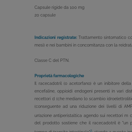
Capsule rigide da 100 mg
20 capsule
Indicazioni registrate:
Trattamento sintomatico co
mesi) e nei bambini in concomitanza con la reidrata
Classe C del PTN.
Proprietà farmacologiche
Il racecadotril (o acetorfano) è un inibitore dell
encefaline, oppioidi endogeni presenti in vari dist
recettori d (che mediano lo scambio idroelettroliti
(conseguente ad una riduzione dei livelli di AMP 
un’azione antiperistaltica agendo sui recettori m c
del prodotto sostiene che il racecadotril è "un pri
2