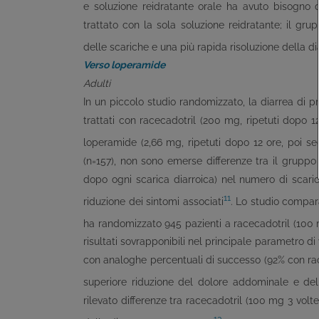
e soluzione reidratante orale ha avuto bisogno d
trattato con la sola soluzione reidratante; il gru
delle scariche e una più rapida risoluzione della di
Verso loperamide
Adulti
In un piccolo studio randomizzato, la diarrea di pr
trattati con racecadotril (200 mg, ripetuti dopo 12
loperamide (2,66 mg, ripetuti dopo 12 ore, poi se
(n=157), non sono emerse differenze tra il gruppo
dopo ogni scarica diarroica) nel numero di scari
11
riduzione dei sintomi associati
. Lo studio compara
ha randomizzato 945 pazienti a racecadotril (100
risultati sovrapponibili nel principale parametro di 
con analoghe percentuali di successo (92% con rac
superiore riduzione del dolore addominale e del
rilevato differenze tra racecadotril (100 mg 3 volt
13