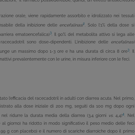
icazioni, il farmaco possiederebbe, quindi, un effetto antisecretorio
zione orale, viene rapidamente assorbito e idrolizzato nei tessuti
2
onsabile della inibizione delle
encefalinasi
. Solo l’1% della dose si
3
barriera ematoencefalica)
. Il 90% del metabolita attivo si lega alle
 racecadotril sono dose-dipendenti. L’inibizione delle
encefalinasi
3
giunge un massimo dopo 1-3 ore e ha una durata di circa 8 ore
. Il
attivi prevalentemente con le urine, in misura inferiore con le feci.
ato l’efficacia del racecadotril in adulti con diarrea acuta. Nel primo,
inistrato alla dose iniziale di 200 mg, seguiti da 100 mg dopo ogni
4
 nel ridurre la durata media della diarrea (3,4 giorni
vs
. 4,4)
. Nel
al giorno) ha ridotto in modo significativo il peso medio delle feci
99 g con placebo) e il numero di scariche diarroiche dopo il primo