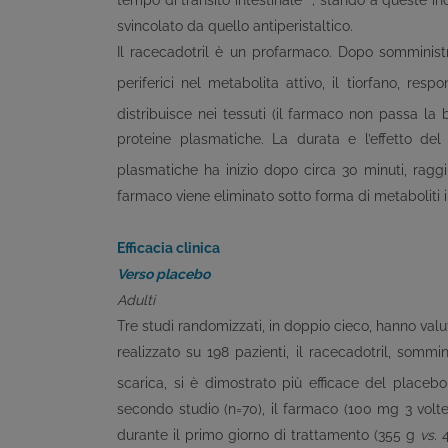
tempo di transito intestinale"
; stando a queste ind
svincolato da quello antiperistaltico.
Il racecadotril è un profarmaco. Dopo somministra
periferici nel metabolita attivo, il tiorfano, resp
distribuisce nei tessuti (il farmaco non passa la 
proteine plasmatiche. La durata e l’effetto del
plasmatiche ha inizio dopo circa 30 minuti, rag
farmaco viene eliminato sotto forma di metaboliti in
Efficacia clinica
Verso placebo
Adulti
Tre studi randomizzati, in doppio cieco, hanno valut
realizzato su 198 pazienti, il racecadotril, somm
scarica, si è dimostrato più efficace del placebo
secondo studio (n=70), il farmaco (100 mg 3 volte 
durante il primo giorno di trattamento (355 g
vs.
4