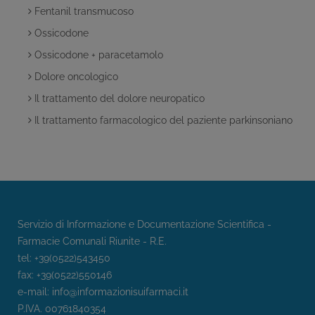
Fentanil transmucoso
Ossicodone
Ossicodone + paracetamolo
Dolore oncologico
Il trattamento del dolore neuropatico
Il trattamento farmacologico del paziente parkinsoniano
Servizio di Informazione e Documentazione Scientifica -
Farmacie Comunali Riunite - R.E.
tel: +39(0522)543450
fax: +39(0522)550146
e-mail:
info@informazionisuifarmaci.it
P.IVA. 00761840354