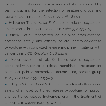
management of cancer pain. A survey of strategies used by
pain physicians for the selection of analgesic drugs and
routes of administration.
Cancer
1995;
76
:1283-93.
7.
Heiskanen T and Kalso E. Controlled-release oxycodone
and morphine in cancer related pain.
Pain
1997;
73
:37-45.
8.
Bruera E et al. Randomized, double-blind, cross-over trial
comparing safety and efficacy of oral controlled-release
oxycodone with controlled-release morphine in patients with
cancer pain
. J Clin Oncol
1998;
16
:3222-9.
9.
Mucci-Russo P et al. Controlled-release oxycodone
compared with controlled-release morphine in the treatment
of cancer pain: a randomized, double-blind, parallel-group
study.
Eur J Pain
1998;
2
:239-49.
10.
Hagen NA and Babul N. Comparative clinical efficacy and
safety of a novel controlled-release oxycodone formulation
and controlled-release hydromorphone in the treatment of
cancer pain.
Cancer
1997;
79
:1428-37.