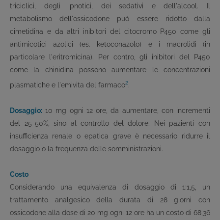
triciclici, degli ipnotici, dei sedativi e dell'alcool. Il
metabolismo dell'ossicodone può essere ridotto dalla
cimetidina e da altri inibitori del citocromo P450 come gli
antimicotici azolici (es. ketoconazolo) e i macrolidi (in
particolare l'eritromicina). Per contro, gli inibitori del P450
come la chinidina possono aumentare le concentrazioni
2
plasmatiche e l'emivita del farmaco
.
Dosaggio:
10 mg ogni 12 ore, da aumentare, con incrementi
del 25-50%, sino al controllo del dolore. Nei pazienti con
insufficienza renale o epatica grave è necessario ridurre il
dosaggio o la frequenza delle somministrazioni.
Costo
Considerando una equivalenza di dosaggio di 1:1,5, un
trattamento analgesico della durata di 28 giorni con
ossicodone alla dose di 20 mg ogni 12 ore ha un costo di 68,36