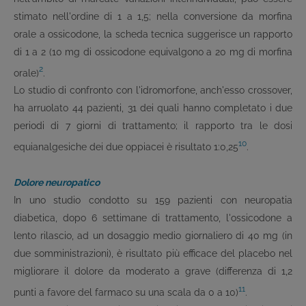
stimato nell'ordine di 1 a 1,5; nella conversione da morfina
orale a ossicodone, la scheda tecnica suggerisce un rapporto
di 1 a 2 (10 mg di ossicodone equivalgono a 20 mg di morfina
2
orale)
.
Lo studio di confronto con l'idromorfone, anch'esso crossover,
ha arruolato 44 pazienti, 31 dei quali hanno completato i due
periodi di 7 giorni di trattamento; il rapporto tra le dosi
10
equianalgesiche dei due oppiacei è risultato 1:0,25
.
Dolore neuropatico
In uno studio condotto su 159 pazienti con neuropatia
diabetica, dopo 6 settimane di trattamento, l'ossicodone a
lento rilascio, ad un dosaggio medio giornaliero di 40 mg (in
due somministrazioni), è risultato più efficace del placebo nel
migliorare il dolore da moderato a grave (differenza di 1,2
11
punti a favore del farmaco su una scala da 0 a 10)
.