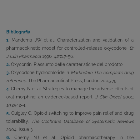
Bibliografia
1.
Mandema JW et al. Characterization and validation of a
pharmacokinetic model for controlled-release oxycodone.
Br
J Clin Pharmacol
1996;
42
:747-56.
2.
Oxycontin. Riassunto delle caratteristiche del prodotto.
3.
Oxycodone hydrochloride in
Martindale The complete drug
reference
. The Pharmaceutical Press, London 2005:75.
4.
Cherny N et al. Strategies to manage the adverse effects of
oral morphine: an evidence-based report.
J Clin Oncol
2001;
19
:2542-4.
5.
Quigley C. Opioid switching to improve pain relief and drug
tolerability.
The Cochrane Database of Systematic Reviews
2004. Issue 3.
6.
Cherny NJ et al. Opioid pharmacotherapy in the