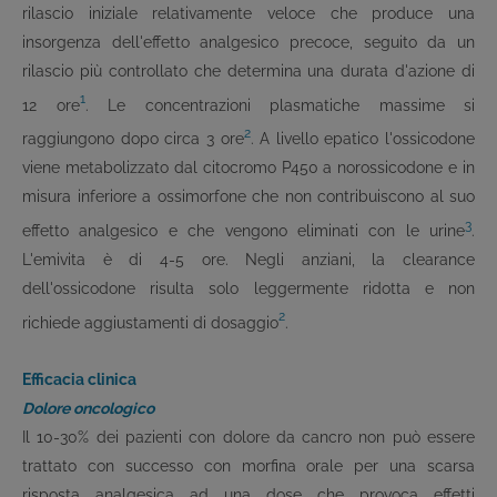
rilascio iniziale relativamente veloce che produce una
insorgenza dell'effetto analgesico precoce, seguito da un
rilascio più controllato che determina una durata d'azione di
1
12 ore
. Le concentrazioni plasmatiche massime si
2
raggiungono dopo circa 3 ore
. A livello epatico l'ossicodone
viene metabolizzato dal citocromo P450 a norossicodone e in
misura inferiore a ossimorfone che non contribuiscono al suo
3
effetto analgesico e che vengono eliminati con le urine
.
L'emivita è di 4-5 ore. Negli anziani, la clearance
dell'ossicodone risulta solo leggermente ridotta e non
2
richiede aggiustamenti di dosaggio
.
Efficacia clinica
Dolore oncologico
Il 10-30% dei pazienti con dolore da cancro non può essere
trattato con successo con morfina orale per una scarsa
risposta analgesica ad una dose che provoca effetti