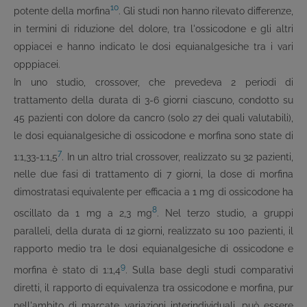
10
potente della morfina
. Gli studi non hanno rilevato differenze,
in termini di riduzione del dolore, tra l'ossicodone e gli altri
oppiacei e hanno indicato le dosi equianalgesiche tra i vari
opppiacei.
In uno studio, crossover, che prevedeva 2 periodi di
trattamento della durata di 3-6 giorni ciascuno, condotto su
45 pazienti con dolore da cancro (solo 27 dei quali valutabili),
le dosi equianalgesiche di ossicodone e morfina sono state di
7
1:1,33-1:1,5
. In un altro trial crossover, realizzato su 32 pazienti,
nelle due fasi di trattamento di 7 giorni, la dose di morfina
dimostratasi equivalente per efficacia a 1 mg di ossicodone ha
8
oscillato da 1 mg a 2,3 mg
. Nel terzo studio, a gruppi
paralleli, della durata di 12 giorni, realizzato su 100 pazienti, il
rapporto medio tra le dosi equianalgesiche di ossicodone e
9
morfina è stato di 1:1,4
. Sulla base degli studi comparativi
diretti, il rapporto di equivalenza tra ossicodone e morfina, pur
nell'ambito di marcate variazioni interindividuali, può essere