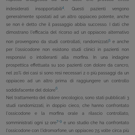
4
indesiderati insopportabili
. Questi pazienti vengono
generalmente spostati ad un altro oppiaceo potente, anche
se non è detto che il passaggio abbia successo. I dati che
dimostrano l'efficacia del ricorso ad un oppiaceo alternativo
5
non provengono da studi controllati, randomizzati
e anche
per l'ossicodone non esistono studi clinici in pazienti non
responsivi o intolleranti alla morfina. In una indagine
prospettica effettuata su 100 pazienti con dolore da cancro,
nel 20% dei casi si sono resi necessari 2 o più passaggi da un
oppiaceo ad un altro prima di raggiungere un controllo
6
soddisfacente del dolore
.
Nel trattamento del dolore oncologico, sono stati pubblicati 3
studi randomizzati, in doppio cieco, che hanno confrontato
l'ossicodone e la morfina orale a rilascio controllato,
7
-
9
somministrati ogni 12 ore
e uno studio che ha confrontato
l'ossicodone con l'idromorfone, un oppiaceo 7,5 volte circa più