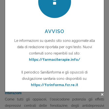
comprendono stitichezza, nausea e/o vomito (25-30% dei
pazienti), sedazione, giramenti di testa e prurito. Le reazioni
avverse sono tipiche degli oppiacei forti e, tranne la
stitichezza (che può essere trattata con lassativi adeguati),
tendono a diminuire col passare del tempo.
Avvertenze
Le compresse di
Oxycontin
vanno deglutite intere e non
devono essere frantumate o masticate. Questa avvertenza
appare particolarmente importante dal momento che
l'assunzione di compresse rotte produce un rapido rilascio del
principio attivo e l'assorbimento di una dose potenzialmente
2
,
3
letale di ossicodone
.
Interazioni
Come tutti gli oppiacei, l'ossicodone potenzia gli effetti
depressivi centrali delle fenotiazine, degli antidepressivi