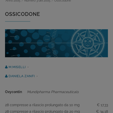
Anno 2005
/
Numero 3 del 2005
/
Ossicodone
OSSICODONE
M.MISELLI
DANIELA ZANFI
Oxycontin
Mundipharma Pharmaceuticals
28 compresse a rilascio prolungato da 10 mg
€ 17,33
28 compresse a rilascio prolungato da 20 mg
€ 34,18