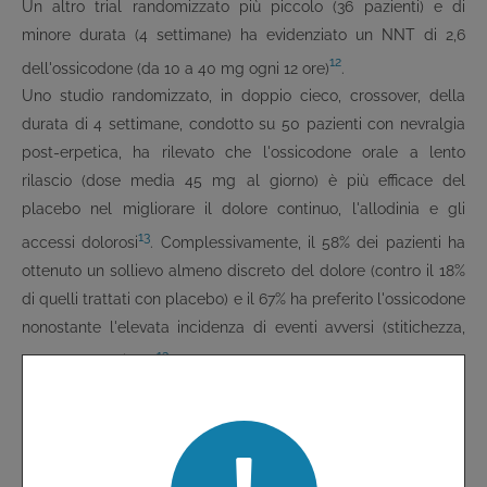
Un altro trial randomizzato più piccolo (36 pazienti) e di
minore durata (4 settimane) ha evidenziato un NNT di 2,6
12
dell'ossicodone (da 10 a 40 mg ogni 12 ore)
.
Uno studio randomizzato, in doppio cieco, crossover, della
durata di 4 settimane, condotto su 50 pazienti con nevralgia
post-erpetica, ha rilevato che l'ossicodone orale a lento
rilascio (dose media 45 mg al giorno) è più efficace del
placebo nel migliorare il dolore continuo, l'allodinia e gli
13
accessi dolorosi
. Complessivamente, il 58% dei pazienti ha
ottenuto un sollievo almeno discreto del dolore (contro il 18%
di quelli trattati con placebo) e il 67% ha preferito l'ossicodone
nonostante l'elevata incidenza di eventi avversi (stitichezza,
13
nausea, sedazione)
.
Effetti indesiderati
Gli effetti indesiderati dell'ossicodone a rilascio controllato
sono gli stessi della morfina orale per incidenza e tipologia e