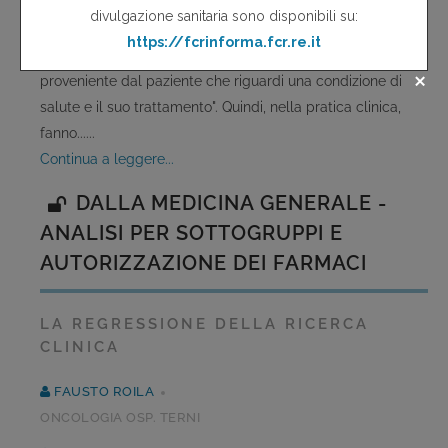
Patient-Reported Outcomes (PRO) estensivamente come
"any report coming from patients about a health condition
and its treatment" vale a dire "qualsiasi informazione
proveniente dal paziente che riguardi una condizione di
salute e il suo trattamento". Quindi, nella pratica clinica,
fanno......
continua a leggere...
DALLA MEDICINA GENERALE -
ANALISI PER SOTTOGRUPPI E
AUTORIZZAZIONE DEI FARMACI
LA REGRESSIONE DELLA RICERCA
CLINICA
FAUSTO ROILA
ONCOLOGIA OSP. TERNI