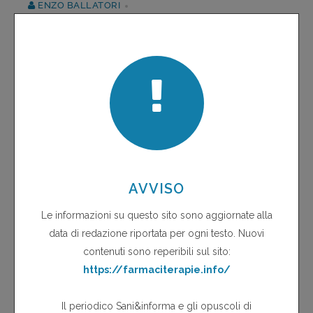
ENZO BALLATORI
SPINETOLI, ASCOLI PICENO
Dati di costo-efficacia sono formalmente richiesti dalle
autorità regolatorie e dalle agenzie di rimborso di molti
paesi, ma la Farmacoeconomia non ha ancora il ruolo che
ci si attendeva dovesse ricoprire. Nelle decisioni sulla
rimborsabilità dei farmaci, per rendere comparabili i vari
settori della Medicina, è necessario che......
continua a leggere...
DALLA MEDICINA GENERALE -
QUALITÀ DI VITA: PRO-SIT!
ENZO BALLATORI SPINETOLI
ASCOLI PICENO
La Food and Drug Administration (FDA) ha definito i