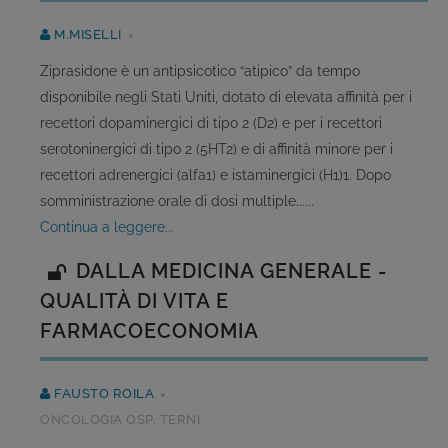
M.MISELLI
Ziprasidone è un antipsicotico “atipico” da tempo
disponibile negli Stati Uniti, dotato di elevata affinità per i
recettori dopaminergici di tipo 2 (D2) e per i recettori
serotoninergici di tipo 2 (5HT2) e di affinità minore per i
recettori adrenergici (alfa1) e istaminergici (H1)1. Dopo
somministrazione orale di dosi multiple......
continua a leggere...
DALLA MEDICINA GENERALE -
QUALITÀ DI VITA E
FARMACOECONOMIA
FAUSTO ROILA
ONCOLOGIA OSP. TERNI