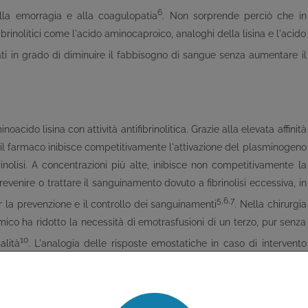
6
alla emorragia e alla coagulopatia
. Non sorprende perciò che in
fibrinolitici come l'acido aminocaproico, analoghi della lisina e l'acido
strati in grado di diminuire il fabbisogno di sangue senza aumentare il
acido lisina con attività antifibrinolitica. Grazie alla elevata affinità
, il farmaco inibisce competitivamente l'attivazione del plasminogeno
rinolisi. A concentrazioni più alte, inibisce non competitivamente la
revenire o trattare il sanguinamento dovuto a fibrinolisi eccessiva, in
5,6,7
 la prevenzione e il controllo dei sanguinamenti
. Nella chirurgia
amico ha ridotto la necessità di emotrasfusioni di un terzo, pur senza
10
alità
. L'analogia delle risposte emostatiche in caso di intervento
ne di uno studio randomizzato, su un'ampia casistica e con misure di
ogia stradale, il primo nel suo genere.