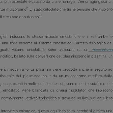
ficano in ospedale è causato da una emorragia. L'emorragia gioca un
2
ienze multiorgano
. E' stato calcolato che tra le persone che muoiono
3
di circa 600.000 decessi
.
aggiori, inducono le stesse risposte emostatiche e in entrambe le
a una sfida estrema al sistema emostatico. L'arresto fisiologico del
uato volume circolatorio sono assicurati da un
meccanismo
brinolitico, basato sulla conversione del plasminogeno in plasmina, un
vare il meccanismo. La plasmina viene prodotta anche in seguito ad
tore tissutale del plasminogeno e da un meccanismo mediato dalla
geno, presenti in molte cellule e tessuti, sono quelli tessutali e quelli
smi emostatici viene bilanciata da diversi modulatori che inibiscono
ormalmente l'attività fibrinolitica si trova ad un livello di equilibrio
ntervento chirurgico, questo equilibrio salta perché si genera una