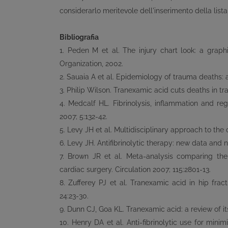
considerarlo meritevole dell'inserimento della list
Bibliografia
1. Peden M et al. The injury chart look: a graph
Organization, 2002.
2. Sauaia A et al. Epidemiology of trauma deaths: 
3. Philip Wilson. Tranexamic acid cuts deaths in tr
4. Medcalf HL. Fibrinolysis, inflammation and r
2007; 5:132-42.
5. Levy JH et al. Multidisciplinary approach to th
6. Levy JH. Antifibrinolytic therapy: new data and
7. Brown JR et al. Meta-analysis comparing the 
cardiac surgery. Circulation 2007; 115:2801-13.
8. Zufferey PJ et al. Tranexamic acid in hip frac
24:23-30.
9. Dunn CJ, Goa KL. Tranexamic acid: a review of it
10. Henry DA et al. Anti-fibrinolytic use for min