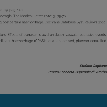
 2009, pag. 140.
orragia. The Medical Letter 2010; 34:75-76.
ting postpartum haemorrhage. Cochrane Database Syst Reviews 2010,
ators. Effects of tranexamic acid on death, vascular occlusive events,
gnificant haemorrhage (CRASH-2): a randomised, placebo-controlled
Stefano Cagliano
Pronto Soccorso, Ospedale di Viterbo