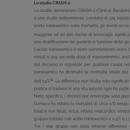
Lo studio CRASH-2
Lo studio, denominato CRASH-2 (Clinical Randomisa
è uno studio indipendente, condotto in 274 ospedal
acido tranexamico sulla mortalità, gli eventi occlu
maggiore ed ad alto rischio di emorragia significat
una stratificazione dei pazienti in funzione della gr
L'acido tranexamico è stato somministrato entro 8 
minuti e una seconda dose di mantenimento, anch'e
dal decesso in ospedale per qualsiasi causa nell
tranexamico ha diminuito la mortalità totale dal 
14
dell'1,5%
. La differenza non risulta solo significa
pratica si traduce in una vita salvata ogni 60 pazien
Nello specifico, i decessi per emorragia sono pass
farmaco ha ridotto la mortalità di circa 1/6 senza a
fatali e non fatali, (ictus, infarto miocardico, emb
gruppo trattato con acido tranexamico e 0,5% e 1,
Tra i due gruppi non sono emerse differenze ne