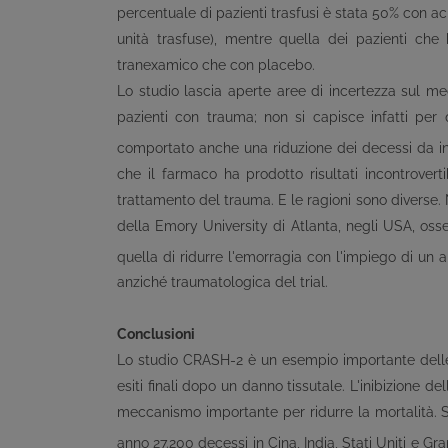
percentuale di pazienti trasfusi è stata 50% con 
unità trasfuse), mentre quella dei pazienti che 
tranexamico che con placebo.
Lo studio lascia aperte aree di incertezza sul me
pazienti con trauma; non si capisce infatti per
comportato anche una riduzione dei decessi da in
che il farmaco ha prodotto risultati incontrovert
trattamento del trauma. E le ragioni sono diverse. 
della Emory University di Atlanta, negli USA, osse
quella di ridurre l'emorragia con l'impiego di un ant
anziché traumatologica del trial.
Conclusioni
Lo studio CRASH-2 è un esempio importante delle c
esiti finali dopo un danno tissutale. L'inibizione 
meccanismo importante per ridurre la mortalità. Su
anno 27.200 decessi in Cina, India, Stati Uniti e 