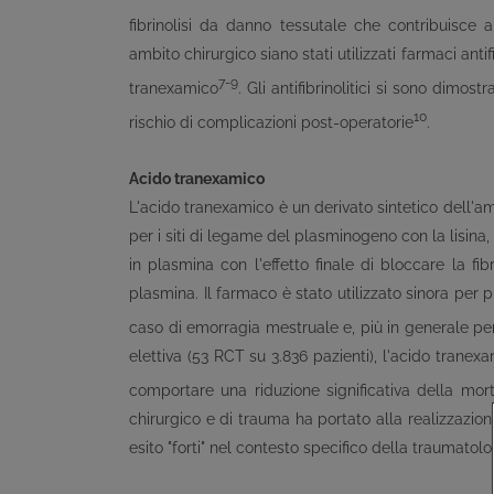
fibrinolisi da danno tessutale che contribuisce 
ambito chirurgico siano stati utilizzati farmaci anti
7-9
tranexamico
. Gli antifibrinolitici si sono dimo
10
rischio di complicazioni post-operatorie
.
Acido tranexamico
L'acido tranexamico è un derivato sintetico dell'amino
per i siti di legame del plasminogeno con la lisina
in plasmina con l'effetto finale di bloccare la fib
plasmina. Il farmaco è stato utilizzato sinora per p
caso di emorragia mestruale e, più in generale per
elettiva (53 RCT su 3.836 pazienti), l'acido tranex
comportare una riduzione significativa della mort
chirurgico e di trauma ha portato alla realizzazio
esito "forti" nel contesto specifico della traumatol