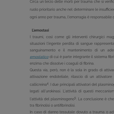
Circa un terzo delle morti per trauma che si veri
ruolo prioritario anche nel determinare le insuffic
ogni anno per trauma, l'emorragia è responsabile 
L'emostasi
I traumi, così come gli interventi chirurgici m
situazioni l'ingente perdita di sangue rappresent
sanguinamento e il mantenimento di un adeg
emostatico
di cui è parte integrante il sistema fi
enzima che dissolve i coaguli di fibrina.
Questa via, però, non è la sola in grado di atti
attivazione endoteliale, rilascio di un attiva
4
callicreina
. I due principali attivatori del plasmino
legati all'urokinasi. L'attività di questi meccani
5
l'attività del plasminogeno
. La conclusione è che n
tra fibrinolisi o antifibrinolisi.
In caso di danno tessutale dovuto a trauma o ad i