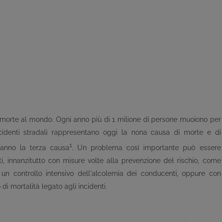
di morte al mondo. Ogni anno più di 1 milione di persone muoiono per
ncidenti stradali rappresentano oggi la nona causa di morte e di
1
ranno la terza causa
. Un problema così importante può essere
ti, innanzitutto con misure volte alla prevenzione del rischio, come
i o un controllo intensivo dell'alcolemia dei conducenti, oppure con
o di mortalità legato agli incidenti.