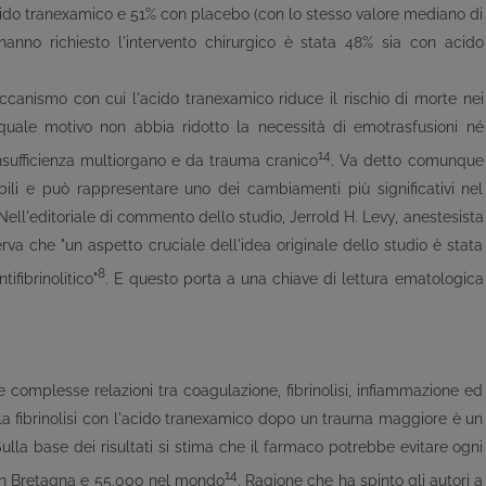
acido tranexamico e 51% con placebo (con lo stesso valore mediano di
hanno richiesto l'intervento chirurgico è stata 48% sia con acido
ccanismo con cui l'acido tranexamico riduce il rischio di morte nei
 quale motivo non abbia ridotto la necessità di emotrasfusioni né
14
sufficienza multiorgano e da trauma cranico
. Va detto comunque
ibili e può rappresentare uno dei cambiamenti più significativi nel
Nell'editoriale di commento dello studio, Jerrold H. Levy, anestesista
rva che "un aspetto cruciale dell'idea originale dello studio è stata
8
ifibrinolitico"
. E questo porta a una chiave di lettura ematologica
omplesse relazioni tra coagulazione, fibrinolisi, infiammazione ed
della fibrinolisi con l'acido tranexamico dopo un trauma maggiore è un
lla base dei risultati si stima che il farmaco potrebbe evitare ogni
14
Gran Bretagna e 55.000 nel mondo
. Ragione che ha spinto gli autori a