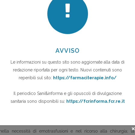
tion of an Antifibrinolytic in Significant Hemorrhage-2 consortium),
i di 40 Paesi. Ha valutato l'esito della somministrazione precoce di
sivi vascolari e il fabbisogno di sangue in 20.211 pazienti con trauma
14
iva o con emorragia significativa in atto
. Lo studio non prevedeva
avità della loro condizione clinica.
ore dall'incidente stradale in una prima dose di carico di 1 g in 10
ssa da 1 g, infusa in 8 ore. L'end point primario era rappresentato
e 4 settimane successive al ricovero. Rispetto al placebo, l'acido
16% al 14,5%, corrispondente ad una riduzione del rischio assoluto
tiva dal punto di vista statistico, ma clinicamente molto importante: in
ti trattati.
ati da 574 con placebo (5,7%) a 489 (4,9%) con acido tranexamico. Il
umentare i rischi trombotici; l'incidenza di eventi occlusivi vascolari,
olia polmonare, TVP) è risultata rispettivamente pari a 0,3% e 1,4% nel
5% nel gruppo trattato con placebo.
lla necessità di emotrasfusioni e nel ricorso alla chirurgia; la