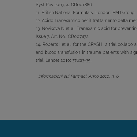
Syst Rev 2007; 4: CD001886.
11. British National Formulary. London, BMJ Group,
12. Acido Tranexamico per il trattamento della men
13. Novikova N et al. Tranexamic acid for preven
Issue 7. Art. No.: CD007872.
14. Roberts I et al. for the CRASH- 2 trial collabor
and blood transfusion in trauma patients with si
trial. Lancet 2010; 376:23-35.
Informazioni sui Farmaci, Anno 2010, n. 6