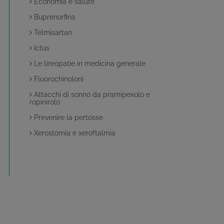
Economia e salute
Buprenorfina
Telmisartan
Ictus
Le tireopatie in medicina generale
Fluorochinoloni
Attacchi di sonno da pramipexolo e
ropinirolo
Prevenire la pertosse
Xerostomia e xeroftalmia