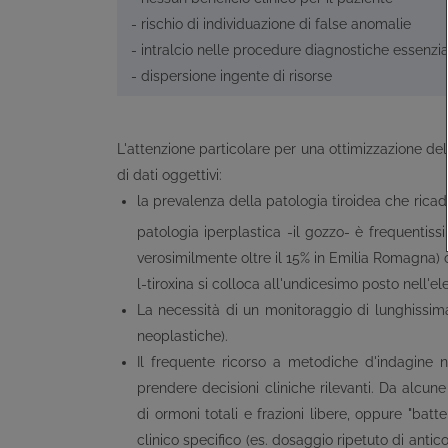
- rischio di individuazione di false anomalie
- intralcio nelle procedure diagnostiche essenzia
- dispersione ingente di risorse
L'attenzione particolare per una ottimizzazione del
di dati oggettivi:
la prevalenza della patologia tiroidea che ricad
patologia iperplastica -il gozzo- è frequentiss
verosimilmente oltre il 15% in Emilia Romagna)
l-tiroxina si colloca all'undicesimo posto nell'e
La necessità di un monitoraggio di lunghissima
neoplastiche).
Il frequente ricorso a metodiche d'indagine 
prendere decisioni cliniche rilevanti. Da alcun
di ormoni totali e frazioni libere, oppure "batt
clinico specifico (es. dosaggio ripetuto di antic