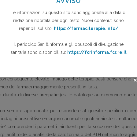
li
 monitoraggio della cura di base delle tireopatie deriva da una serie
e nell'area di intervento del medico di medicina generale (es. la sola
8
ima
e colpisce circa il 9-10% della popolazione generale in Italia e
 con conseguente elevato impiego delle terapie: basti pensare che la
lenco dei farmaci maggiormente prescritti in Italia.
 durata di diverse tireopatie (es. le patologie autoimmuni o quelle
non sempre appropriate per rispondere al quesito specifico o per
e indagini prescrittive emergono anomalie quali richieste simultanee
erie" comprendenti parametri ininfluenti per la soluzione del quesito
orpi antitiroidei o analisi della calcitonina o del PTH nel monitoraggio