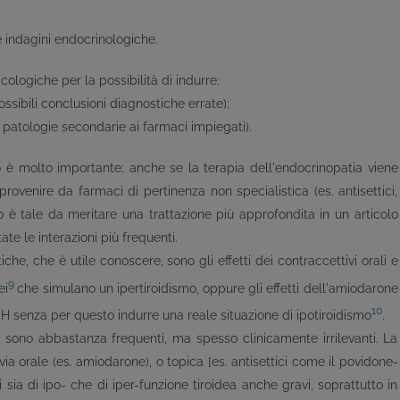
e indagini endocrinologiche.
ologiche per la possibilità di indurre:
ossibili conclusioni diagnostiche errate);
li patologie secondarie ai farmaci impiegati).
o è molto importante; anche se la terapia dell'endocrinopatia viene
provenire da farmaci di pertinenza non specialistica (es. antisettici,
o è tale da meritare una trattazione più approfondita in un articolo
ate le interazioni più frequenti.
he, che è utile conoscere, sono gli effetti dei contraccettivi orali e
9
ei
che simulano un ipertiroidismo, oppure gli effetti dell'amiodarone
10
 senza per questo indurre una reale situazione di ipotiroidismo
.
e sono abbastanza frequenti, ma spesso clinicamente irrilevanti. La
ia orale (es. amiodarone), o topica [es. antisettici come il povidone-
 sia di ipo- che di iper-funzione tiroidea anche gravi, soprattutto in