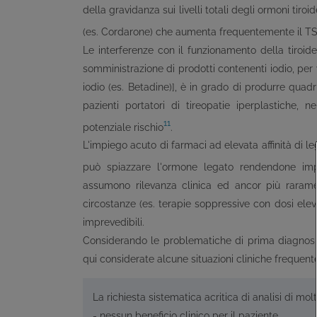
della gravidanza sui livelli totali degli ormoni tiroid
(es. Cordarone) che aumenta frequentemente il TSH
Le interferenze con il funzionamento della tiroid
somministrazione di prodotti contenenti iodio, per v
iodio (es. Betadine)], è in grado di produrre quadri
pazienti portatori di tireopatie iperplastiche, 
11
potenziale rischio
.
L'impiego acuto di farmaci ad elevata affinità di l
può spiazzare l'ormone legato rendendone impr
assumono rilevanza clinica ed ancor più raramen
circostanze (es. terapie soppressive con dosi elevat
imprevedibili.
Considerando le problematiche di prima diagnosi 
qui considerate alcune situazioni cliniche frequen
La richiesta sistematica acritica di analisi di mol
- nessun beneficio clinico per il paziente