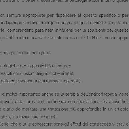
 durata di diverse tireopatie (es. le patologie autoimmuni o quelle
non sempre appropriate per rispondere al quesito specifico o per
e indagini prescrittive emergono anomalie quali richieste simultanee
erie" comprendenti parametri ininfluenti per la soluzione del quesito
orpi antitiroidei o analisi della calcitonina o del PTH nel monitoraggio
e indagini endocrinologiche.
ologiche per la possibilità di indurre:
ossibili conclusioni diagnostiche errate);
li patologie secondarie ai farmaci impiegati).
o è molto importante; anche se la terapia dell'endocrinopatia viene
provenire da farmaci di pertinenza non specialistica (es. antisettici,
o è tale da meritare una trattazione più approfondita in un articolo
ate le interazioni più frequenti.
he, che è utile conoscere, sono gli effetti dei contraccettivi orali e