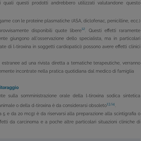
nei quali questi prodotti andrebbero utilizzati valutandone questo
egame con le proteine plasmatiche (ASA, diclofenac, penicilline, ecc.)
12
ovvisamente disponibili quote libere
. Questi effetti raramente
te giungono all'osservazione dello specialista, ma in particolari
e di l-tiroxina in soggetti cardiopatici) possono avere effetti clinici
estranee ad una rivista diretta a tematiche terapeutiche, verranno
temente incontrate nella pratica quotidiana dal medico di famiglia
nitoraggio
te sulla somministrazione orale della l-tiroxina sodica sintetica
13,14
ne animale o della d-tiroxina è da considerarsi obsoleto
.
a 5 e da 20 mcg) è da riservarsi alla preparazione alla scintigrafia o
fetti da carcinoma e a poche altre particolari situazioni cliniche di