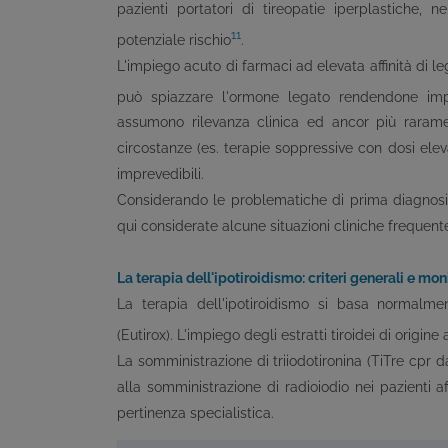
pazienti portatori di tireopatie iperplastiche, 
11
potenziale rischio
.
L'impiego acuto di farmaci ad elevata affinità di l
può spiazzare l'ormone legato rendendone impr
assumono rilevanza clinica ed ancor più raramen
circostanze (es. terapie soppressive con dosi elevat
imprevedibili.
Considerando le problematiche di prima diagnosi 
qui considerate alcune situazioni cliniche frequen
La terapia dell'ipotiroidismo: criteri generali e mo
La terapia dell'ipotiroidismo si basa normalmen
(Eutirox). L'impiego degli estratti tiroidei di origi
La somministrazione di triiodotironina (TiTre cpr d
alla somministrazione di radioiodio nei pazienti af
pertinenza specialistica.