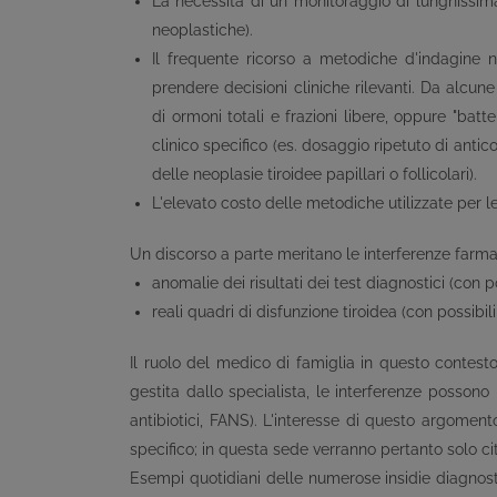
La necessità di un monitoraggio di lunghissima
neoplastiche).
Il frequente ricorso a metodiche d'indagine 
prendere decisioni cliniche rilevanti. Da alcun
di ormoni totali e frazioni libere, oppure "batt
clinico specifico (es. dosaggio ripetuto di antic
delle neoplasie tiroidee papillari o follicolari).
L'elevato costo delle metodiche utilizzate per l
Un discorso a parte meritano le interferenze farmac
anomalie dei risultati dei test diagnostici (con p
reali quadri di disfunzione tiroidea (con possibi
Il ruolo del medico di famiglia in questo contest
gestita dallo specialista, le interferenze possono 
antibiotici, FANS). L'interesse di questo argoment
specifico; in questa sede verranno pertanto solo cit
Esempi quotidiani delle numerose insidie diagnostic