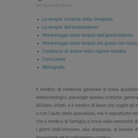
CEVEAS MODENA
Le terapie croniche delle tireopatie
Le terapie dell'ipotiroidismo
Monitoraggio della terapia dell'ipertiroidismo
Monitoraggio della terapia del gozzo non tossic
Comparsa di dolore nella regione tiroidea
Conclusioni
Bibliografia
Il medico di medicina generale si trova quotidia
endocrinologici, patologie spesso croniche, gener
All'inizio, infatti, è il medico di base che coglie g
o con l'aiuto dello specialista, ma è soprattutto n
che il medico di famiglia si trova nella necessità 
i giorni (dall'infezione, alla dispepsia, al banale 
inquadrate ed in trattamento cronico.