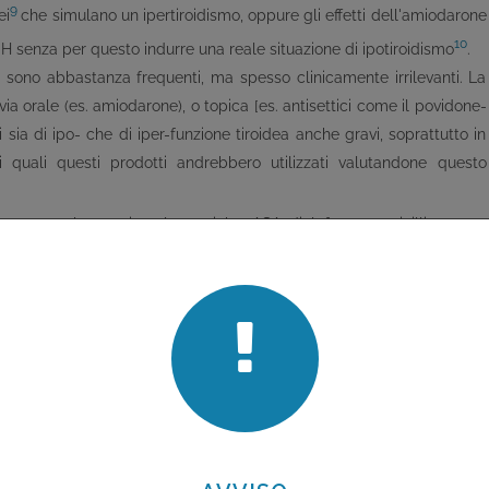
9
ei
che simulano un ipertiroidismo, oppure gli effetti dell'amiodarone
10
 senza per questo indurre una reale situazione di ipotiroidismo
.
e sono abbastanza frequenti, ma spesso clinicamente irrilevanti. La
ia orale (es. amiodarone), o topica [es. antisettici come il povidone-
 sia di ipo- che di iper-funzione tiroidea anche gravi, soprattutto in
nei quali questi prodotti andrebbero utilizzati valutandone questo
egame con le proteine plasmatiche (ASA, diclofenac, penicilline, ecc.)
12
ovvisamente disponibili quote libere
. Questi effetti raramente
te giungono all'osservazione dello specialista, ma in particolari
e di l-tiroxina in soggetti cardiopatici) possono avere effetti clinici
estranee ad una rivista diretta a tematiche terapeutiche, verranno
temente incontrate nella pratica quotidiana dal medico di famiglia
teplici parametri si traduce in: