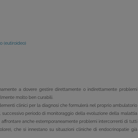
o (eutiroideo)
namente a dovere gestire ­direttamente o indirettamente­ problemi
almente molto ben curabili.
li elementi clinici per la diagnosi che formulerà nel proprio ambulatorio
el successivo periodo di monitoraggio della evoluzione della malattia
di affrontare anche estemporaneamente problemi intercorrenti di tutti
dolore), che si innestano su situazioni cliniche di endocrinopatie già