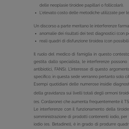
delle neoplasie tiroidee papillari o follicolari).
L'elevato costo delle metodiche utilizzate per l
Un discorso a parte meritano le interferenze farmac
anomalie dei risultati dei test diagnostici (con p
reali quadri di disfunzione tiroidea (con possibi
Il ruolo del medico di famiglia in questo contest
gestita dallo specialista, le interferenze possono 
antibiotici, FANS). L'interesse di questo argoment
specifico; in questa sede verranno pertanto solo cit
Esempi quotidiani delle numerose insidie diagnostic
della gravidanza sui livelli totali degli ormoni tiroid
(es. Cordarone) che aumenta frequentemente il TSH
Le interferenze con il funzionamento della tiroid
somministrazione di prodotti contenenti iodio, per v
iodio (es. Betadine)], è in grado di produrre quadri