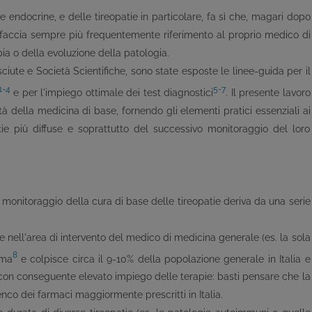
 endocrine, e delle tireopatie in particolare, fa sì che, magari dopo
 faccia sempre più frequentemente riferimento al proprio medico di
apia o della evoluzione della patologia.
sciute e Società Scientifiche, sono state esposte le linee-guida per il
1-4
5-7
e per l'impiego ottimale dei test diagnostici
. Il presente lavoro
tà della medicina di base, fornendo gli elementi pratici essenziali ai
tie più diffuse e soprattutto del successivo monitoraggio del loro
 monitoraggio della cura di base delle tireopatie deriva da una serie
e nell'area di intervento del medico di medicina generale (es. la sola
8
ima
e colpisce circa il 9-10% della popolazione generale in Italia e
 con conseguente elevato impiego delle terapie: basti pensare che la
lenco dei farmaci maggiormente prescritti in Italia.