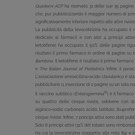
Quaderni ACP
ha riservato 31 delle sue 35 pagine
che, pur pubblicizzando il maggior numero di princ
significativamente inferiore rispetto alle altre rivist
La pubblicità della levocetirizina ha occupato il
dedicate ai farmaci) e con altri 4 principi attiv
ketotifene) ha occupato il 50% delle pagine riguar
risultato il primo farmaco in ordine di pagine su t
Bambino
. Il ketotifene è risultato il primo farmac
e
The Italian
Journal of Pediatrics
. Infine, il par
L'associazione amoxicillina+acido clavulanico è sta
pubblicitarie (1 inserzione di 2 pagine su un solo 
®
Il vaccino subtilico (
Enterogermina
) è il farmaco
su quattro delle cinque riviste, sebbene con due 
alginico+sodio carbonato acido, lattitolo, ibuprof
cinque riviste. Infine, 7 principi attivi sono stati pu
Solo 6 principi attivi (31% del totale) sono rimborsa
tra cui la levocetirizina (soggetta alla nota 89) 