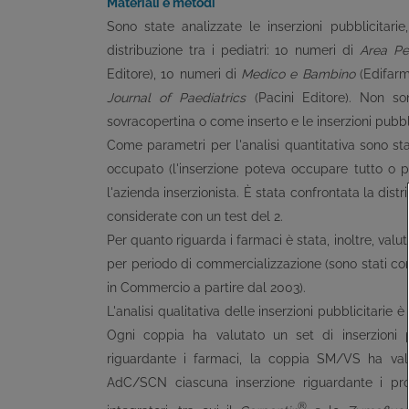
Materiali e metodi
Sono state analizzate le inserzioni pubblicitari
distribuzione tra i pediatri: 10 numeri di
Area Pe
Editore), 10 numeri di
Medico e Bambino
(Edifarm
Journal of Paediatrics
(Pacini Editore). Non s
sovracopertina o come inserto e le inserzioni pubbl
Come parametri per l'analisi quantitativa sono stati
occupato (l'inserzione poteva occupare tutto o pa
l'azienda inserzionista. È stata confrontata la distr
considerate con un test del 2.
Per quanto riguarda i farmaci è stata, inoltre, valut
per periodo di commercializzazione (sono stati co
in Commercio a partire dal 2003).
L'analisi qualitativa delle inserzioni pubblicitar
Ogni coppia ha valutato un set di inserzioni 
riguardante i farmaci, la coppia SM/VS ha valu
AdC/SCN ciascuna inserzione riguardante i prodot
®