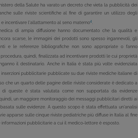
nistero della Salute ha varato un decreto che vieta la pubblicità dei
anche sulle riviste scientifiche al fine di garantire un utilizzo degli
4
tà e incentivare l'allattamento al seno materno
.
 medica di ampia diffusione hanno documentato che la qualità e
 ancora scarse, le immagini dei prodotti sono spesso ingannevoli, gli
ti e le referenze bibliografiche non sono appropriate o fanno
 procedura, quindi, finalizzata ad incentivare prodotti le cui proprietà
nganno il destinatario. Anche in Italia è stata più volte evidenziata
e inserzioni pubblicitarie pubblicate su due riviste mediche italiane di
o che un quarto delle pagine delle riviste considerate è dedicato a
te di queste è stata valutata come non supportata da evidenze
, quindi, un maggiore monitoraggio dei messaggi pubblicitari diretti ai
basata sulle evidenze. A questo scopo è stata effettuata un'analisi
rie apparse sulle cinque riviste pediatriche più diffuse in Italia al fine
e informazioni pubblicitarie a cui il medico-lettore è esposto.