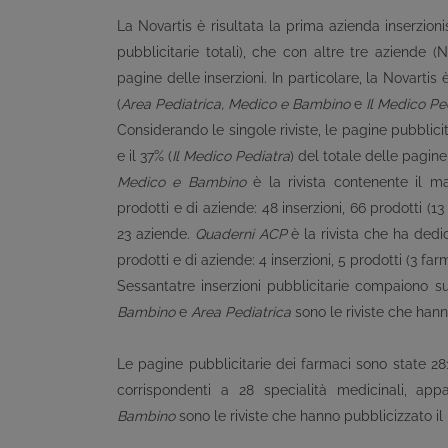
La Novartis è risultata la prima azienda inserzion
pubblicitarie totali), che con altre tre aziende
pagine delle inserzioni. In particolare, la Novartis 
(
Area Pediatrica, Medico e Bambino
e
Il Medico Pe
Considerando le singole riviste, le pagine pubblic
e il 37% (
Il Medico Pediatra
) del totale delle pagine 
Medico e Bambino
è la rivista contenente il 
prodotti e di aziende: 48 inserzioni, 66 prodotti (1
23 aziende.
Quaderni ACP
è la rivista che ha ded
prodotti e di aziende: 4 inserzioni, 5 prodotti (3 fa
Sessantatre inserzioni pubblicitarie compaiono s
Bambino
e
Area Pediatrica
sono le riviste che han
Le pagine pubblicitarie dei farmaci sono state 281
corrispondenti a 28 specialità medicinali, app
Bambino
sono le riviste che hanno pubblicizzato il 