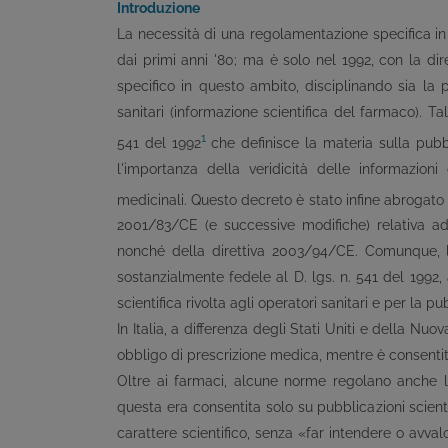
Introduzione
La necessità di una regolamentazione specifica in
dai primi anni '80; ma è solo nel 1992, con la d
specifico in questo ambito, disciplinando sia la p
sanitari (informazione scientifica del farmaco). Tal
1
541 del 1992
che definisce la materia sulla pubblic
l'importanza della veridicità delle informazioni 
medicinali. Questo decreto è stato infine abrogato d
2001/83/CE (e successive modifiche) relativa a
nonché della direttiva 2003/94/CE. Comunque, l'
sostanzialmente fedele al D. lgs. n. 541 del 1992
scientifica rivolta agli operatori sanitari e per la p
In Italia, a differenza degli Stati Uniti e della Nu
obbligo di prescrizione medica, mentre è consentit
Oltre ai farmaci, alcune norme regolano anche la
questa era consentita solo su pubblicazioni scienti
carattere scientifico, senza «far intendere o avvalo