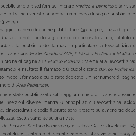
 pubblicitarie a 3 soli farmaci, mentre
Medico e Bambino
è la rivista
ipi attivi, ha riservato ai farmaci un numero di pagine pubblicitarie
e (p<0,05).
 maggior numero di pagine pubblicitarie (39 pagine, il 14% di quelle
i (paracetamolo, acido alginico+sodio carbonato acido, lattitolo e
danti la pubblicità dei farmaci. In particolare, la levocetirizina è
re riviste considerate:
Quaderni ACP
,
Il Medico
Pediatra
e
Medico e
o in ordine di pagine su
Il Medico Pediatra
(insieme alla levocetirizina)
acetamolo è risultato il farmaco più pubblicizzato su
Area Pediatrica
.
to invece il farmaco a cui è stato dedicato il minor numero di pagine
numero di
Area
Pediatrica
).
 che è stato pubblicizzato sul maggior numero di riviste: è presente
inserzioni diverse, mentre 6 principi attivi (levocetirizina, acido
ene, pimecrolimus e sodio fluoruro) sono presenti su almeno tre delle
bblicizzati esclusivamente su una rivista.
ti dal Servizio Sanitario Nazionale (5 di «classe A» e 1 di «classe H»),
e il montelukast, entrambi di recente commercializzazione nel 2005; 8