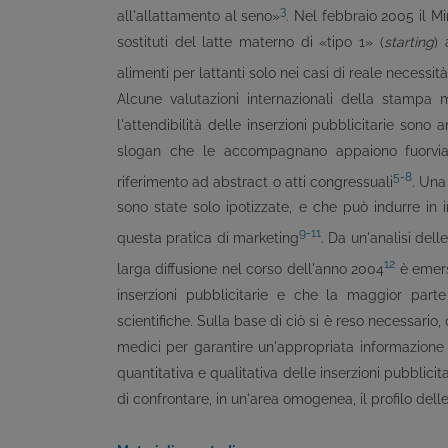
3
all'allattamento al seno»
. Nel febbraio 2005 il Mi
sostituti del latte materno di «tipo 1» (
starting
) 
alimenti per lattanti solo nei casi di reale necessi
Alcune valutazioni internazionali della stampa
l'attendibilità delle inserzioni pubblicitarie sono
slogan che le accompagnano appaiono fuorvian
5
-
8
riferimento ad abstract o atti congressuali
. Una
sono state solo ipotizzate, e che può indurre in i
9-11
questa pratica di marketing
. Da un'analisi dell
12
larga diffusione nel corso dell'anno 2004
è emers
inserzioni pubblicitarie e che la maggior par
scientifiche. Sulla base di ciò si è reso necessario
medici per garantire un'appropriata informazione 
quantitativa e qualitativa delle inserzioni pubblicita
di confrontare, in un'area omogenea, il profilo dell