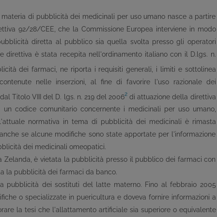
 materia di pubblicità dei medicinali per uso umano nasce a partire
irettiva 92/28/CEE, che la Commissione Europea interviene in modo
ubblicità diretta al pubblico sia quella svolta presso gli operatori
e direttiva è stata recepita nell'ordinamento italiano con il D.lgs. n.
ità dei farmaci, ne riporta i requisiti generali, i limiti e sottolinea
contenute nelle inserzioni, al fine di favorire l'uso razionale dei
2
al Titolo VIII del D. lgs. n. 219 del 2006
di attuazione della direttiva
d un codice comunitario concernente i medicinali per uso umano,
attuale normativa in tema di pubblicità dei medicinali è rimasta
, anche se alcune modifiche sono state apportate per l'informazione
ubblicità dei medicinali omeopatici.
ova Zelanda, è vietata la pubblicità presso il pubblico dei farmaci con
a la pubblicità dei farmaci da banco.
 pubblicità dei sostituti del latte materno. Fino al febbraio 2005
fiche o specializzate in puericultura e doveva fornire informazioni a
rare la tesi che l'allattamento artificiale sia superiore o equivalente