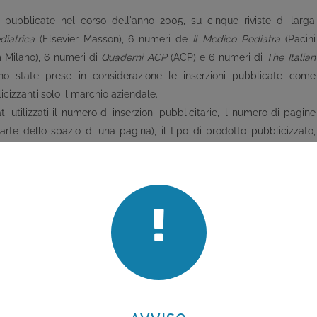
e, pubblicate nel corso dell'anno 2005, su cinque riviste di larga
diatrica
(Elsevier Masson), 6 numeri de
Il Medico Pediatra
(Pacini
 Milano), 6 numeri di
Quaderni ACP
(ACP) e 6 numeri di
The Italian
ono state prese in considerazione le inserzioni pubblicate come
icizzanti solo il marchio aziendale.
 utilizzati il numero di inserzioni pubblicitarie, il numero di pagine
rte dello spazio di una pagina), il tipo di prodotto pubblicizzato,
ibuzione delle pagine pubblicitarie per tipo di inserzione tra le riviste
ata la distribuzione per principio attivo, per classe di rimborsabilità e
nsiderati come «recenti» i farmaci con Autorizzazione all'Immissione
ie è stata effettuata da coppie di revisori (GZ/MM, SM/VS e AdC/SCN).
pubblicitarie: la coppia GZ/MM ha valutato ciascuna inserzione
tato ciascuna inserzione riguardante i parafarmaci e la coppia
ti nutrizionali per la prima infanzia (latti, biberon, alimenti e
®