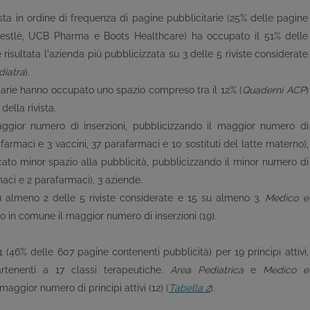
ista in ordine di frequenza di pagine pubblicitarie (25% delle pagine
 (Nestlè, UCB Pharma e Boots Healthcare) ha occupato il 51% delle
è risultata l'azienda più pubblicizzata su 3 delle 5 riviste considerate
diatra
).
itarie hanno occupato uno spazio compreso tra il 12% (
Quaderni ACP
)
della rivista.
maggior numero di inserzioni, pubblicizzando il maggior numero di
3 farmaci e 3 vaccini, 37 parafarmaci e 10 sostituti del latte materno),
icato minor spazio alla pubblicità, pubblicizzando il minor numero di
rmaci e 2 parafarmaci), 3 aziende.
u almeno 2 delle 5 riviste considerate e 15 su almeno 3.
Medico e
no in comune il maggior numero di inserzioni (19).
 (46% delle 607 pagine contenenti pubblicità) per 19 principi attivi,
artenenti a 17 classi terapeutiche.
Area Pediatrica
e
Medico e
maggior numero di principi attivi (12) (
Tabella 2
).