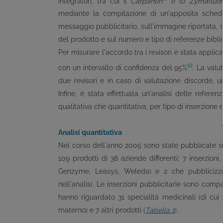
integratori, tra cui il
Carpantin
e lo
Zymafluor
mediante la compilazione di un'apposita scheda
messaggio pubblicitario, sull'immagine riportata, sul
del prodotto e sul numero e tipo di referenze biblio
Per misurare l'accordo tra i revisori è stata applica
12
con un intervallo di confidenza del 95%
. La valu
due revisori e in caso di valutazione discorde, un
Infine, è stata effettuata un'analisi delle referen
qualitativa che quantitativa, per tipo di inserzione e 
Analisi quantitativa
Nel corso dell'anno 2005 sono state pubblicate sul
109 prodotti di 38 aziende differenti; 7 inserzion
Genzyme, Leasys, Weleda) e 2 che pubblicizzav
nell'analisi. Le inserzioni pubblicitarie sono comp
hanno riguardato 31 specialità medicinali (di cui 3
materno) e 7 altri prodotti (
Tabella 1
).