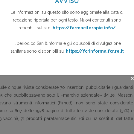
). Ciascun revisore ha valutato le inserzioni in modo autonomo
 per la raccolta di informazioni sulla forma e il contenuto del
la presenza di tabelle/grafici e di dati numerici relativi all'efficacia
grafiche citate.
ta l'analisi della concordanza con l'utilizzo della statistica Kappa (K)
tazione delle inserzioni pubblicitarie è data dal parere concorde dei
 terzo revisore indipendente ha valutato l'inserzione pubblicitaria.
ze bibliografiche citate allo scopo di valutarne la distribuzione, sia
rivista.
le cinque riviste considerate 70 inserzioni pubblicitarie riguardanti
i, 5 che pubblicizzavano solo il «marchio aziendale» (Milte, Masson,
ano strumenti informatici (Fimed), non sono state considerate
arse su 607 delle 1978 pagine di tutte le riviste considerate (31%) e
 vaccini), 71 prodotti parafarmaceutici (di cui 12 sostituti del latte