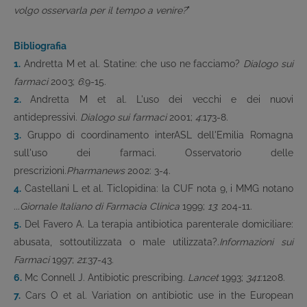
volgo osservarla per il tempo a venire?
"
Bibliografia
1.
Andretta M et al. Statine: che uso ne facciamo?
Dialogo sui
farmaci
2003;
6
:9-15.
2.
Andretta M et al. L'uso dei vecchi e dei nuovi
antidepressivi.
Dialogo sui farmaci
2001;
4
:173-8.
3.
Gruppo di coordinamento interASL dell'Emilia Romagna
sull'uso dei farmaci. Osservatorio delle
prescrizioni.
Pharmanews
2002: 3-4.
4.
Castellani L et al. Ticlopidina: la CUF nota 9, i MMG notano
...
Giornale Italiano di Farmacia Clinica
1999;
13
: 204-11.
5.
Del Favero A. La terapia antibiotica parenterale domiciliare:
abusata, sottoutilizzata o male utilizzata?.
Informazioni sui
Farmaci
1997;
21
:37-43.
6.
Mc Connell J. Antibiotic prescribing.
Lancet
1993;
341
:1208.
7.
Cars O et al. Variation on antibiotic use in the European