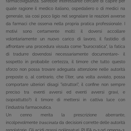
farmacovigilanza
.
Sarebbe interessante cercare di capire per
quale ragione il medico italiano, ospedaliero o di medici na
generale, sia così poco ligio nel segnalare le reazioni avverse
da farmaci che osserva nella propria pratica professionale. I
motivi sono certamente molti: il doversi accollare
volontariamente un nuovo carico di lavoro, il fastidio di
affrontare una procedura vissuta come "burocratica", la fatica
di tradurre ­dovendosi necessariamente documentare- il
sospetto in probabile certezza, il timore che tutto questo
sforzo non possa trovare adeguata attenzione nelle autorità
preposte o, al contrario, che l'iter, una volta avviato, possa
comportare ulteriori disagi "istruttori", il confine non sempre
preciso tra eventi avversi ed eventi avversi gravi, e
(soprattutto?) il timore di mettersi in cattiva luce con
l'industria farmaceutica.
Un cenno merita la prescrizione aberrante,
incolpevolmente
trascinata
da decisioni corrette delle autorità
regolatorie. Gli acidi grassi poliinsaturi, PUFA n-3 od omega-3,