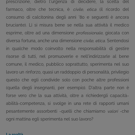
prescrizione, dietro l'urgenza di decidere, la scelta del
farmaco, oltre che tecnica, è
civile, etica
(il ricordo del
consumo di calcitonina degli anni '80 e seguenti è ancora
bruciante). Lì si misura bene se nella sua attività il medico
esprime, oltre ad una dimensione
professionale
, giocata con
diversa fortuna, anche una dimensione
civile, etica.
Sentendosi
in qualche modo coinvolto nella responsabilità di gestire
risorse di tutti, nel promuoverle e nell'indirizzarle al bene
comune, il medico, pubblico soprattutto, sperimenta nel suo
lavoro un rinforzo, quasi un raddoppio di personalità, privilegio
questo che egli condivide solo con poche altre professioni
(quella degli insegnanti, per esempio). D'altra parte non è
forse vero che la sua attività, oltre a richiedergli capacità-
abilità-competenza, si svolge in una rete di rapporti umani
pesantemente assorbenti -quelli che chiamiamo
valori
-che
ogni mattina egli sperimenta nel suo lavoro?
La realtà