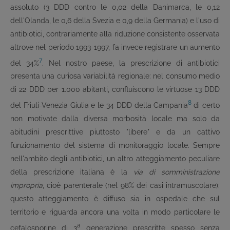
assoluto (3 DDD contro le 0,02 della Danimarca, le 0,12
dell'Olanda, le 0,6 della Svezia e 0,9 della Germania) e l'uso di
antibiotici, contrariamente alla riduzione consistente osservata
altrove nel periodo 1993-1997, fa invece registrare un aumento
7
del 34%
. Nel nostro paese, la prescrizione di antibiotici
presenta una curiosa variabilità regionale: nel consumo medio
di 22 DDD per 1.000 abitanti, confluiscono le virtuose 13 DDD
8
del Friuli-Venezia Giulia e le 34 DDD della Campania
di certo
non motivate dalla diversa morbosità locale ma solo da
abitudini prescrittive piuttosto "libere" e da un cattivo
funzionamento del sistema di monitoraggio locale. Sempre
nell'ambito degli antibiotici, un altro atteggiamento peculiare
della prescrizione italiana è la
via di somministrazione
impropria
, cioè parenterale (nel 98% dei casi intramuscolare);
questo atteggiamento è diffuso sia in ospedale che sul
territorio e riguarda ancora una volta in modo particolare le
a
cefalosporine di 3
generazione prescritte spesso senza