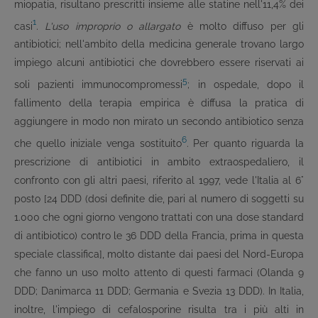
miopatia, risultano prescritti insieme alle statine nell'11,4% dei
1
casi
. L'uso improprio o allargato
è molto diffuso per gli
antibiotici; nell'ambito della medicina generale trovano largo
impiego alcuni antibiotici che dovrebbero essere riservati ai
5
soli pazienti immunocompromessi
; in ospedale, dopo il
fallimento della terapia empirica è diffusa la pratica di
aggiungere in modo non mirato un secondo antibiotico senza
6
che quello iniziale venga sostituito
. Per quanto riguarda la
prescrizione di antibiotici in ambito extraospedaliero, il
confronto con gli altri paesi, riferito al 1997, vede l'Italia al 6°
posto [24 DDD (dosi definite die, pari al numero di soggetti su
1.000 che ogni giorno vengono trattati con una dose standard
di antibiotico) contro le 36 DDD della Francia, prima in questa
speciale classifica], molto distante dai paesi del Nord-Europa
che fanno un uso molto attento di questi farmaci (Olanda 9
DDD; Danimarca 11 DDD; Germania e Svezia 13 DDD). In Italia,
inoltre, l'impiego di cefalosporine risulta tra i più alti in