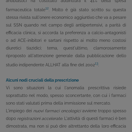
antiblastici ha costituito addirittura il 41% della spesa
12
farmaceutica totale
. Molto è già stato scritto su questa
stessa rivista sull'onere economico aggiuntivo che va a pesare
sul SSN quando nel campo degli antiipertensivi, a parità di
efficacia clinica, si accorda la preferenza a calcio-antagonisti
o ad ACE-inibitori e sartani rispetto ai molto meno costosi
diuretici tiazidici; tema, quest'ultimo, clamorosamente
riproposto all'attenzione generale dalla pubblicazione dello
13
studio indipendente ALLHAT alla fine del 2002
.
Alcuni nodi cruciali della prescrizione
Vi sono situazioni la cui l'anomalia prescrittiva risiede
soprattutto nel modo, spesso sconcertante, con cui i farmaci
sono stati valutati prima della immissione sul mercato.
L'impiego dei
nuovi farmaci oncologici
avviene troppo spesso
dopo
registrazioni accelerate.
L'attività di questi farmaci è ben
dimostrata, ma non si può dire altrettanto della loro efficacia