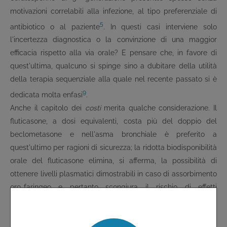
motivazioni correlabili alla infezione, al tipo preferenziale di
5
antibiotico o al paziente
. In questi casi interviene solo
l'incertezza diagnostica o la convinzione di una maggior
efficacia rispetto alla via orale? E pensare che, in favore di
quest'ultima, qualcuno si spinge sino a dubitare della utilità
della terapia sequenziale alla quale nel recente passato si è
9
dedicata molta enfasi
.
Anche il capitolo dei
costi
merita qualche considerazione. Il
fluticasone, a dosi equivalenti, costa più del doppio del
beclometasone e nell'asma bronchiale è preferito a
quest'ultimo per ragioni di sicurezza; la ridotta biodisponibilità
orale del fluticasone elimina, si afferma, la possibilità di
ottenere livelli plasmatici dimostrabili in caso di assorbimento
oro-faringeo e pertanto scongiura il rischio di effetti
indesiderati sistemici. Ma l'emivita plasmatica del fluticasone
è 7 volte maggiore di quella del beclometasone e la sua
emivita di legame ai recettori dei glucocorticoidi è più che