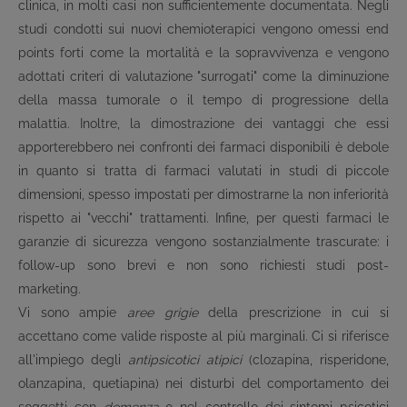
clinica, in molti casi non sufficientemente documentata. Negli
studi condotti sui nuovi chemioterapici vengono omessi end
points forti come la mortalità e la sopravvivenza e vengono
adottati criteri di valutazione "surrogati" come la diminuzione
della massa tumorale o il tempo di progressione della
malattia. Inoltre, la dimostrazione dei vantaggi che essi
apporterebbero nei confronti dei farmaci disponibili è debole
in quanto si tratta di farmaci valutati in studi di piccole
dimensioni, spesso impostati per dimostrarne la non inferiorità
rispetto ai "vecchi" trattamenti. Infine, per questi farmaci le
garanzie di sicurezza vengono sostanzialmente trascurate: i
follow-up sono brevi e non sono richiesti studi post-
marketing.
Vi sono ampie
aree grigie
della prescrizione in cui si
accettano come valide risposte al più marginali. Ci si riferisce
all'impiego degli
antipsicotici atipici
(clozapina, risperidone,
olanzapina, quetiapina) nei disturbi del comportamento dei
soggetti con
demenza
o nel controllo dei sintomi psicotici