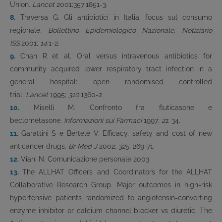
Union.
Lancet
2001;357:1851-3.
8.
Traversa G. Gli antibiotici in Italia: focus sul consumo
regionale.
Bollettino Epidemiologico Nazionale, Notiziario
ISS
2001;
14
:1-2.
9.
Chan R et al. Oral versus intravenous antibiotics for
community acquired lower respiratory tract infection in a
general hospital: open randomised controlled
trial.
Lancet
1995;
310
:1360-2.
10.
Miselli M. Confronto fra fluticasone e
beclometasone.
Informazioni sui Farmaci
1997;
21
: 34.
11.
Garattini S e Bertelè V. Efficacy, safety and cost of new
anticancer drugs.
Br Med J
2002;
325
: 269-71.
12.
Viani N. Comunicazione personale 2003.
13.
The ALLHAT Officers and Coordinators for the ALLHAT
Collaborative Research Group. Major outcomes in high-risk
hypertensive patients randomized to angiotensin-converting
enzyme inhibitor or calcium channel blocker vs diuretic. The