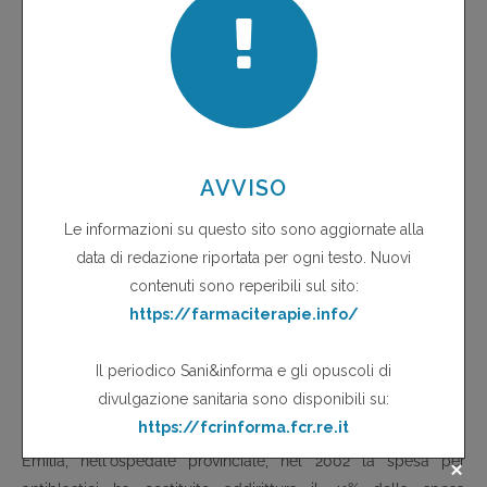
doppia; se a tutto ciò si aggiunge che la spiccata lipofilia del
fluticasone ne determina un maggior accumulo a livello
polmonare e conseguentemente aumenta le possibilità di
assorbimento e di passaggio nel circolo sistemico, il profilo di
sicurezza si inverte a favore del beclometasone. Se poi si
vanno a valutare gli aspetti eminentemente clinici, gli studi
comparativi non indicano alcun vantaggio del fluticasone sul
10
beclometasone, sia negli adulti che nei bambini
. Il tema dei
costi diventa stringente se si considera il prezzo degli
antiblastici. Stando alla valutazione di due eminenti ricercatori
italiani "i nuovi farmaci antiblastici (degli ultimi 5 anni) sono di
fatto equivalenti ai farmaci standard", ma "hanno un costo
11
molto più alto"
: toremifene costa 2,5 volte più di tamoxifene,
temozolomide 350 volte più di procarbazina, topotecan 10
volte più di cisplatino. Solo per restare alla realtà di Reggio
Emilia, nell'ospedale provinciale, nel 2002 la spesa per