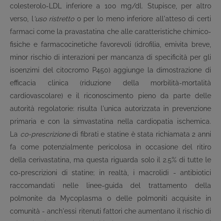
colesterolo-LDL inferiore a 100 mg/dl. Stupisce, per altro
verso, l
'uso ristretto
o per lo meno inferiore all'atteso di certi
farmaci come la pravastatina che alle caratteristiche chimico-
fisiche e farmacocinetiche favorevoli (idrofilia, emivita breve,
minor rischio di interazioni per mancanza di specificità per gli
isoenzimi del citocromo P450) aggiunge la dimostrazione di
efficacia clinica (riduzione della morbilità-mortalità
cardiovascolare) e il riconoscimento pieno da parte delle
autorità regolatorie: risulta l'unica autorizzata in prevenzione
primaria e con la simvastatina nella cardiopatia ischemica.
La
co-prescrizione
di fibrati e statine è stata richiamata 2 anni
fa come potenzialmente pericolosa in occasione del ritiro
della cerivastatina, ma questa riguarda solo il 2.5% di tutte le
co-prescrizioni di statine; in realtà, i macrolidi - antibiotici
raccomandati nelle linee-guida del trattamento della
polmonite da Mycoplasma o delle polmoniti acquisite in
comunità - anch'essi ritenuti fattori che aumentano il rischio di