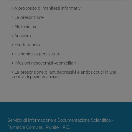
A proposito di manifesti informativi
La prescrizione
Moxonidina
Anakinra
Fondaparinux
Il singhiozzo persistente
Infezioni nosocomiali-domiciliari
La prescrizione di antidepressivi e antipsicotici in una
coorte di pazienti anziani
Servizio di Informazione e Documentazione Scientifica -
Farmacie Comunali Riunite - R.E.