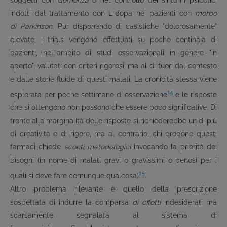
indotti dal trattamento con L-dopa nei pazienti con
morbo
di
Parkinson
. Pur disponendo di casistiche "dolorosamente"
elevate, i trials vengono effettuati su poche centinaia di
pazienti, nell'ambito di studi osservazionali in genere "in
aperto", valutati con criteri rigorosi, ma al di fuori dal contesto
e dalle storie fluide di questi malati. La cronicità stessa viene
14
esplorata per poche settimane di osservazione
e le risposte
che si ottengono non possono che essere poco significative. Di
fronte alla marginalità delle risposte si richiederebbe un di più
di creatività e di rigore, ma al contrario, chi propone questi
farmaci chiede
sconti metodologici
invocando la priorità dei
bisogni (in nome di malati gravi o gravissimi o penosi per i
15
quali si deve fare comunque qualcosa)
.
Altro problema rilevante è quello della prescrizione
sospettata di indurre la comparsa
di effetti
indesiderati ma
scarsamente segnalata al sistema di