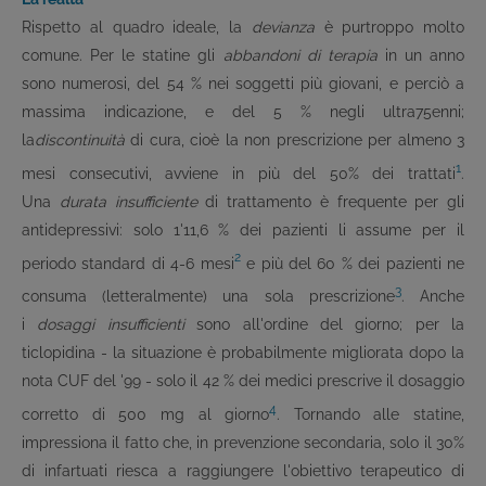
Rispetto al quadro ideale, la
devianza
è purtroppo molto
comune. Per le statine gli
abbandoni di terapia
in un anno
sono numerosi, del 54 % nei soggetti più giovani, e perciò a
massima indicazione, e del 5 % negli ultra75enni;
la
discontinuità
di cura, cioè la non prescrizione per almeno 3
1
mesi consecutivi, avviene in più del 50% dei trattati
.
Una
durata insufficiente
di trattamento è frequente per gli
antidepressivi: solo 1'11,6 % dei pazienti li assume per il
2
periodo standard di 4-6 mesi
e più del 60 % dei pazienti ne
3
consuma (letteralmente) una sola prescrizione
. Anche
i
dosaggi insufficienti
sono all'ordine del giorno; per la
ticlopidina - la situazione è probabilmente migliorata dopo la
nota CUF del '99 - solo il 42 % dei medici prescrive il dosaggio
4
corretto di 500 mg al giorno
. Tornando alle statine,
impressiona il fatto che, in prevenzione secondaria, solo il 30%
di infartuati riesca a raggiungere l'obiettivo terapeutico di