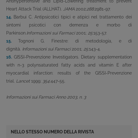
Antihypertensive and Lipid-Lowering treatment to prevent
Heart Attack Trial (ALLHAT).
JAMA
2002;
288
:2981-97.
14.
Barbui C. Antipsicotici tipici e atipici nel trattamento dei
sintomi psicotici con demenza e morbo di
Parkinson.
Informazioni sui Farmaci
2001;
25
:153-57.
15.
Tognoni G. Finestre: di metodologia, e di
dignità.
Informazioni sui Farmaci
2001;
25:
143-4.
16.
GISSI-Prevenzione Investigators. Dietary supplementation
with n-3 polynsaturated fatty acids and vitamin E after
myocardial infarction: results of the GISSI-Prevenzione
trial.
Lancet
1999;
354
:447-55.
Informazioni sui Farmaci Anno 2003, n. 3
NELLO STESSO NUMERO DELLA RIVISTA