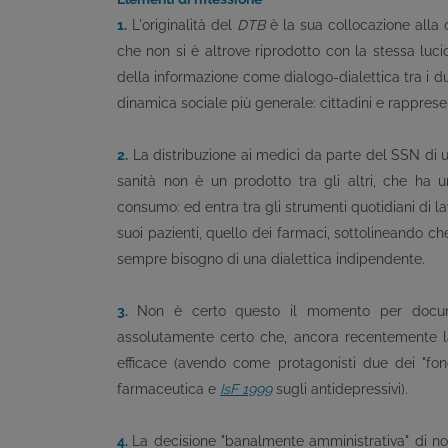
1.
L'originalità del
DTB
è la sua collocazione alla c
che non si è altrove riprodotto con la stessa lucid
della informazione come dialogo-dialettica tra i du
dinamica sociale più generale: cittadini e rappresen
2.
La distribuzione ai medici da parte del SSN di
sanità non è un prodotto tra gli altri, che ha u
consumo: ed entra tra gli strumenti quotidiani di 
suoi pazienti, quello dei farmaci, sottolineando ch
sempre bisogno di una dialettica indipendente.
3.
Non è certo questo il momento per docum
assolutamente certo che, ancora recentemente l
efficace (avendo come protagonisti due dei "fon
farmaceutica e
IsF
1999
sugli antidepressivi).
4.
La decisione "banalmente amministrativa" di non 