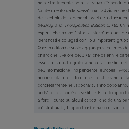
nota strettamente amministrativa ("è scaduto il
"contenimento della spesa" una tradizione che d
dei simboli della general practice ed insiem
del
Drug and Therapeutics Bulletin
(
DTB
), un 
esperti che hanno "fatto la storia" in questo se
identificati e collegati con i più importanti gru
Questo editoriale vuole aggiungersi, ed in modo f
chiaro che il valore del
DTB
(che da anni è part
essere distribuito gratuitamente ai medici del 
dell'informazione indipendente europea,
Presc
riconosciuta da coloro che la utilizzano e l
concretamente nell'abbonarsi, anno dopo anno, e
andrà a finire non è prevedibile. E' certo oppor
a fare il punto su alcuni aspetti, che da una par
più strutturale, il rapporto informazione-sanità.
Elementi di riflessione