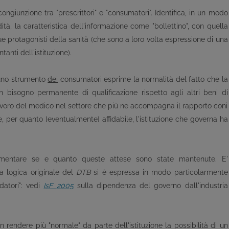
ongiunzione tra "prescrittori" e "consumatori". Identifica, in un modo
ità, la caratteristica dell'informazione come "bollettino", con quella
e protagonisti della sanità (che sono a loro volta espressione di una
tanti dell'istituzione).
 uno strumento
dei
consumatori esprime la normalità del fatto che la
n bisogno permanente di qualificazione rispetto agli altri beni di
lavoro del medico nel settore che più ne accompagna il rapporto coni
e, per quanto [eventualmente] affidabile, l'istituzione che governa ha
entare se e quanto queste attese sono state mantenute. E'
a logica originale del
DTB
si è espressa in modo particolarmente
datori": vedi
IsF
2005
sulla dipendenza del governo dall'industria
rendere più "normale" da parte dell'istituzione la possibilità di un