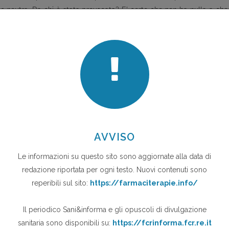
rto neutra. Da chi è stata provocata? E' certo che non ha nulla a che
E' facile vederla come un indicatore (marginale, ma non troppo) della
ratterizzato il governo del Regno Unito. E' perfino buffo vedere che
l
che annunciava il provvedimento, si documenta che 250.000
avverse da farmaci, e che sono i medici di medicina generale quelli
scenario operativo adottato, non c'è forse titolo più appropriato di
 Journal
di due settimane prima (anche se evoca vecchi slogan di
mplicemente gli slogan sono passati ad altre bocche-mani più soft
dianità?) (N.B.: le concessioni all'inglese vogliono sottolineare che
 ma di citazioni dall'editoriale).
ta ci si potrebbe infatti domandare: e se questo attacco ad una
scienza di un diritto e l'acquiescenza ad una consuetudine, fosse una
di farfalla qualcosa che provoca tsunami dell'altra parte del mondo"