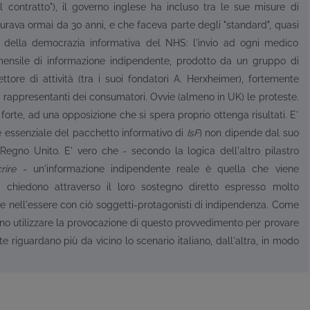
 contratto"), il governo inglese ha incluso tra le sue misure di
urava ormai da 30 anni, e che faceva parte degli "standard", quasi
e della democrazia informativa del NHS: l'invio ad ogni medico
mensile di informazione indipendente, prodotto da un gruppo di
ttore di attività (tra i suoi fondatori A. Herxheimer), fortemente
ppi rappresentanti dei consumatori. Ovvie (almeno in UK) le proteste.
orte, ad una opposizione che si spera proprio ottenga risultati. E'
e essenziale del pacchetto informativo di
IsF
) non dipende dal suo
Regno Unito. E' vero che - secondo la logica dell'altro pilastro
rire
- un'informazione indipendente reale è quella che viene
a chiedono attraverso il loro sostegno diretto espresso molto
 nell'essere con ciò soggetti-protagonisti di indipendenza. Come
tuno utilizzare la provocazione di questo provvedimento per provare
te riguardano più da vicino lo scenario italiano, dall'altra, in modo