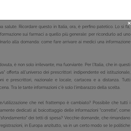
processi globalizzati), la ripetizione tranquilla di pochi promemoria
salute. Ricordare questo in Italia, ora, è perfino patetico. Lo si fa,
informazione sui farmaci a quello più generale: per ricondurlo ad uno
confinarlo alla domanda: come fare arrivare ai medici una informazione
ta, è non solo irrilevante, ma fuorviante. Per l'Italia, che in questi
" offerta all'universo dei prescrittori: indipendente ed istituzionale,
oni e prescrittori, nazionale e locale, cartacea e a distanza. Tutti
ena. Tra le tante informazioni c'è solo l'imbarazzo della scelta.
ne/utilizzazione che nel frattempo è cambiato? Possibile che tutti i
camente dedicati al boicottaggio delle informazioni "corrette", come
 "sfondamento" dei tetti di spesa? Vecchie domande, che rimandano
 registrazioni, in Europa anzitutto, va in un certo modo se le politiche