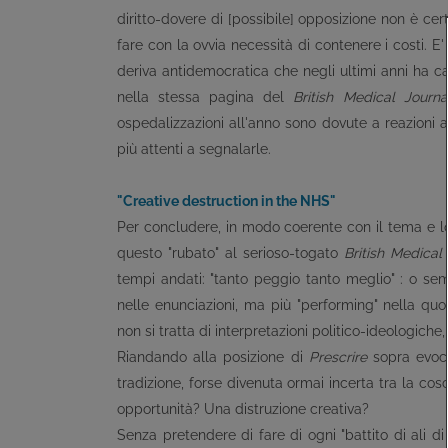
diritto-dovere di [possibile] opposizione non è ce
fare con la ovvia necessità di contenere i costi. 
deriva antidemocratica che negli ultimi anni ha ca
nella stessa pagina del
British Medical Journa
ospedalizzazioni all'anno sono dovute a reazioni 
più attenti a segnalarle.
"Creative destruction in the NHS"
Per concludere, in modo coerente con il tema e lo 
questo "rubato" al serioso-togato
British Medical
tempi andati: "tanto peggio tanto meglio" : o se
nelle enunciazioni, ma più "performing" nella quoti
non si tratta di interpretazioni politico-ideologiche,
Riandando alla posizione di
Prescrire
sopra evoca
tradizione, forse divenuta ormai incerta tra la co
opportunità? Una distruzione creativa?
Senza pretendere di fare di ogni "battito di ali 