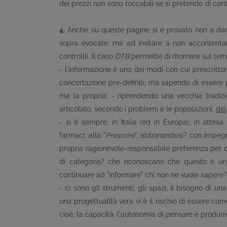
dei prezzi non sono toccabili se si pretende di contr
4.
Anche su queste pagine si è provato non a dare
sopra evocate, ma ad invitare a non accontentarsi
controlli). Il caso
DTB
permette di ritornare sul tem
- l'informazione è uno dei modi con cui prescrittori
concertazione pre-definiti, ma sapendo di essere 
ma la propria; - riprendendo una vecchia tradiz
articolato, secondo i problemi e le popolazioni,
dei
- si è sempre, in Italia (ed in Europa), in attes
farmaci: alla "
Prescrire
", abbonandosi? con impegn
propria ragionevole-responsabile preferenza per c
di categoria? che riconoscano che questo è un
continuare ad "informare" chi non ne vuole sapere? d
- ci sono gli strumenti, gli spazi, il bisogno di una
una progettualità vera vi è il rischio di essere come
cioè, la capacità, l'autonomia di pensare e produrr