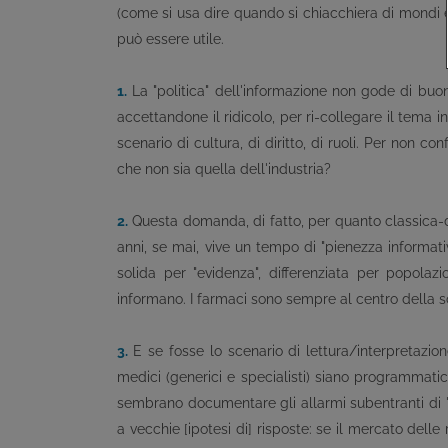
(come si usa dire quando si chiacchiera di mondi e 
può essere utile.
1.
La "politica" dell'informazione non gode di buona 
accettandone il ridicolo, per ri-collegare il tema 
scenario di cultura, di diritto, di ruoli. Per non 
che non sia quella dell'industria?
2.
Questa domanda, di fatto, per quanto classica-dovu
anni, se mai, vive un tempo di "pienezza informativa
solida per "evidenza", differenziata per popolazi
informano. I farmaci sono sempre al centro della sc
3.
E se fosse lo scenario di lettura/interpretazio
medici (generici e specialisti) siano programmati
sembrano documentare gli allarmi subentranti di
a vecchie [ipotesi di] risposte: se il mercato delle