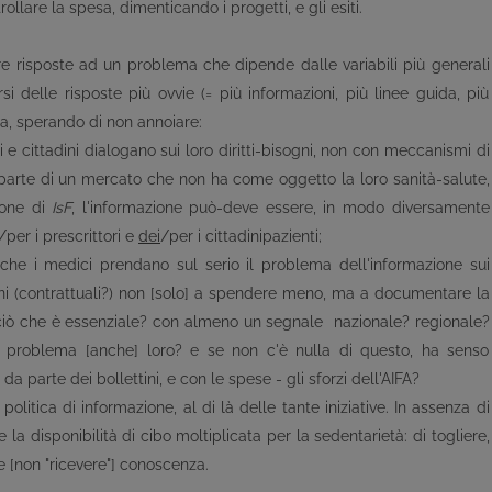
ollare la spesa, dimenticando i progetti, e gli esiti.
 risposte ad un problema che dipende dalle variabili più generali
 delle risposte più ovvie (= più informazioni, più linee guida, più
a, sperando di non annoiare:
 e cittadini dialogano sui loro diritti-bisogni, non con meccanismi di
parte di un mercato che non ha come oggetto la loro sanità-salute,
ione di
IsF
, l'informazione può-deve essere, in modo diversamente
/per i prescrittori e
dei
/per i cittadini­pazienti;
a che i medici prendano sul serio il problema dell'informazione sui
i (contrattuali?) non [solo] a spendere meno, ma a documentare la
iò che è essenziale? con almeno un segnale ­ nazionale? regionale?
 problema [anche] loro? e se non c'è nulla di questo, ha senso
a parte dei bollettini, e con le spese - gli sforzi dell'AIFA?
 politica di informazione, al di là delle tante iniziative. In assenza di
 la disponibilità di cibo moltiplicata per la sedentarietà: di togliere,
e [non "ricevere"] conoscenza.