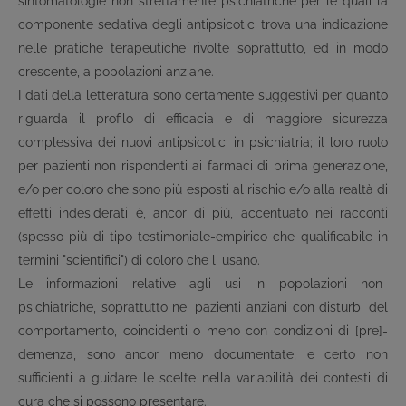
sintomatologie non strettamente psichiatriche per le quali la
componente sedativa degli antipsicotici trova una indicazione
nelle pratiche terapeutiche rivolte soprattutto, ed in modo
crescente, a popolazioni anziane.
I dati della letteratura sono certamente suggestivi per quanto
riguarda il profilo di efficacia e di maggiore sicurezza
complessiva dei nuovi antipsicotici in psichiatria; il loro ruolo
per pazienti non rispondenti ai farmaci di prima generazione,
e/o per coloro che sono più esposti al rischio e/o alla realtà di
effetti indesiderati è, ancor di più, accentuato nei racconti
(spesso più di tipo testimoniale-empirico che qualificabile in
termini "scientifici") di coloro che li usano.
Le informazioni relative agli usi in popolazioni non-
psichiatriche, soprattutto nei pazienti anziani con disturbi del
comportamento, coincidenti o meno con condizioni di [pre]-
demenza, sono ancor meno documentate, e certo non
sufficienti a guidare le scelte nella variabilità dei contesti di
cura che si possono presentare.