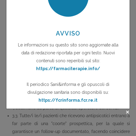
3. Proposta operativa
3.1. Tutte/i le/i pazienti che ricevono antipsicotici
nell'ambito dei servizi sono eleggibili per essere registrati
con una scheda di raccolta dati "essenziali":
- per qualificare i casi da un punto di vista diagnostico e di
contesto di vita;
- per formulare un giudizio clinico sulla adeguatezza della
terapia farmacolgica.
3.2. La modalità più semplice e metodologicamente
affidabile per evitare "distorsioni" (bias) è quella di
compilare le schede per tutti coloro che vengono visitati
(per qualsiasi ragione) per un periodo di tempo massimo di
4 settimane da parte di qualsiasi operatore dei servizi.
3.3. Tutte/i le/i pazienti che ricevono antipsicotici entrano a
far parte di una "coorte" prospettica, per la quale si
garantisce un follow-up documentato, facendo coincidere