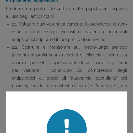
2. Gli obiettivi della ricerca
Produrre un profilo descrittivo delle popolazioni esposte
all'uso degli antipsicotici.
2.1. Valutare quali-quantitativamente la prevalenza di non-
risposta (o di bisogni inevasi) di pazienti esposti agli
antipsicotici atipici, ed il loro profilo di sicurezza.
2.2. Costruire e monitorare sul medio-lungo periodo
(accanto ai profili sopra ricordati di efficacia e sicurezza)
coorti di pazienti (rappresentanti di casi nuovi e già noti)
per valutare il contributo più complessivo degli
antipsicotici al grado di "autonomia quotidiana" dei
pazienti, e/o dei loro contesti di cura (es. "caregivers", ma
non solo).
2.3. A partire dai dati empirici relativi a situazioni
assistenziali come quelle previste nei punti precedenti,
considerare la opportunità di stime di farmacoeconomia
rapportate ai costi-carichi assistenziali complessivi nei
diversi contesti di cura.