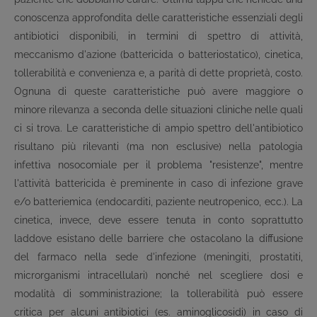
conoscenza approfondita delle caratteristiche essenziali degli
antibiotici disponibili, in termini di spettro di attività,
meccanismo d'azione (battericida o batteriostatico), cinetica,
tollerabilità e convenienza e, a parità di dette proprietà, costo.
Ognuna di queste caratteristiche può avere maggiore o
minore rilevanza a seconda delle situazioni cliniche nelle quali
ci si trova. Le caratteristiche di ampio spettro dell'antibiotico
risultano più rilevanti (ma non esclusive) nella patologia
infettiva nosocomiale per il problema "resistenze", mentre
l'attività battericida è preminente in caso di infezione grave
e/o batteriemica (endocarditi, paziente neutropenico, ecc.). La
cinetica, invece, deve essere tenuta in conto soprattutto
laddove esistano delle barriere che ostacolano la diffusione
del farmaco nella sede d'infezione (meningiti, prostatiti,
microrganismi intracellulari) nonché nel scegliere dosi e
modalità di somministrazione; la tollerabilità può essere
critica per alcuni antibiotici (es. aminoglicosidi) in caso di