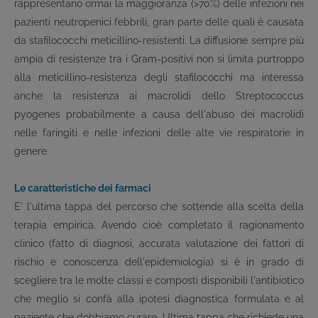
rappresentano ormai la maggioranza (>70%) delle infezioni nei
pazienti neutropenici febbrili, gran parte delle quali è causata
da stafilococchi meticillino-resistenti. La diffusione sempre più
ampia di resistenze tra i Gram-positivi non si limita purtroppo
alla meticillino-resistenza degli stafilococchi ma interessa
anche la resistenza ai macrolidi dello Streptococcus
pyogenes probabilmente a causa dell'abuso dei macrolidi
nelle faringiti e nelle infezioni delle alte vie respiratorie in
genere.
Le caratteristiche dei farmaci
E' l'ultima tappa del percorso che sottende alla scelta della
terapia empirica. Avendo cioè completato il ragionamento
clinico (fatto di diagnosi, accurata valutazione dei fattori di
rischio e conoscenza dell'epidemiologia) si è in grado di
scegliere tra le molte classi e composti disponibili l'antibiotico
che meglio si confà alla ipotesi diagnostica formulata e al
paziente che dobbiamo curare. Ultima tappa che richiede una