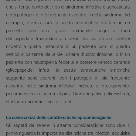
che si tenga conto del tipo di sindrome infettiva diagnosticata
e dei patogeni di più frequente riscontro in detta sindrome. Ad
esempio, diversa sarà la scelta terapeutica da fare in un
paziente con una grave polmonite acquisita fuori
dall'ospedale (macrolide più penicillina ad ampio spettro)
rispetto a quella instaurata in un paziente con un quadro
settico a partenza dalle vie urinarie (fluorochinolone) o in un
paziente con neutropenia febbrile e catetere venoso centrale
(glicopeptide). Infatti, le scelte terapeutiche empiriche
suggerite sono coerenti con i patogeni di più frequente
riscontro nelle sindromi infettive indicate e precisamente:
pneumococco o agenti atipici; Gram-negativi poliresistenti;
stafilococchi meticillino-resistenti.
La conoscenza delle caratteristiche epidemiologiche
Gli aspetti da tenere in attenta considerazione sono due. Il
primo riguarda la importante distinzione tra infezioni acquisite