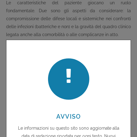
Le caratteristiche del paziente giocano un ruolo
fondamentale. Due sono gli aspetti da considerare: la
compromissione delle difese locali e sistemiche nei confronti
delle infezioni (batteriche e non) e la gravità del quadro clinico
legata anche alla comorbilità o alle complicanze in atto.
La compromissione delle difese locali consiste generalmente
nella rottura delle barriere fisiologiche (cute, mucose, sierose),
a causa degli eventi più vari (cateteri, traumi, procedure
invasive, chemioterapia) o nella alterazione della normale
pervietà di vie escretici (urinarie, biliari, intestinali) o del
normale funzionamento di altri meccanismi protettivi (riflesso
della glottide, tosse, resistenza alla colonizzazione, ecc.). Un
esempio del numero e del tipo di tali meccanismi e della loro
compromissione riguardanti le sole infezioni delle basse vie
respiratorie è illustrato nelle
Tabelle 4
e
5
.
Il riscontro della compromissione di uno o più di tali
meccanismi consente non solo l'individuazione della possibile