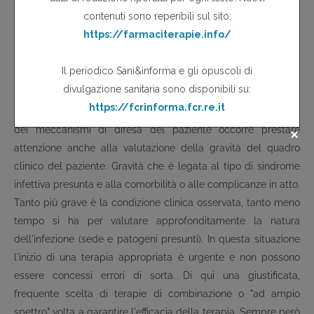
sede dell'infezione ma anche dei patogeni che hanno
maggiori probabilità di essere coinvolti (
Tabella 3
).
Altrettanto seria considerazione va data alla presenza di una
compromissione dei numerosi meccanismi di difesa di tipo
sistemico, evenienze che si riscontrano in numerose patologie
e che vengono schematicamente presentate nella
Tabella 6
.
Accanto all'accurata ricerca di una eventuale compromissione
dei meccanismi di difesa del paziente occorre prestare
attenzione anche alla valutazione della gravità del quadro
clinico del paziente. Gravità che è legata al tipo di sindrome
infettiva presunta e alla comorbilità o alle complicanze in atto.
Tanto più grave è la condizione clinica osservata, tanto meno
tempo si ha per valutare approfonditamente la natura
dell'infezione (sede e patogeni presunti). In questa situazione
l'inizio di una terapia appropriata è urgente e non possono
essere concessi errori di sorta. Di qui una giustificata,
frequente scelta di terapie di combinazione o "ad ampio
spettro" volta a garantire l'efficacia della terapia. Sempre però