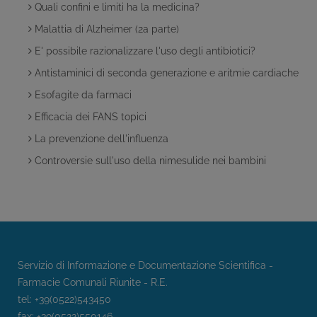
Quali confini e limiti ha la medicina?
Malattia di Alzheimer (2a parte)
E' possibile razionalizzare l'uso degli antibiotici?
Antistaminici di seconda generazione e aritmie cardiache
Esofagite da farmaci
Efficacia dei FANS topici
La prevenzione dell'influenza
Controversie sull'uso della nimesulide nei bambini
Servizio di Informazione e Documentazione Scientifica -
Farmacie Comunali Riunite - R.E.
tel: +39(0522)543450
fax: +39(0522)550146