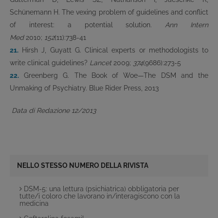
Schünemann H. The vexing problem of guidelines and conflict
of interest: a potential solution.
Ann Intern
Med
2010;
152
(11):738-41
21.
Hirsh J, Guyatt G. Clinical experts or methodologists to
write clinical guidelines?
Lancet
2009;
374
(9686):273-5
22.
Greenberg G. The Book of Woe—The DSM and the
Unmaking of Psychiatry. Blue Rider Press, 2013
Data di Redazione 12/2013
NELLO STESSO NUMERO DELLA RIVISTA
DSM-5: una lettura (psichiatrica) obbligatoria per
tutte/i coloro che lavorano in/interagiscono con la
medicina