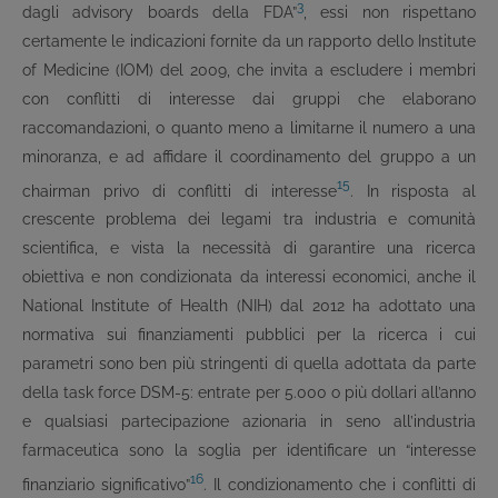
3
dagli advisory boards della FDA”
, essi non rispettano
certamente le indicazioni fornite da un rapporto dello Institute
of Medicine (IOM) del 2009, che invita a escludere i membri
con conflitti di interesse dai gruppi che elaborano
raccomandazioni, o quanto meno a limitarne il numero a una
minoranza, e ad affidare il coordinamento del gruppo a un
15
chairman privo di conflitti di interesse
. In risposta al
crescente problema dei legami tra industria e comunità
scientifica, e vista la necessità di garantire una ricerca
obiettiva e non condizionata da interessi economici, anche il
National Institute of Health (NIH) dal 2012 ha adottato una
normativa sui finanziamenti pubblici per la ricerca i cui
parametri sono ben più stringenti di quella adottata da parte
della task force DSM-5: entrate per 5.000 o più dollari all’anno
e qualsiasi partecipazione azionaria in seno all’industria
farmaceutica sono la soglia per identificare un “interesse
16
finanziario significativo”
. Il condizionamento che i conflitti di