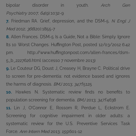
bipolar disorder in youth.
Arch Gen
Psychiatry
2007;
64
(9):1032-9
7.
Friedman RA. Grief, depression, and the DSM-5.
N Engl J
Med
2012;
366
(20):1855-7
8.
Allen Frances. DSM-5 Is a Guide, Not a Bible: Simply Ignore
Its 10 Worst Changes. Huffington Post, posted 12/03/2012 6:42
pm. http://www.huffingtonpost.com/allen-frances/dsm-
5_b_2227626.html (accesso 7 novembre 2013)
9.
Le Couteur DG, Doust J, Creasey H, Brayne C. Political drive
to screen for pre-dementia: not evidence based and ignores
the harms of diagnosis.
BMJ
2013;
347
:f5125
10.
Hawkes N. Systematic review finds no benefits to
population screening for dementia.
BMJ
2013;
347
:f4638
11.
Lin J, O’Connor E, Rossom R, Perdue L, Eckstrom E.
Screening for cognitive impairment in older adults: a
systematic review for the U.S. Preventive Services Task
Force.
Ann Intern Med
2013;
159
:601-12