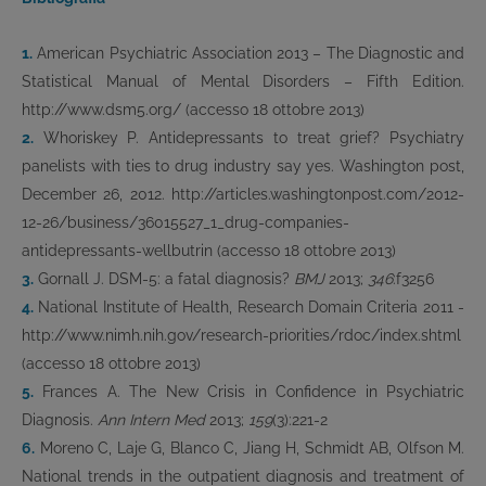
1.
American Psychiatric Association 2013 – The Diagnostic and
Statistical Manual of Mental Disorders – Fifth Edition.
http://www.dsm5.org/ (accesso 18 ottobre 2013)
2.
Whoriskey P. Antidepressants to treat grief? Psychiatry
panelists with ties to drug industry say yes. Washington post,
December 26, 2012. http://articles.washingtonpost.com/2012-
12-26/business/36015527_1_drug-companies-
antidepressants-wellbutrin (accesso 18 ottobre 2013)
3.
Gornall J. DSM-5: a fatal diagnosis?
BMJ
2013;
346
:f3256
4.
National Institute of Health, Research Domain Criteria 2011 -
http://www.nimh.nih.gov/research-priorities/rdoc/index.shtml
(accesso 18 ottobre 2013)
5.
Frances A. The New Crisis in Confidence in Psychiatric
Diagnosis.
Ann Intern Med
2013;
159
(3):221-2
6.
Moreno C, Laje G, Blanco C, Jiang H, Schmidt AB, Olfson M.
National trends in the outpatient diagnosis and treatment of