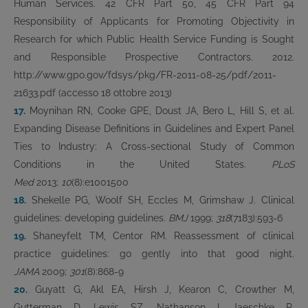
Human Services. 42 CFR Part 50, 45 CFR Part 94
Responsibility of Applicants for Promoting Objectivity in
Research for which Public Health Service Funding is Sought
and Responsible Prospective Contractors. 2012.
http://www.gpo.gov/fdsys/pkg/FR-2011-08-25/pdf/2011-
21633.pdf (accesso 18 ottobre 2013)
17.
Moynihan RN, Cooke GPE, Doust JA, Bero L, Hill S, et al.
Expanding Disease Definitions in Guidelines and Expert Panel
Ties to Industry: A Cross-sectional Study of Common
Conditions in the United States.
PLoS
Med
2013;
10
(8):e1001500
18.
Shekelle PG, Woolf SH, Eccles M, Grimshaw J. Clinical
guidelines: developing guidelines.
BMJ
1999;
318
(7183):593-6
19.
Shaneyfelt TM, Centor RM. Reassessment of clinical
practice guidelines: go gently into that good night.
JAMA
2009;
301
(8):868-9
20.
Guyatt G, Akl EA, Hirsh J, Kearon C, Crowther M,
Gutterman D, Lewis SZ, Nathanson I, Jaeschke R,