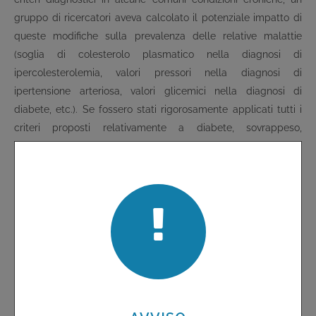
gruppo di ricercatori aveva calcolato il potenziale impatto di
queste modifiche sulla prevalenza delle relative malattie
(soglia di colesterolo plasmatico nella diagnosi di
ipercolesterolemia, valori pressori nella diagnosi di
ipertensione arteriosa, valori glicemici nella diagnosi di
diabete, etc.). Se fossero stati rigorosamente applicati tutti i
criteri proposti relativamente a diabete, sovrappeso,
ipercolesterolemia e ipertensione arteriosa, circa tre quarti
della popolazione adulta americana sarebbero stati dichiarati
13
“malati” di almeno una delle 4 condizioni
.
I criteri diagnostici vengono generalmente “allargati” con lo
scopo dichiarato di migliorare i livelli di salute: abbassare le
soglie che definiscono uno stato di malattia consente di
aumentare il numero di persone che - ricevendo una diagnosi
tempestiva – possono beneficiare di cure che ridurranno le
conseguenze a lungo termine delle condizioni croniche.