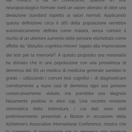
dal medico o da un conoscente, qualora un test
neuropsicologico formale riveli un valore alterato di oltre una
deviazione standard rispetto ai valori normali. Applicando
questa definizione circa il 16% della popolazione verrebbe
automaticamente definita come malata, senza contare il
rischio di un ulteriore aumento delle persone etichettate come
affette da “disturbo cognitivo minore” legato alla imprecisione
9
dei test per la memoria
. A questo proposito una metanalisi
ha stimato che in una popolazione con una prevalenza di
demenza del 6% un medico di medicina generale sarebbe in
grado – utilizzando i comuni test cognitivi – di diagnosticare
correttamente 4 nuovi casi di demenza ogni 100 persone
consecutivamente visitate, ma porrebbe una diagnosi
falsamente positiva in altre 239. Una recente revisione
sistematica della letteratura, i cui dati sono stati
preliminarmente presentati a Boston in occasione della
Alzheimer’s Association International Conference, mostra che
lo screening di popolazione per la demenza non produce