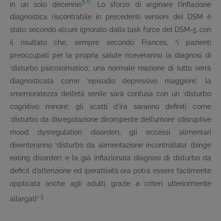
5,6
in un solo decennio
. Lo sforzo di arginare l’inflazione
diagnostica riscontrabile in precedenti versioni del DSM è
stato secondo alcuni ignorato dalla task force del DSM-5 con
il risultato che, sempre secondo Frances, “i pazienti
preoccupati per la propria salute riceveranno la diagnosi di
‘disturbo psicosomatico’, una normale reazione di lutto verrà
diagnosticata come ‘episodio depressivo maggiore’, la
smemoratezza dell’età senile sarà confusa con un ‘disturbo
cognitivo minore’, gli scatti d’ira saranno definiti come
‘disturbo da disregolazione dirompente dell’umore’ (disruptive
mood dysregulation disorder), gli eccessi alimentari
diventeranno ‘disturbo da alimentazione incontrollata’ (binge
eating disorder) e la già inflazionata diagnosi di disturbo da
deficit d’attenzione ed iperattività ora potrà essere facilmente
applicata anche agli adulti, grazie a criteri ulteriormente
5
allargati”
.