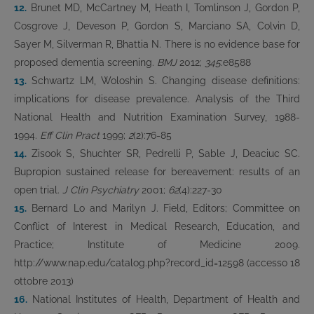
12.
Brunet MD, McCartney M, Heath I, Tomlinson J, Gordon P,
Cosgrove J, Deveson P, Gordon S, Marciano SA, Colvin D,
Sayer M, Silverman R, Bhattia N. There is no evidence base for
proposed dementia screening.
BMJ
2012;
345
:e8588
13.
Schwartz LM, Woloshin S. Changing disease definitions:
implications for disease prevalence. Analysis of the Third
National Health and Nutrition Examination Survey, 1988-
1994.
Eff Clin Pract
1999;
2
(2):76-85
14.
Zisook S, Shuchter SR, Pedrelli P, Sable J, Deaciuc SC.
Bupropion sustained release for bereavement: results of an
open trial.
J Clin Psychiatry
2001;
62
(4):227-30
15.
Bernard Lo and Marilyn J. Field, Editors; Committee on
Conflict of Interest in Medical Research, Education, and
Practice; Institute of Medicine 2009.
http://www.nap.edu/catalog.php?record_id=12598 (accesso 18
ottobre 2013)
16.
National Institutes of Health, Department of Health and