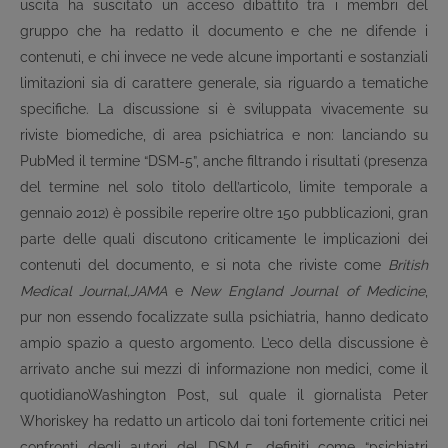
uscita ha suscitato un acceso dibattito tra i membri del
gruppo che ha redatto il documento e che ne difende i
contenuti, e chi invece ne vede alcune importanti e sostanziali
limitazioni sia di carattere generale, sia riguardo a tematiche
specifiche. La discussione si è sviluppata vivacemente su
riviste biomediche, di area psichiatrica e non: lanciando su
PubMed il termine “DSM-5”, anche filtrando i risultati (presenza
del termine nel solo titolo dell’articolo, limite temporale a
gennaio 2012) è possibile reperire oltre 150 pubblicazioni, gran
parte delle quali discutono criticamente le implicazioni dei
contenuti del documento, e si nota che riviste come
British
Medical Journal,JAMA
e
New England Journal of Medicine
,
pur non essendo focalizzate sulla psichiatria, hanno dedicato
ampio spazio a questo argomento. L’eco della discussione è
arrivato anche sui mezzi di informazione non medici, come il
quotidianoWashington Post, sul quale il giornalista Peter
Whoriskey ha redatto un articolo dai toni fortemente critici nei
confronti degli autori del DSM-5, definiti come “psichiatri