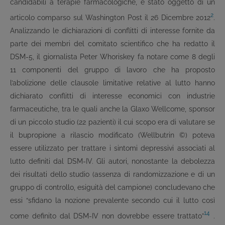
candidabili a terapie farmacologiche, è stato oggetto di un
2
articolo comparso sul Washington Post il 26 Dicembre 2012
.
Analizzando le dichiarazioni di conflitti di interesse fornite da
parte dei membri del comitato scientifico che ha redatto il
DSM-5, il giornalista Peter Whoriskey fa notare come 8 degli
11 componenti del gruppo di lavoro che ha proposto
l’abolizione delle clausole limitative relative al lutto hanno
dichiarato conflitti di interesse economici con industrie
farmaceutiche, tra le quali anche la Glaxo Wellcome, sponsor
di un piccolo studio (22 pazienti) il cui scopo era di valutare se
il bupropione a rilascio modificato (Wellbutrin ©) poteva
essere utilizzato per trattare i sintomi depressivi associati al
lutto definiti dal DSM-IV. Gli autori, nonostante la debolezza
dei risultati dello studio (assenza di randomizzazione e di un
gruppo di controllo, esiguità del campione) concludevano che
essi “sfidano la nozione prevalente secondo cui il lutto così
14
come definito dal DSM-IV non dovrebbe essere trattato”
.