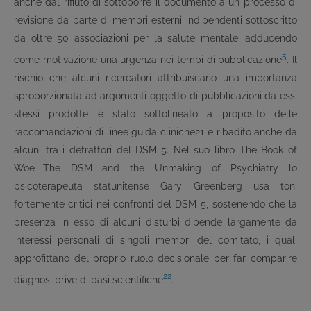
anche dal rifiuto di sottoporre il documento a un processo di
revisione da parte di membri esterni indipendenti sottoscritto
da oltre 50 associazioni per la salute mentale, adducendo
5
come motivazione una urgenza nei tempi di pubblicazione
. Il
rischio che alcuni ricercatori attribuiscano una importanza
sproporzionata ad argomenti oggetto di pubblicazioni da essi
stessi prodotte è stato sottolineato a proposito delle
raccomandazioni di linee guida cliniche21 e ribadito anche da
alcuni tra i detrattori del DSM-5. Nel suo libro The Book of
Woe—The DSM and the Unmaking of Psychiatry lo
psicoterapeuta statunitense Gary Greenberg usa toni
fortemente critici nei confronti del DSM-5, sostenendo che la
presenza in esso di alcuni disturbi dipende largamente da
interessi personali di singoli membri del comitato, i quali
approfittano del proprio ruolo decisionale per far comparire
22
diagnosi prive di basi scientifiche
.