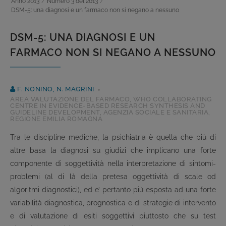
Anno 2013
/
Numero 3 del 2013
/
DSM-5: una diagnosi e un farmaco non si negano a nessuno
DSM-5: UNA DIAGNOSI E UN
FARMACO NON SI NEGANO A NESSUNO
F. NONINO, N. MAGRINI
AREA VALUTAZIONE DEL FARMACO, WHO COLLABORATING
CENTRE IN EVIDENCE-BASED RESEARCH SYNTHESIS AND
GUIDELINE DEVELOPMENT, AGENZIA SOCIALE E SANITARIA,
REGIONE EMILIA ROMAGNA
Tra le discipline mediche, la psichiatria è quella che più di
altre basa la diagnosi su giudizi che implicano una forte
componente di soggettività nella interpretazione di sintomi-
problemi (al di là della pretesa oggettività di scale od
algoritmi diagnostici), ed e’ pertanto più esposta ad una forte
variabilità diagnostica, prognostica e di strategie di intervento
e di valutazione di esiti soggettivi piuttosto che su test