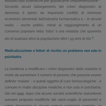
esistano basi scientifiche per giustificarne l’implementazione
.
Secondo alcuni l’allargamento dei criteri diagnostici di
demenza è spinto da importanti conflitti di interesse
economici alimentati dall’industria farmaceutica e – in alcune
realtà - anche politici, mirati al raggiungimento di un
consenso popolare nella “lotta” a una malattia che spaventa
9
più di qualsiasi altra la popolazione oltre i 55 anni di età
.
Medicalizzazione e fattori di rischio: un problema non solo in
psichiatria
La tendenza a modificare i criteri diagnostici delle malattie in
modo da aumentare il numero di persone che possono essere
definite “malate” - e quindi oggetto di cure farmacologiche - è
comune in molte discipline mediche, e non solo in psichiatria.
Già nel 1999, dopo che alcune società scientifiche statunitensi
avevano proposto modifiche dei valori-soglia di parametri e
criteri diagnostici in alcune comuni condizioni croniche, un