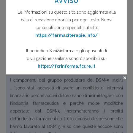
L’entità di tali benefici rimane tuttavia quasi sempre
indeterminata o stimata in modo approssimativo, mentre gli
eventuali rischi associati a prevalenze “gonfiate” delle malattie
(diagnosi erroneamente positive con conseguente erogazione
di cure inutili e potenzialmente dannose, stress per le persone
sane etichettate come malate) non vengono mai considerati
accuratamente, e in questo senso il DSM-5 non fa eccezione.
DSM-5 e conflitti di interesse, economici e non
I componenti del gruppo produttore del DSM-5 [n.d.r.]
… “sono stati accusati di avere un conflitto di interessi
finanziario perché alcuni di loro hanno (minimi) legami con
l’industria farmaceutica e perché molte modifiche
apportate dal DSM-5 incrementeranno i profitti
dell’industria farmaceutica (…). Io conosco le persone che
hanno lavorato al DSM-5 e so che queste accuse sono