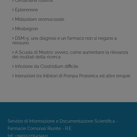
Ceftarolina fosamil
Eplerenone
Midazolam oromucosale
Mirabegron
DSM-5: una diagnosi e un farmaco non si negano a
nessuno
A Scuola di Mostro: ovvero, come aumentare la rilevanza
dei risultati della ricerca
Infezione da Clostridium difficile
Interazioni tra Inibitori di Pompa Protonica ed altre terapie
Servizio di Informazione e Documentazione Scientifica -
Farmacie Comunali Riunite - R.E.
tel: +39(0522)543450