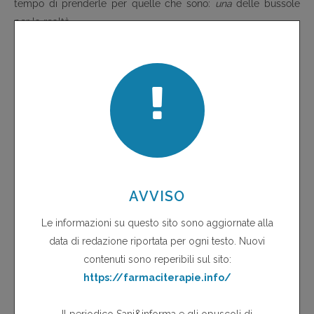
tempo di prenderle per quelle che sono:
una
delle bussole
per la realtà.
La realtà
è
la bussola: chiede di mantenere la barra sulla
capacità di dirigersi, ma assumendosi la responsabilità non di
obbedire a raccomandazioni, ma di essere coscienti che la
appropriatezza vera è quella dell'adottare ciò che non si sa,
per ricercare-sperimentare nella realtà di tutti i giorni le
soluzioni, non empiriche, "controllate" per quello specifico
problema. Il discorso non è certo nuovo su queste pagine:
anzi. Per una volta è bello ripeterlo non come la "fissazione" di
un gruppo editoriale, ma come il risultato di un consenso
critico che viene anche dalla letteratura "autorevole" (sono
tutti presenti, nella pur piccola bibliografia, i "grandi" giornali).
E' bene ricordarsi dei risultati "deludenti" delle ricerche
"europee", dal nome tanto promettente, Euroaspire, estese
lungo 12 anni a "valutare" dal di fuori e dall'alto le pratiche
(che rimangono lontane dalle raccomandazioni proprio negli
aspetti sostanziali), invece che impegnarsi a sperimentare (sul