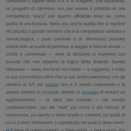
combinare il sapere dove si è, e lo scegliere, con autonomia,
un progetto di cammino, non può essere il prodotto di una
competenza "unica", per quanto affidabile essa sia, come
quella di una bussola. Nella vita, anche quella che si esprime
nel piccolo o grande territorio che è la competenza sanitaria e
farmacologica, i punti cardinali o di riferimento possono
essere solo un punto di partenza. Il viaggio è fatto di strade —
scelte e camminate — dove la direzione si mantiene con
bussole che non seguono la logica della linearità. Questa
riflessione — ovvia, ma forse non inutile — è suggerita, e rivela
la sua concretezza (oltre che la sua stretta pertinenza con gli
obiettivi di
IsF
) dal
dossier
che si è venuto costruendo e in
questo numero si conclude attorno al
progetto
di tentare un
aggiornamento — di darsi una bussola — nel campo
cardiovascolare, uno dei "mari" più ricchi e più intricati di
conoscenze, più aperto a tante strade e cammini, tra quelli di
cui ci si deve interessare, e soprattutto nei quali si deve vivere.
1)
Il tema di questo numero — linee-guida — evoca quasi alla