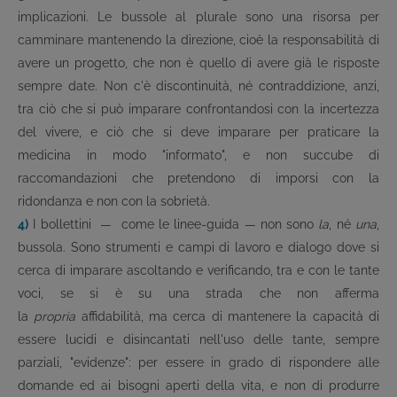
implicazioni. Le bussole al plurale sono una risorsa per
camminare mantenendo la direzione, cioè la responsabilità di
avere un progetto, che non è quello di avere già le risposte
sempre date. Non c'è discontinuità, né contraddizione, anzi,
tra ciò che si può imparare confrontandosi con la incertezza
del vivere, e ciò che si deve imparare per praticare la
medicina in modo "informato", e non succube di
raccomandazioni che pretendono di imporsi con la
ridondanza e non con la sobrietà.
4)
I bollettini — come le linee-guida — non sono
la
, né
una
,
bussola. Sono strumenti e campi di lavoro e dialogo dove si
cerca di imparare ascoltando e verificando, tra e con le tante
voci, se si è su una strada che non afferma
la
propria
affidabilità, ma cerca di mantenere la capacità di
essere lucidi e disincantati nell'uso delle tante, sempre
parziali, "evidenze": per essere in grado di rispondere alle
domande ed ai bisogni aperti della vita, e non di produrre