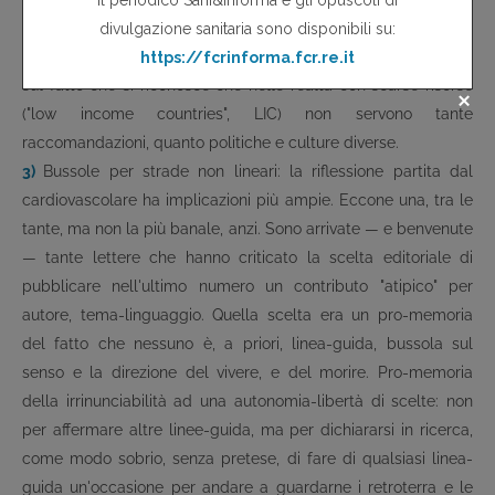
serio) la trasferibilità e la praticabilità. Come è bello
concordare — ma domandandosi il perché di tanto ritardo —
sul fatto che si riconosce che nelle realtà con scarse risorse
("low income countries", LIC) non servono tante
raccomandazioni, quanto politiche e culture diverse.
3)
Bussole per strade non lineari: la riflessione partita dal
cardiovascolare ha implicazioni più ampie. Eccone una, tra le
tante, ma non la più banale, anzi. Sono arrivate — e benvenute
— tante lettere che hanno criticato la scelta editoriale di
pubblicare nell'ultimo numero un contributo "atipico" per
autore, tema-linguaggio. Quella scelta era un pro-memoria
del fatto che nessuno è, a priori, linea-guida, bussola sul
senso e la direzione del vivere, e del morire. Pro-memoria
della irrinunciabilità ad una autonomia-libertà di scelte: non
per affermare altre linee-guida, ma per dichiararsi in ricerca,
come modo sobrio, senza pretese, di fare di qualsiasi linea-
guida un'occasione per andare a guardarne i retroterra e le