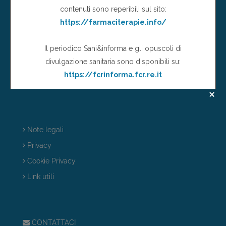
e-mail:
info@informazionisuifarmaci.it
P.IVA. 00761840354
La Storia di IsF
Chi siamo
Redazione
Note legali
Privacy
Cookie Privacy
Link utili
CONTATTACI