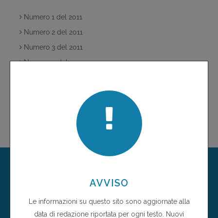
Numero 1 del 2011
Numero 2 del 2011
Numero 3 del 2011
Numero 4 del 2011
Numero 5-6 del 2011
Servizio di Informazione e Documentazione Scientifica -
Farmacie Comunali Riunite - R.E.
tel: +39(0522)543450
fax: +39(0522)550146