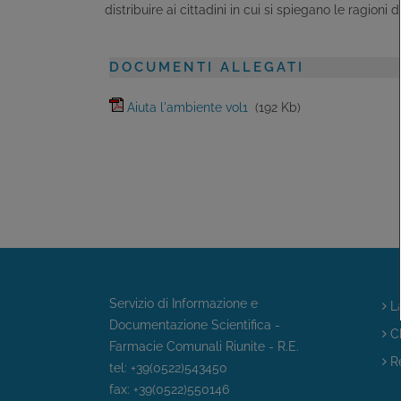
distribuire ai cittadini in cui si spiegano le ragioni
DOCUMENTI ALLEGATI
Aiuta l'ambiente vol1
(192 Kb)
Servizio di Informazione e
La
Documentazione Scientifica -
Ch
Farmacie Comunali Riunite - R.E.
Re
tel: +39(0522)543450
fax: +39(0522)550146