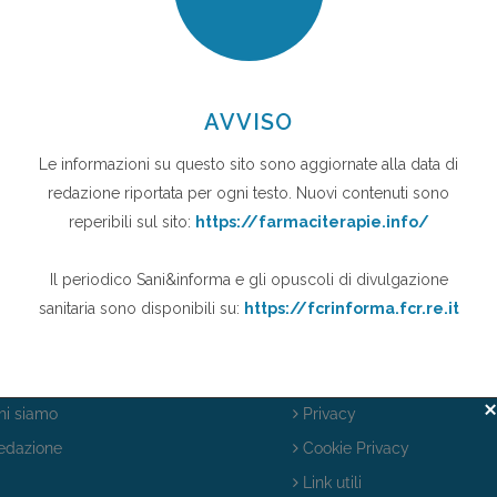
 del provvedimento.
 Storia di IsF
Note legali
i siamo
Privacy
dazione
Cookie Privacy
Link utili