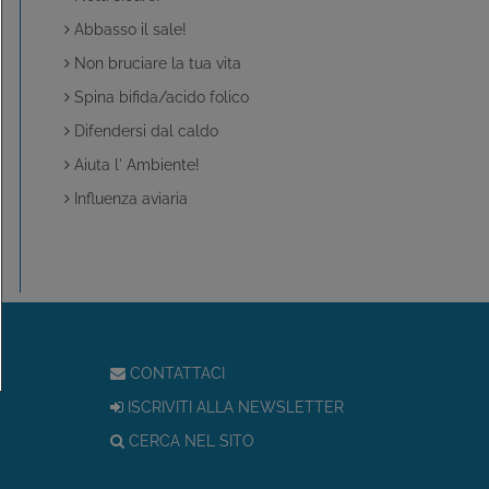
Abbasso il sale!
Non bruciare la tua vita
Spina bifida/acido folico
Difendersi dal caldo
Aiuta l' Ambiente!
Influenza aviaria
CONTATTACI
ISCRIVITI ALLA NEWSLETTER
CERCA NEL SITO