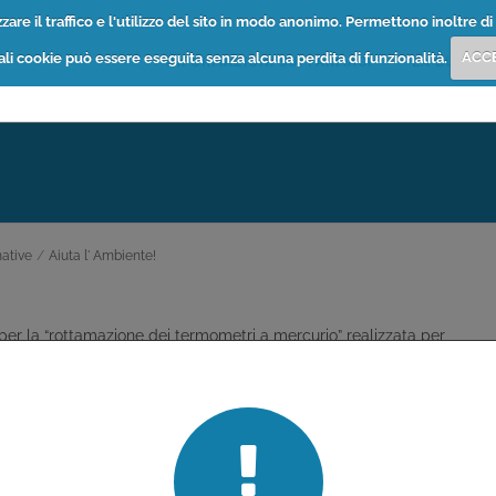
are il traffico e l'utilizzo del sito in modo anonimo. Permettono inoltre di 
tali cookie può essere eseguita senza alcuna perdita di funzionalità.
ACC
INFORMAZIONI SUI FARMACI
LA BUSSOL
ative
/
Aiuta l' Ambiente!
er la “rottamazione dei termometri a mercurio” realizzata per
metri, non più commercializzabili a causa della tossicità del
izionare sul banco della farmacia, dove depositare i termometri da
e e Documentazione Scientifica ha realizzato un folder informativo