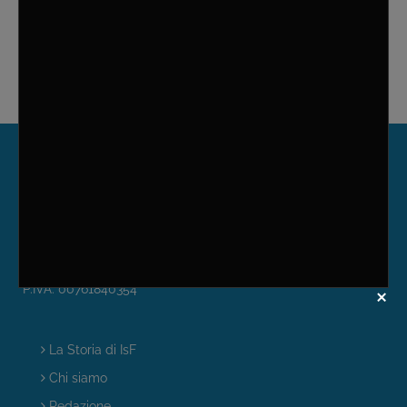
Password dimenticata?
Servizio di Informazione e Documentazione Scientifica -
Farmacie Comunali Riunite - R.E.
tel: +39(0522)543450
fax: +39(0522)550146
e-mail:
info@informazionisuifarmaci.it
P.IVA. 00761840354
La Storia di IsF
Chi siamo
Redazione