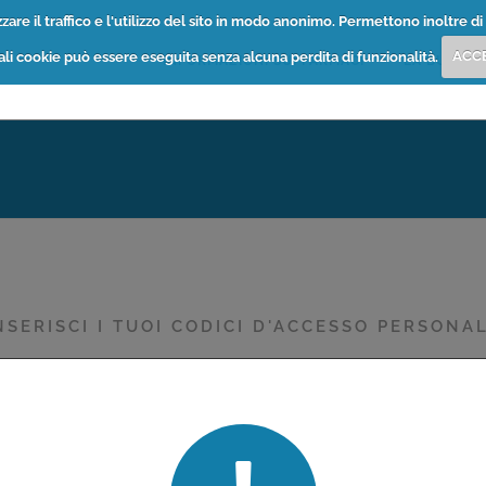
are il traffico e l'utilizzo del sito in modo anonimo. Permettono inoltre di 
tali cookie può essere eseguita senza alcuna perdita di funzionalità.
ACC
INFORMAZIONI SUI FARMACI
LA BUSSOL
NSERISCI I TUOI CODICI D'ACCESSO PERSONAL