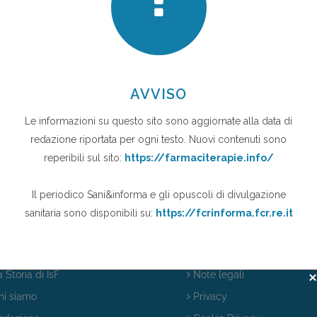
 Storia di IsF
Note legali
i siamo
Privacy