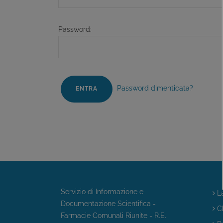
Password:
Password dimenticata?
Servizio di Informazione e
La
Documentazione Scientifica -
Ch
Farmacie Comunali Riunite - R.E.